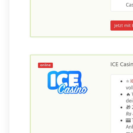
Cas
Jetzt mit
ICE Casi
online
⭐
I
vol
🔥 
dei
🎁 
Ra
🎰
An