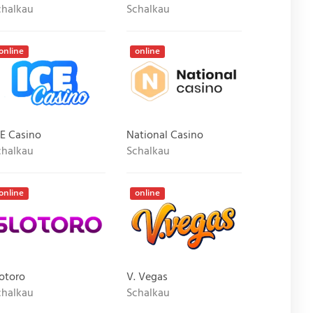
chalkau
Schalkau
online
online
CE Casino
National Casino
chalkau
Schalkau
online
online
lotoro
V. Vegas
chalkau
Schalkau