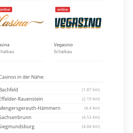
online
online
asina
Vegasino
chalkau
Schalkau
Casinos in der Nähe:
Bachfeld
(1.87 km)
Effelder-Rauenstein
(2.19 km)
Mengersgereuth-Hämmern
(4.4 km)
Sachsenbrunn
(4.53 km)
Siegmundsburg
(4.84 km)