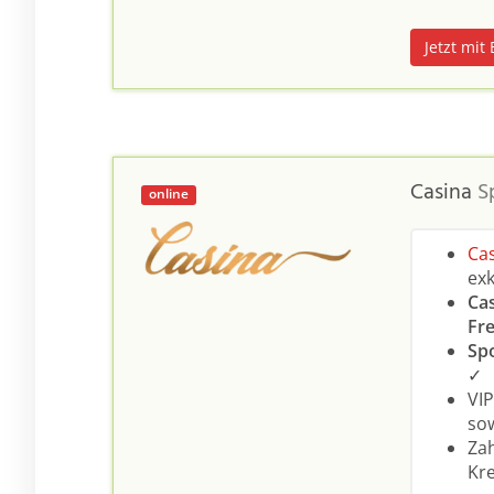
Jetzt mit
Casina
S
online
Ca
ex
Ca
Fre
Sp
✓
VIP
so
Za
Kr