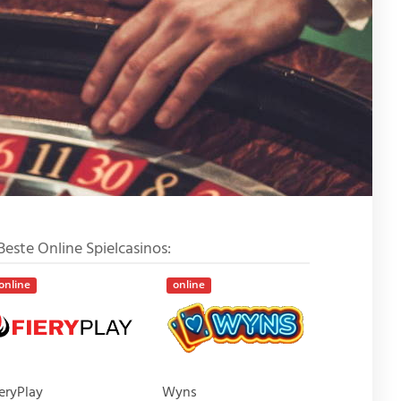
Beste Online Spielcasinos:
online
online
eryPlay
Wyns