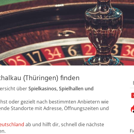
chalkau (Thüringen) finden
bersicht über
Spielkasinos,
Spielhallen und
uchst oder gezielt nach bestimmten Anbietern wie
sende Standorte mit Adresse, Öffnungszeiten und
Deutschland
ab und hilft dir, schnell die nächste
Fi
en.