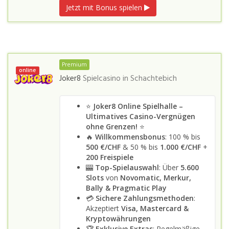
Jetzt mit Bonus spielen
Premium
online
Joker8
Spielcasino in
Schachtebich
⭐
Joker8 Online Spielhalle –
Ultimatives Casino-Vergnügen
ohne Grenzen!
⭐
🔥
Willkommensbonus
: 100 % bis
500 €/CHF
& 50 % bis
1.000 €/CHF
+
200 Freispiele
🎰
Top-Spielauswahl
: Über
5.600
Slots
von
Novomatic, Merkur,
Bally & Pragmatic Play
💳
Sichere Zahlungsmethoden
:
Akzeptiert
Visa, Mastercard &
Kryptowährungen
🏆
Exklusive Extras
: Regelmäßige