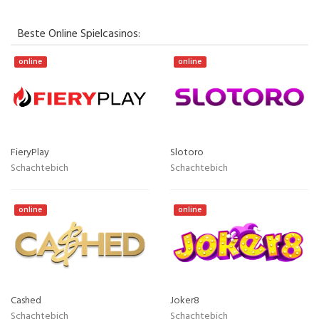
Beste Online Spielcasinos:
online
online
FieryPlay
Slotoro
Schachtebich
Schachtebich
online
online
Cashed
Joker8
Schachtebich
Schachtebich