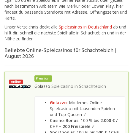
Egal, ob du eine Spielothek in deiner Nähe suchst oder gezielt
nach bestimmten Anbietern wie Merkur oder Löwen Play, hier
findest du passende Standorte mit Adresse, Öffnungszeiten und
Karte.
Unser Verzeichnis deckt alle
Spielcasinos in Deutschland
ab und
hilft dir, schnell die nächste Spielhalle in Schachtebich und in der
Nähe zu finden.
Beliebte Online-Spielcasinos für Schachtebich |
August 2026
Premium
online
Golazzo
Spielcasino in
Schachtebich
Golazzo
: Modernes Online
Spielcasino mit tausenden Spielen
und Top-Quoten ✓
Casino-Bonus:
100 % bis
2.000 € /
CHF + 200 Freispiele
✓
Sportbonus:
100 % bis
500 € / CHF