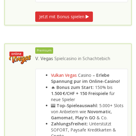
Jetzt mit Bonus spielen
Premium
online
V. Vegas
Spielcasino in
Schachtebich
Vulkan Vegas
Casino
– Erlebe
Spannung pur im Online-Casino!
🔥
Bonus zum Start:
150% bis
1.500 €/CHF + 150 Freispiele
für
neue Spieler
🎰
Top-Spieleauswahl:
5.000+ Slots
von Anbietern wie
Novomatic
,
Gamomat
,
Play’n GO
& Co.
Zahlungsfreiheit:
Unterstützt
SOFORT, Paysafe Kreditkarten &
Crypto