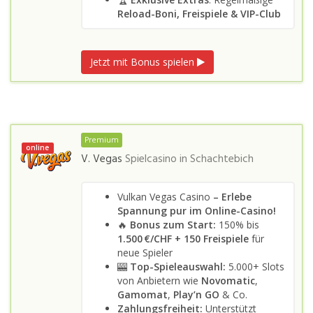
Reload-Boni, Freispiele & VIP-Club
Jetzt mit Bonus spielen
Premium
online
V. Vegas
Spielcasino in
Schachtebich
Vulkan Vegas Casino
– Erlebe
Spannung pur im Online-Casino!
🔥
Bonus zum Start:
150% bis
1.500 €/CHF + 150 Freispiele
für
neue Spieler
🎰
Top-Spieleauswahl:
5.000+ Slots
von Anbietern wie
Novomatic
,
Gamomat
,
Play’n GO
& Co.
Zahlungsfreiheit:
Unterstützt