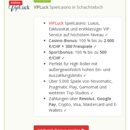
online
VIPLuck
Spielcasino in
Schachtebich
VIPLuck
Spielcasino: Luxus,
Exklusivität und erstklassiger VIP-
Service auf höchstem Niveau ✓
Casino-Bonus:
100 % bis zu
2.000
€/CHF + 300 Freispiele
✓
Sportbonus:
100 % bis zu
500
€/CHF
✓
Perfekt für High Roller mit
außergewöhnlich hohen Ein- und
Auszahlungslimits ✓
Über 5.000 Spiele von Novomatic,
Pragmatic Play, Gamomat und
weiteren Top-Studios ✓
Zahlungen über
Revolut
,
Google
Pay
, Crypto, Visa, Mastercard und E-
Wallets ✓