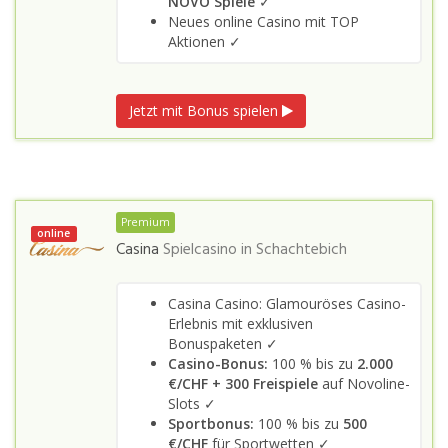
NOVO Spiele
✓
Neues online Casino mit TOP
Aktionen ✓
Jetzt mit Bonus spielen
Premium
online
Casina
Spielcasino in
Schachtebich
Casina Casino: Glamouröses Casino-
Erlebnis mit exklusiven
Bonuspaketen ✓
Casino-Bonus:
100 % bis zu
2.000
€/CHF + 300 Freispiele
auf Novoline-
Slots ✓
Sportbonus:
100 % bis zu
500
€/CHF
für Sportwetten ✓