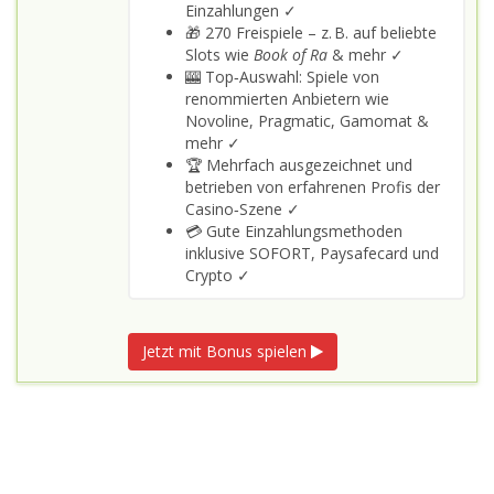
Einzahlungen ✓
🎁 270 Freispiele – z. B. auf beliebte
Slots wie
Book of Ra
& mehr ✓
🎰 Top‑Auswahl: Spiele von
renommierten Anbietern wie
Novoline, Pragmatic, Gamomat &
mehr ✓
🏆 Mehrfach ausgezeichnet und
betrieben von erfahrenen Profis der
Casino‑Szene ✓
💳 Gute Einzahlungsmethoden
inklusive SOFORT, Paysafecard und
Crypto ✓
Jetzt mit Bonus spielen