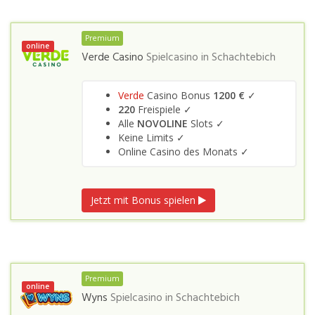
Premium
online
Verde Casino
Spielcasino in
Schachtebich
Verde
Casino Bonus
1200 €
✓
220
Freispiele ✓
Alle
NOVOLINE
Slots ✓
Keine Limits ✓
Online Casino des Monats ✓
Jetzt mit Bonus spielen
Premium
online
Wyns
Spielcasino in
Schachtebich