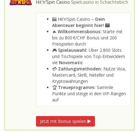
Hit’n’Spin Casino
Spielcasino in
Schachtebich
🎰 Hit’n’Spin Casino
– Dein
Abenteuer beginnt hier! 🎰
🔥
Willkommensbonus:
Starte mit
bis zu 800 €/CHF Bonus und 200
Freispielen durch
🎮
Spielauswahl:
Über 2.800 Slots
und Tischspiele von Top-Entwicklern
vie
Novomatic
💳
Zahlungsmethoden:
Nutze Visa,
Mastercard, Skrill, Neteller und
Kryptowährungen
🏆
Treueprogramm:
Sammle
Punkte und steige in den VIP-Rängen
auf
Jetzt mit Bonus spielen