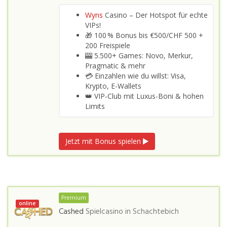
Wyns
Casino – Der Hotspot für echte
VIPs!
🎁 100 % Bonus bis €500/CHF 500 +
200 Freispiele
🎰 5.500+ Games: Novo, Merkur,
Pragmatic & mehr
💳 Einzahlen wie du willst: Visa,
Krypto, E-Wallets
👑 VIP-Club mit Luxus-Boni & hohen
Limits
Jetzt mit Bonus spielen
Premium
online
Cashed
Spielcasino in
Schachtebich