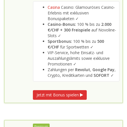
Casina
Casino: Glamouröses Casino-
Erlebnis mit exklusiven
Bonuspaketen ✓
Casino-Bonus:
100 % bis zu
2.000
€/CHF + 300 Freispiele
auf Novoline-
Slots ✓
Sportbonus:
100 % bis zu
500
€/CHF
für Sportwetten ✓
VIP-Service, hohe Einsatz- und
Auszahlungslimits sowie exklusive
Promotionen ✓
Zahlungen per
Revolut
,
Google Pay
,
Crypto, Kreditkarten und
SOFORT
✓
Jetzt mit Bonus spielen
Premium