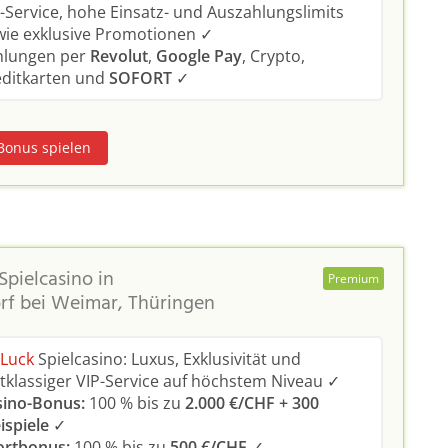
-Service, hohe Einsatz- und Auszahlungslimits
wie exklusive Promotionen ✓
hlungen per
Revolut
,
Google Pay
, Crypto,
editkarten und
SOFORT
✓
 Bonus spielen
Spielcasino in
Premium
orf bei Weimar, Thüringen
PLuck
Spielcasino: Luxus, Exklusivität und
tklassiger VIP-Service auf höchstem Niveau ✓
sino-Bonus:
100 % bis zu
2.000 €/CHF + 300
ispiele
✓
ortbonus:
100 % bis zu
500 €/CHF
✓