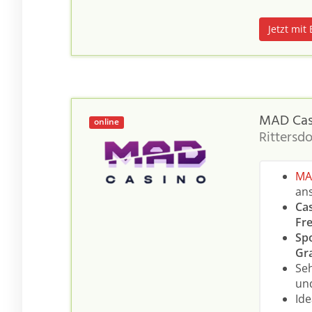
Jetzt mit
MAD Cas
online
Rittersd
MA
ans
Ca
Fre
Sp
Gr
Seh
un
Ide