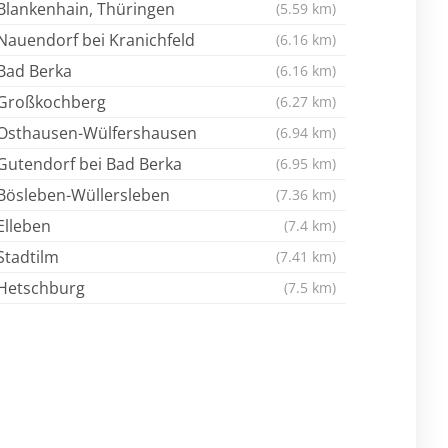
Blankenhain, Thüringen
(5.59 km)
Nauendorf bei Kranichfeld
(6.16 km)
Bad Berka
(6.16 km)
Großkochberg
(6.27 km)
Osthausen-Wülfershausen
(6.94 km)
Gutendorf bei Bad Berka
(6.95 km)
Bösleben-Wüllersleben
(7.36 km)
Elleben
(7.4 km)
Stadtilm
(7.41 km)
Hetschburg
(7.5 km)