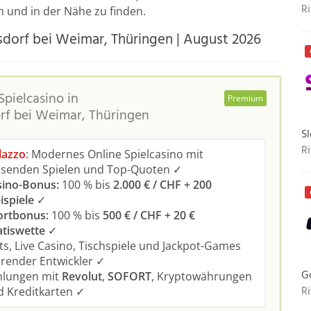
R
n und in der Nähe zu finden.
rsdorf bei Weimar, Thüringen | August 2026
Spielcasino in
Premium
orf bei Weimar, Thüringen
S
R
lazzo
: Modernes Online Spielcasino mit
usenden Spielen und Top-Quoten ✓
sino-Bonus:
100 % bis
2.000 € / CHF + 200
ispiele
✓
ortbonus:
100 % bis
500 € / CHF + 20 €
atiswette
✓
ts, Live Casino, Tischspiele und Jackpot-Games
render Entwickler ✓
G
hlungen mit
Revolut
,
SOFORT
, Kryptowährungen
R
d Kreditkarten ✓