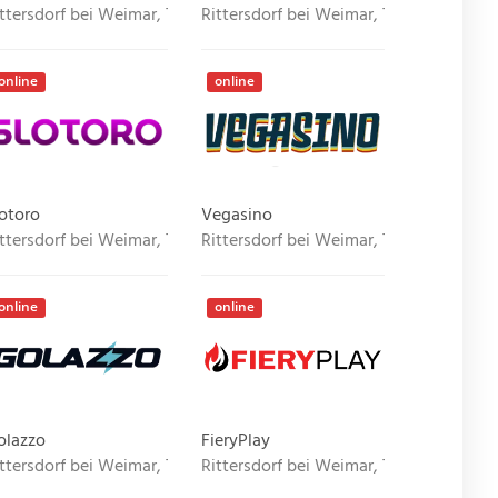
ittersdorf bei Weimar, Thüringen
Rittersdorf bei Weimar, Thüringen
online
online
lotoro
Vegasino
ittersdorf bei Weimar, Thüringen
Rittersdorf bei Weimar, Thüringen
online
online
olazzo
FieryPlay
ittersdorf bei Weimar, Thüringen
Rittersdorf bei Weimar, Thüringen