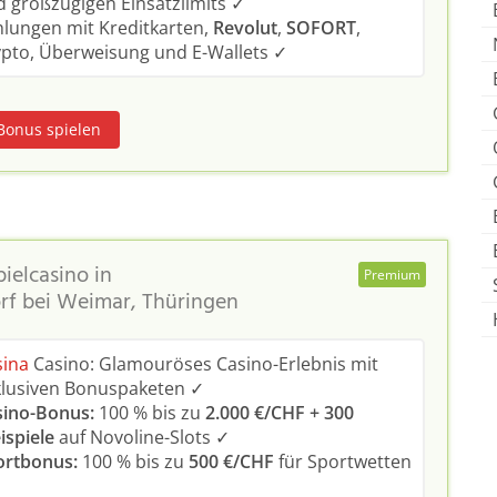
 großzügigen Einsatzlimits ✓
lungen mit Kreditkarten,
Revolut
,
SOFORT
,
ypto, Überweisung und E-Wallets ✓
 Bonus spielen
pielcasino in
Premium
orf bei Weimar, Thüringen
sina
Casino: Glamouröses Casino-Erlebnis mit
klusiven Bonuspaketen ✓
sino-Bonus:
100 % bis zu
2.000 €/CHF + 300
ispiele
auf Novoline-Slots ✓
ortbonus:
100 % bis zu
500 €/CHF
für Sportwetten