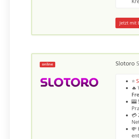
Kr
Jetzt mit
Slotoro
S
online
⭐
S
🔥
Fre
🎰 
Pr
💳 
Net
💸 
en