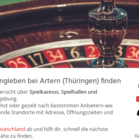
ingleben bei Artern (Thüringen) finden
bersicht über
Spielkasinos,
Spielhallen und
ebung.
uchst oder gezielt nach bestimmten Anbietern wie
sende Standorte mit Adresse, Öffnungszeiten und
Deutschland
ab und hilft dir, schnell die nächste
G
Nähe zu finden.