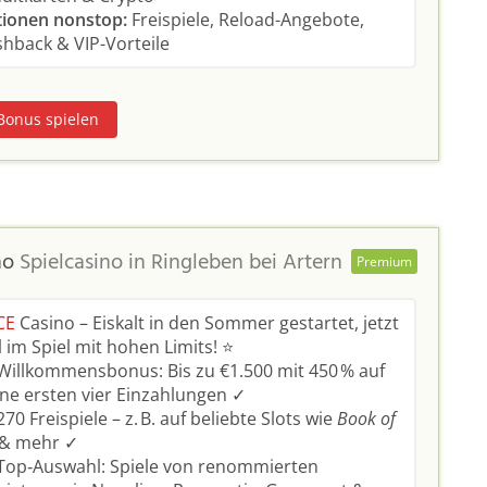
tionen nonstop:
Freispiele, Reload-Angebote,
hback & VIP-Vorteile
 Bonus spielen
no
Spielcasino in
Ringleben bei Artern
Premium
CE
Casino – Eiskalt in den Sommer gestartet, jetzt
l im Spiel mit hohen Limits! ⭐
Willkommensbonus: Bis zu €1.500 mit 450 % auf
ne ersten vier Einzahlungen ✓
270 Freispiele – z. B. auf beliebte Slots wie
Book of
& mehr ✓
 Top‑Auswahl: Spiele von renommierten