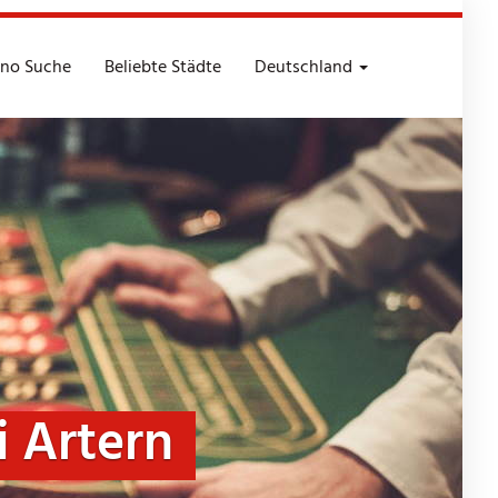
ino Suche
Beliebte Städte
Deutschland
i Artern