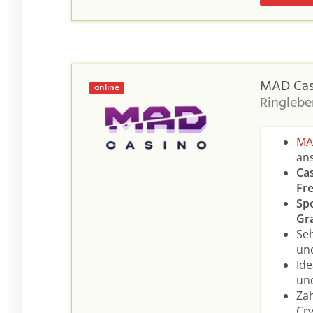
MAD Cas
online
Ringlebe
MA
ans
Ca
Fre
Sp
Gr
Seh
un
Ide
und
Zah
Cr