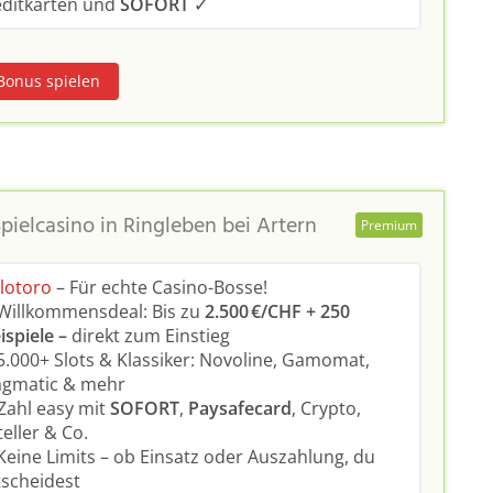
editkarten und
SOFORT
✓
 Bonus spielen
pielcasino in
Ringleben bei Artern
Premium
lotoro
– Für echte Casino-Bosse!
 Willkommensdeal: Bis zu
2.500 €/CHF + 250
ispiele –
direkt zum Einstieg
5.000+ Slots & Klassiker: Novoline, Gamomat,
agmatic & mehr
Zahl easy mit
SOFORT
,
Paysafecard
, Crypto,
eller & Co.
Keine Limits – ob Einsatz oder Auszahlung, du
tscheidest