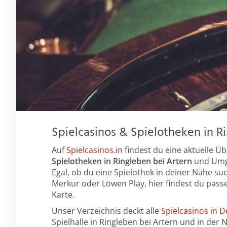
Spielcasinos & Spielotheken in R
Auf
Spielcasinos.in
findest du eine aktuelle Ü
Spielotheken in Ringleben bei Artern
und Umg
Egal, ob du eine Spielothek in deiner Nähe s
Merkur oder Löwen Play, hier findest du pas
Karte.
Unser Verzeichnis deckt alle
Spielcasinos in 
Spielhalle in Ringleben bei Artern und in der 