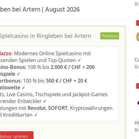
R
eben bei Artern | August 2026
Spielcasino in
Ringleben bei Artern
Premium
lazzo
: Modernes Online Spielcasino mit
C
usenden Spielen und Top-Quoten ✓
R
sino-Bonus:
100 % bis
2.000 € / CHF + 200
ispiele
✓
ortbonus:
100 % bis
500 € / CHF + 20 €
atiswette
✓
ts, Live Casino, Tischspiele und Jackpot-Games
render Entwickler ✓
hlungen mit
Revolut
,
SOFORT
, Kryptowährungen
d Kreditkarten ✓
Hi
R
 Bonus spielen