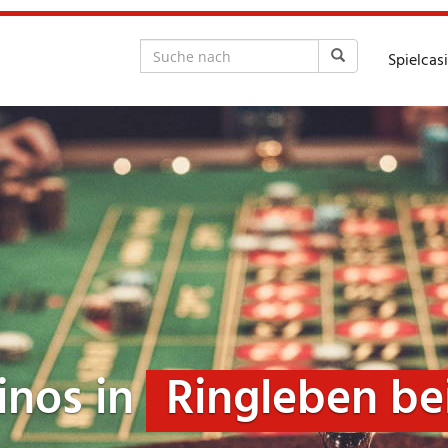
Spielcas
inos in
Ringleben be