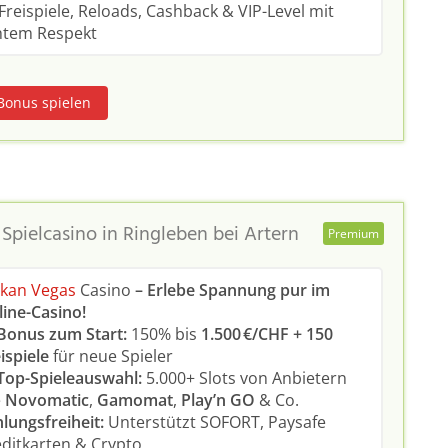
Freispiele, Reloads, Cashback & VIP-Level mit
htem Respekt
 Bonus spielen
Spielcasino in
Ringleben bei Artern
Premium
lkan Vegas
Casino
– Erlebe Spannung pur im
ine-Casino!
Bonus zum Start:
150% bis
1.500 €/CHF + 150
ispiele
für neue Spieler
Top-Spieleauswahl:
5.000+ Slots von Anbietern
e
Novomatic
,
Gamomat
,
Play’n GO
& Co.
lungsfreiheit:
Unterstützt SOFORT, Paysafe
ditkarten & Crypto