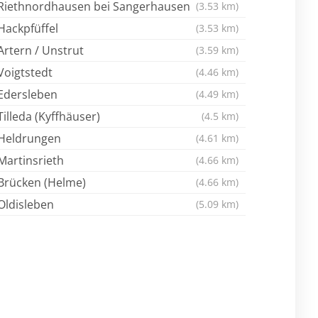
Riethnordhausen bei Sangerhausen
(3.53 km)
Hackpfüffel
(3.53 km)
Artern / Unstrut
(3.59 km)
Voigtstedt
(4.46 km)
Edersleben
(4.49 km)
Tilleda (Kyffhäuser)
(4.5 km)
Heldrungen
(4.61 km)
Martinsrieth
(4.66 km)
Brücken (Helme)
(4.66 km)
Oldisleben
(5.09 km)