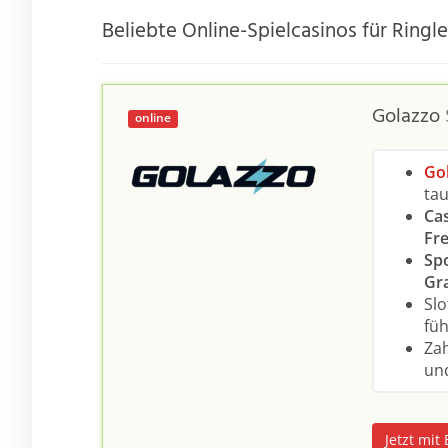
Beliebte Online-Spielcasinos für Ringl
Golazzo
online
Go
ta
Ca
Fre
Sp
Gr
Slo
füh
Za
un
Jetzt mit