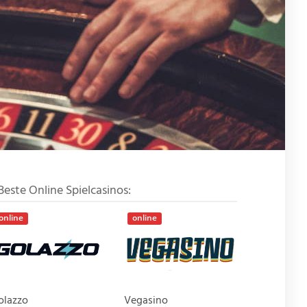
Beste Online Spielcasinos:
online
online
olazzo
Vegasino