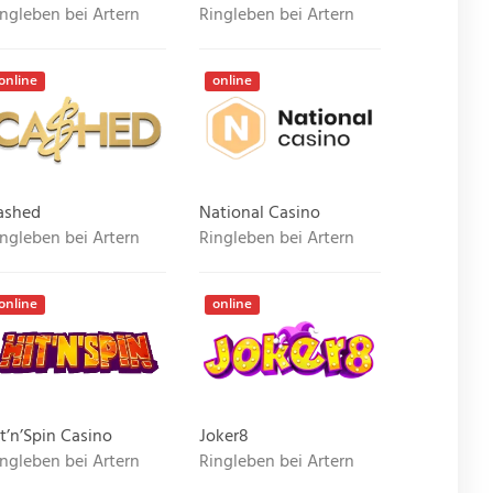
ingleben bei Artern
Ringleben bei Artern
online
online
ashed
National Casino
ingleben bei Artern
Ringleben bei Artern
online
online
t’n’Spin Casino
Joker8
ingleben bei Artern
Ringleben bei Artern