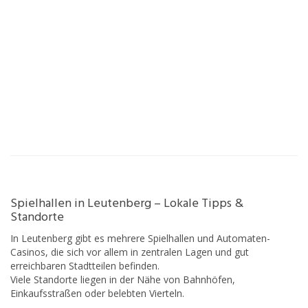
Spielhallen in Leutenberg – Lokale Tipps &
Standorte
In Leutenberg gibt es mehrere Spielhallen und Automaten-
Casinos, die sich vor allem in zentralen Lagen und gut
erreichbaren Stadtteilen befinden.
Viele Standorte liegen in der Nähe von Bahnhöfen,
Einkaufsstraßen oder belebten Vierteln.