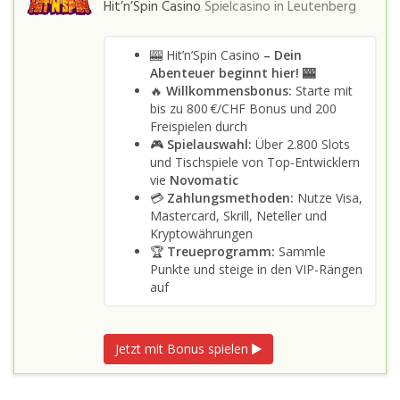
Hit’n’Spin Casino
Spielcasino in
Leutenberg
🎰 Hit’n’Spin Casino
– Dein
Abenteuer beginnt hier! 🎰
🔥
Willkommensbonus:
Starte mit
bis zu 800 €/CHF Bonus und 200
Freispielen durch
🎮
Spielauswahl:
Über 2.800 Slots
und Tischspiele von Top-Entwicklern
vie
Novomatic
💳
Zahlungsmethoden:
Nutze Visa,
Mastercard, Skrill, Neteller und
Kryptowährungen
🏆
Treueprogramm:
Sammle
Punkte und steige in den VIP-Rängen
auf
Jetzt mit Bonus spielen