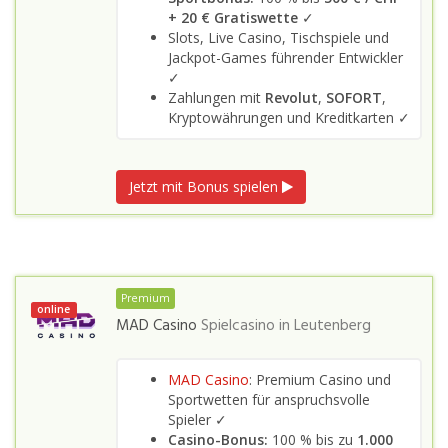
+ 20 € Gratiswette
✓
Slots, Live Casino, Tischspiele und
Jackpot-Games führender Entwickler
✓
Zahlungen mit
Revolut
,
SOFORT
,
Kryptowährungen und Kreditkarten ✓
Jetzt mit Bonus spielen
Premium
online
MAD Casino
Spielcasino in
Leutenberg
MAD Casino
: Premium Casino und
Sportwetten für anspruchsvolle
Spieler ✓
Casino-Bonus:
100 % bis zu
1.000