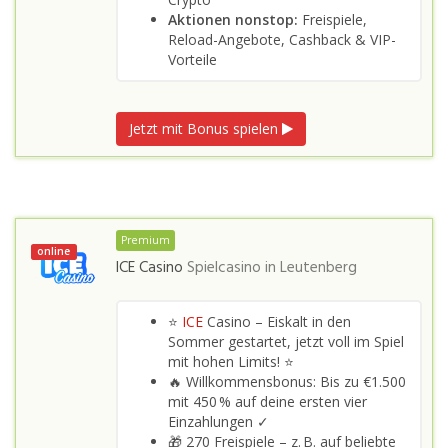
Aktionen nonstop:
Freispiele,
Reload-Angebote, Cashback & VIP-
Vorteile
Jetzt mit Bonus spielen
Premium
online
ICE Casino
Spielcasino in
Leutenberg
⭐
ICE
Casino – Eiskalt in den
Sommer gestartet, jetzt voll im Spiel
mit hohen Limits! ⭐
🔥 Willkommensbonus: Bis zu €1.500
mit 450 % auf deine ersten vier
Einzahlungen ✓
🎁 270 Freispiele – z. B. auf beliebte