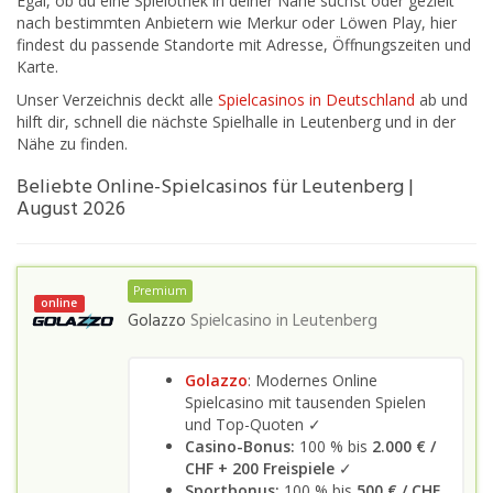
Egal, ob du eine Spielothek in deiner Nähe suchst oder gezielt
nach bestimmten Anbietern wie Merkur oder Löwen Play, hier
findest du passende Standorte mit Adresse, Öffnungszeiten und
Karte.
Unser Verzeichnis deckt alle
Spielcasinos in Deutschland
ab und
hilft dir, schnell die nächste Spielhalle in Leutenberg und in der
Nähe zu finden.
Beliebte Online-Spielcasinos für Leutenberg |
August 2026
Premium
online
Golazzo
Spielcasino in
Leutenberg
Golazzo
: Modernes Online
Spielcasino mit tausenden Spielen
und Top-Quoten ✓
Casino-Bonus:
100 % bis
2.000 € /
CHF + 200 Freispiele
✓
Sportbonus:
100 % bis
500 € / CHF