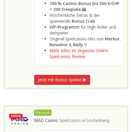
100 % Casino-Bonus bis 500 €/CHF
+
200 Freispiele
🎰
Wöchentliche Extras & der
spannende
Bonus Crab
VIP-Programm
für High Roller und
Vielspieler
Original-Spielcasino-Hits von
Merkur
,
Novoline
&
Bally
🃏
Mehr Infos im Vegasino Online
Spielcasino Review
Jetzt mit Bonus spielen
Premium
online
MAD Casino
Spielcasino in
Leutenberg