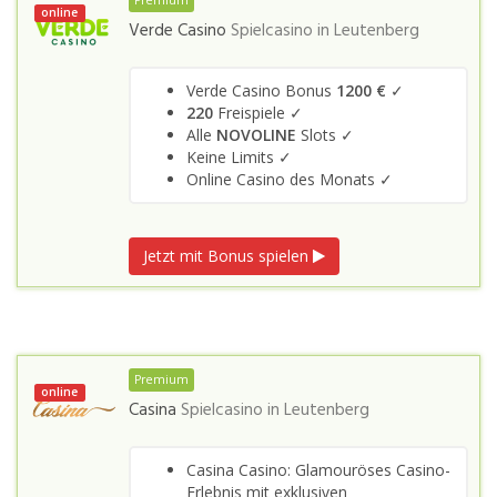
Premium
online
Verde Casino
Spielcasino in
Leutenberg
Verde Casino Bonus
1200 €
✓
220
Freispiele ✓
Alle
NOVOLINE
Slots ✓
Keine Limits ✓
Online Casino des Monats ✓
Jetzt mit Bonus spielen
Premium
online
Casina
Spielcasino in
Leutenberg
Casina Casino: Glamouröses Casino-
Erlebnis mit exklusiven