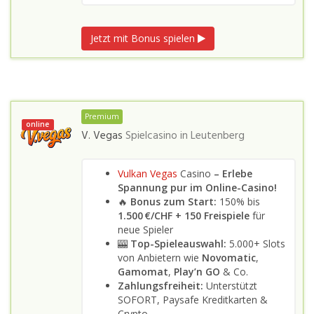
Jetzt mit Bonus spielen
Premium
online
V. Vegas
Spielcasino in
Leutenberg
Vulkan Vegas
Casino
– Erlebe
Spannung pur im Online-Casino!
🔥
Bonus zum Start:
150% bis
1.500 €/CHF + 150 Freispiele
für
neue Spieler
🎰
Top-Spieleauswahl:
5.000+ Slots
von Anbietern wie
Novomatic
,
Gamomat
,
Play’n GO
& Co.
Zahlungsfreiheit:
Unterstützt
SOFORT, Paysafe Kreditkarten &
Crypto