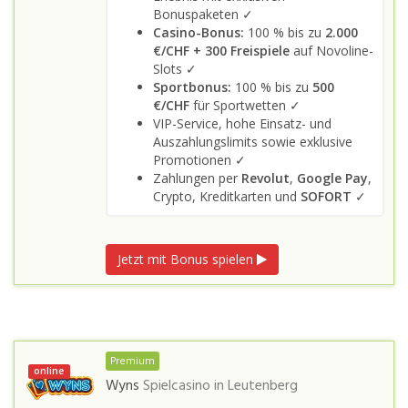
Bonuspaketen ✓
Casino-Bonus:
100 % bis zu
2.000
€/CHF + 300 Freispiele
auf Novoline-
Slots ✓
Sportbonus:
100 % bis zu
500
€/CHF
für Sportwetten ✓
VIP-Service, hohe Einsatz- und
Auszahlungslimits sowie exklusive
Promotionen ✓
Zahlungen per
Revolut
,
Google Pay
,
Crypto, Kreditkarten und
SOFORT
✓
Jetzt mit Bonus spielen
Premium
online
Wyns
Spielcasino in
Leutenberg