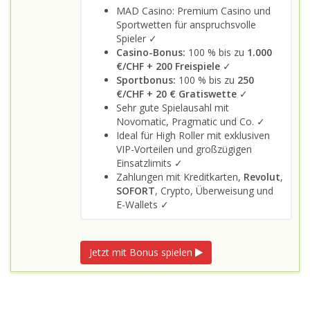
MAD Casino: Premium Casino und
Sportwetten für anspruchsvolle
Spieler ✓
Casino-Bonus:
100 % bis zu
1.000
€/CHF + 200 Freispiele
✓
Sportbonus:
100 % bis zu
250
€/CHF + 20 € Gratiswette
✓
Sehr gute Spielausahl mit
Novomatic, Pragmatic und Co. ✓
Ideal für High Roller mit exklusiven
VIP-Vorteilen und großzügigen
Einsatzlimits ✓
Zahlungen mit Kreditkarten,
Revolut
,
SOFORT
, Crypto, Überweisung und
E-Wallets ✓
Jetzt mit Bonus spielen