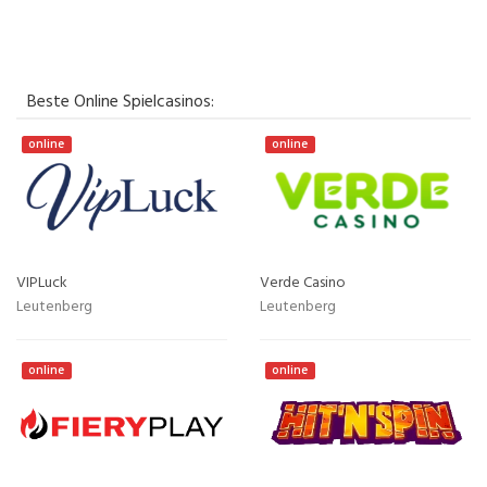
Beste Online Spielcasinos:
online
online
VIPLuck
Verde Casino
Leutenberg
Leutenberg
online
online