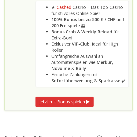
★
Cashed
Casino – Das Top-Casino
für stilvolles Online-Spiel!
100% Bonus bis zu 500 €
/ CHF
und
200 Freispiele
🎰
Bonus Crab & Weekly Reload
für
Extra-Boni
Exklusiver
VIP-Club
, ideal für High
Roller
Umfangreiche Auswahl an
Automatenspielen wie
Merkur
,
Novoline
&
Bally
Einfache Zahlungen mit
Sofortüberweisung
&
Sparkasse
✔️
Jetzt mit Bonus spielen