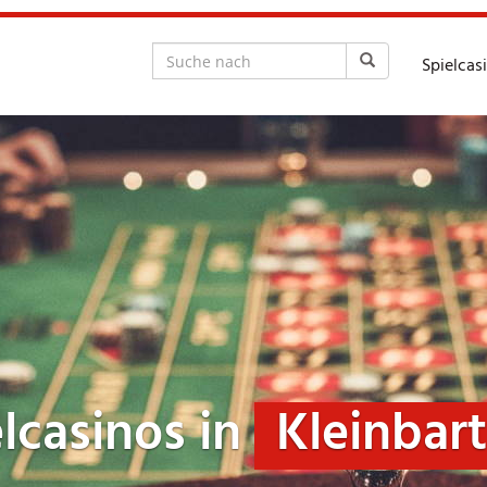
Spielcas
lcasinos in
Kleinbart