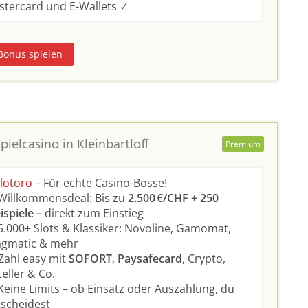
stercard und E-Wallets ✓
 Bonus spielen
pielcasino in
Kleinbartloff
Premium
lotoro
– Für echte Casino-Bosse!
 Willkommensdeal: Bis zu
2.500 €/CHF + 250
ispiele –
direkt zum Einstieg
5.000+ Slots & Klassiker: Novoline, Gamomat,
agmatic & mehr
Zahl easy mit
SOFORT
,
Paysafecard
, Crypto,
eller & Co.
Keine Limits – ob Einsatz oder Auszahlung, du
tscheidest