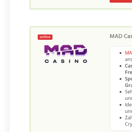
MAD Cas
online
MA
ans
Ca
Fre
Sp
Gr
Seh
un
Ide
und
Zah
Cr