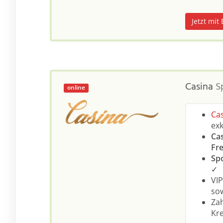
Jetzt mit
Casina
S
online
Ca
ex
Ca
Fre
Sp
✓
VIP
so
Za
Kr