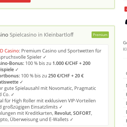
ino
Spielcasino in
Kleinbartloff
Premium
G
Kl
D Casino
: Premium Casino und Sportwetten für
pruchsvolle Spieler ✓
sino-Bonus:
100 % bis zu
1.000 €/CHF + 200
ispiele
✓
ortbonus:
100 % bis zu
250 €/CHF + 20 €
atiswette
✓
r gute Spielausahl mit Novomatic, Pragmatic
d Co. ✓
al für High Roller mit exklusiven VIP-Vorteilen
 großzügigen Einsatzlimits ✓
lungen mit Kreditkarten,
Revolut
,
SOFORT
,
ypto, Überweisung und E-Wallets ✓