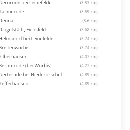
Gernrode bei Leinefelde
(3.53 km)
Kallmerode
(3.59 km)
Deuna
(3.6 km)
Dingelstädt, Eichsfeld
(3.68 km)
Helmsdorf bei Leinefelde
(3.74 km)
Breitenworbis
(3.74 km)
Silberhausen
(4.07 km)
Bernterode (bei Worbis)
(4.27 km)
Gerterode bei Niederorschel
(4.89 km)
Kefferhausen
(4.89 km)