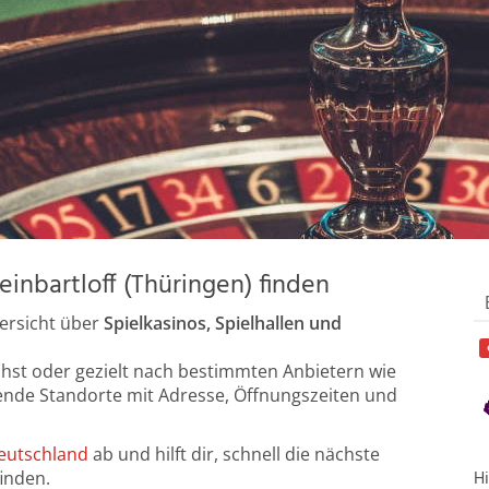
einbartloff (Thüringen) finden
bersicht über
Spielkasinos,
Spielhallen und
uchst oder gezielt nach bestimmten Anbietern wie
sende Standorte mit Adresse, Öffnungszeiten und
Deutschland
ab und hilft dir, schnell die nächste
Hi
finden.