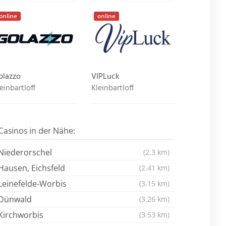
online
online
olazzo
VIPLuck
einbartloff
Kleinbartloff
Casinos in der Nähe:
Niederorschel
(2.3 km)
Hausen, Eichsfeld
(2.41 km)
Leinefelde-Worbis
(3.15 km)
Dünwald
(3.26 km)
Kirchworbis
(3.53 km)