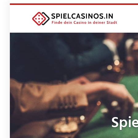
Skip
to
main
content
Spie