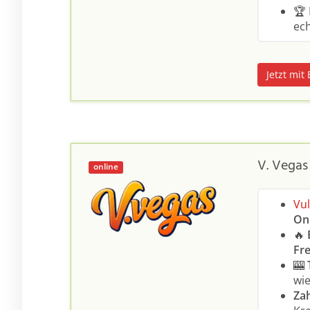
🏆 
ec
Jetzt mit
V. Vegas
online
Vu
Onl
🔥
Fre
🎰
wi
Zah