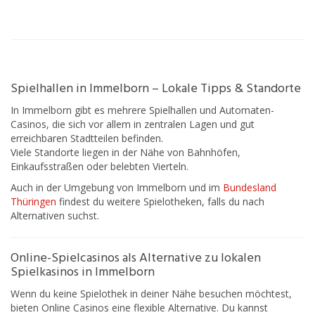
Spielhallen in Immelborn – Lokale Tipps & Standorte
In Immelborn gibt es mehrere Spielhallen und Automaten-
Casinos, die sich vor allem in zentralen Lagen und gut
erreichbaren Stadtteilen befinden.
Viele Standorte liegen in der Nähe von Bahnhöfen,
Einkaufsstraßen oder belebten Vierteln.
Auch in der Umgebung von Immelborn und im
Bundesland
Thüringen
findest du weitere Spielotheken, falls du nach
Alternativen suchst.
Online-Spielcasinos als Alternative zu lokalen
Spielkasinos in Immelborn
Wenn du keine Spielothek in deiner Nähe besuchen möchtest,
bieten Online Casinos eine flexible Alternative. Du kannst