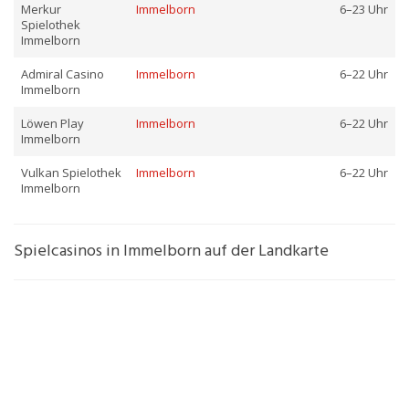
Merkur
Immelborn
6–23 Uhr
Spielothek
Immelborn
Admiral Casino
Immelborn
6–22 Uhr
Immelborn
Löwen Play
Immelborn
6–22 Uhr
Immelborn
Vulkan Spielothek
Immelborn
6–22 Uhr
Immelborn
Spielcasinos in Immelborn auf der Landkarte