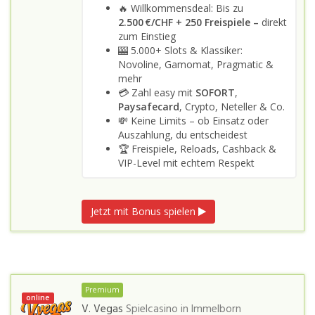
🔥 Willkommensdeal: Bis zu
2.500 €/CHF + 250 Freispiele –
direkt
zum Einstieg
🎰 5.000+ Slots & Klassiker:
Novoline, Gamomat, Pragmatic &
mehr
💳 Zahl easy mit
SOFORT
,
Paysafecard
, Crypto, Neteller & Co.
💸 Keine Limits – ob Einsatz oder
Auszahlung, du entscheidest
🏆 Freispiele, Reloads, Cashback &
VIP-Level mit echtem Respekt
Jetzt mit Bonus spielen
Premium
online
V. Vegas
Spielcasino in
Immelborn