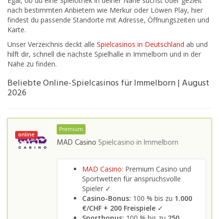
Egal, ob du eine Spielothek in deiner Nähe suchst oder gezielt
nach bestimmten Anbietern wie Merkur oder Löwen Play, hier
findest du passende Standorte mit Adresse, Öffnungszeiten und
Karte.
Unser Verzeichnis deckt alle
Spielcasinos in Deutschland
ab und
hilft dir, schnell die nächste Spielhalle in Immelborn und in der
Nähe zu finden.
Beliebte Online-Spielcasinos für Immelborn | August
2026
Premium
online
MAD Casino
Spielcasino in
Immelborn
MAD Casino
: Premium Casino und
Sportwetten für anspruchsvolle
Spieler ✓
Casino-Bonus:
100 % bis zu
1.000
€/CHF + 200 Freispiele
✓
Sportbonus:
100 % bis zu
250