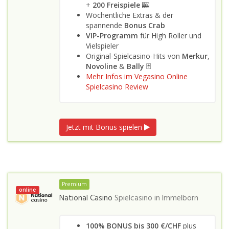
+
200 Freispiele
🎰
Wöchentliche Extras & der
spannende
Bonus Crab
VIP-Programm
für High Roller und
Vielspieler
Original-Spielcasino-Hits von
Merkur
,
Novoline
&
Bally
🃏
Mehr Infos im Vegasino Online
Spielcasino Review
Jetzt mit Bonus spielen
Premium
online
National Casino
Spielcasino in
Immelborn
100% BONUS bis 300 €/CHF
plus