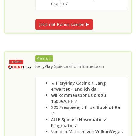
Crypto ✓
Jetzt mit Bonus spielen
Premium
online
FieryPlay
Spielcasino in
Immelborn
★
FieryPlay Casino
>
Lang
erwartet – Endlich da!
Willkommensbonus bis zu
1500€/CHF
✓
225 Freispiele
, z.B. bei
Book of Ra
✓
ALLE Spiele
>
Novomatic
✓
Pragmatic
✓
Von den Machern von
VulkanVegas