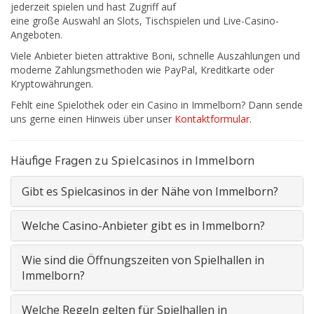
jederzeit spielen und hast Zugriff auf
eine große Auswahl an Slots, Tischspielen und Live-Casino-
Angeboten.
Viele Anbieter bieten attraktive Boni, schnelle Auszahlungen und
moderne Zahlungsmethoden wie PayPal, Kreditkarte oder
Kryptowährungen.
Fehlt eine Spielothek oder ein Casino in Immelborn? Dann sende
uns gerne einen Hinweis über unser
Kontaktformular
.
Häufige Fragen zu Spielcasinos in Immelborn
Gibt es Spielcasinos in der Nähe von Immelborn?
Welche Casino-Anbieter gibt es in Immelborn?
Wie sind die Öffnungszeiten von Spielhallen in
Immelborn?
Welche Regeln gelten für Spielhallen in