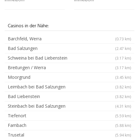
Immelborn
Immelborn
Casinos in der Nähe:
Barchfeld, Werra
(0.73 km)
Bad Salzungen
(2.47 km)
Schweina bei Bad Liebenstein
(3.17 km)
Breitungen / Werra
(3.17 km)
Moorgrund
(3.45 km)
Leimbach bei Bad Salzungen
(3.82 km)
Bad Liebenstein
(3.82 km)
Steinbach bei Bad Salzungen
(4.31 km)
Tiefenort
(5.59 km)
Fambach
(5.88 km)
Trusetal
(5.94 km)