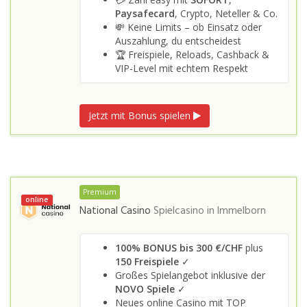
Paysafecard
, Crypto, Neteller & Co.
💸 Keine Limits – ob Einsatz oder
Auszahlung, du entscheidest
🏆 Freispiele, Reloads, Cashback &
VIP-Level mit echtem Respekt
Jetzt mit Bonus spielen
Premium
online
National Casino
Spielcasino in
Immelborn
100% BONUS bis 300 €/CHF
plus
150 Freispiele
✓
Großes Spielangebot inklusive der
NOVO Spiele
✓
Neues online Casino mit TOP