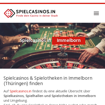
Skip
to
main
Toggl
content
navig
Spielcasinos in
Immelborn
Spielcasinos & Spielotheken in Immelborn
(Thüringen) finden
Auf
Spielcasinos.in
findest du eine aktuelle Übersicht über
Spielkasinos,
Spielhallen und Spielotheken in Immelborn
und Umgebung.