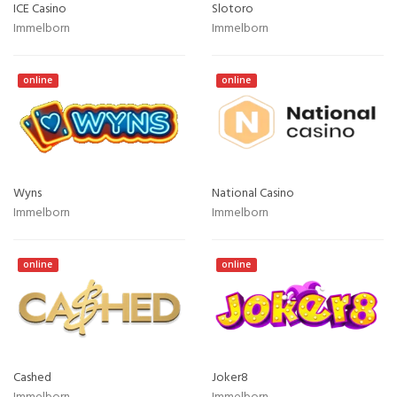
ICE Casino
Slotoro
Immelborn
Immelborn
online
online
Wyns
National Casino
Immelborn
Immelborn
online
online
Cashed
Joker8