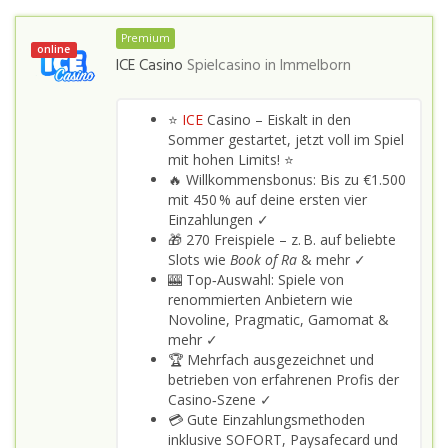
Premium
online
ICE Casino
Spielcasino in
Immelborn
⭐
ICE
Casino – Eiskalt in den
Sommer gestartet, jetzt voll im Spiel
mit hohen Limits! ⭐
🔥 Willkommensbonus: Bis zu €1.500
mit 450 % auf deine ersten vier
Einzahlungen ✓
🎁 270 Freispiele – z. B. auf beliebte
Slots wie
Book of Ra
& mehr ✓
🎰 Top‑Auswahl: Spiele von
renommierten Anbietern wie
Novoline, Pragmatic, Gamomat &
mehr ✓
🏆 Mehrfach ausgezeichnet und
betrieben von erfahrenen Profis der
Casino‑Szene ✓
💳 Gute Einzahlungsmethoden
inklusive SOFORT, Paysafecard und