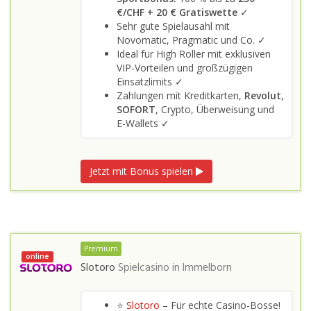
€/CHF + 20 € Gratiswette
✓
Sehr gute Spielausahl mit
Novomatic, Pragmatic und Co. ✓
Ideal für High Roller mit exklusiven
VIP-Vorteilen und großzügigen
Einsatzlimits ✓
Zahlungen mit Kreditkarten,
Revolut
,
SOFORT
, Crypto, Überweisung und
E-Wallets ✓
Jetzt mit Bonus spielen
Premium
online
Slotoro
Spielcasino in
Immelborn
⭐
Slotoro
– Für echte Casino-Bosse!