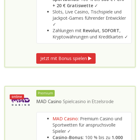
+ 20 € Gratiswette
✓
Slots, Live Casino, Tischspiele und
Jackpot-Games führender Entwickler
✓
Zahlungen mit
Revolut
,
SOFORT
,
Kryptowährungen und Kreditkarten ✓
Jetzt mit Bonus spielen
Premium
online
MAD Casino
Spielcasino in
Etzelsrode
MAD Casino
: Premium Casino und
Sportwetten für anspruchsvolle
Spieler ✓
Casino-Bonus:
100 % bis zu
1.000