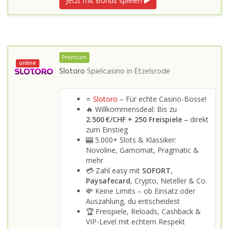
Jetzt mit Bonus spielen
Premium
online
Slotoro
Spielcasino in
Etzelsrode
⭐
Slotoro
– Für echte Casino-Bosse!
🔥 Willkommensdeal: Bis zu
2.500 €/CHF + 250 Freispiele –
direkt
zum Einstieg
🎰 5.000+ Slots & Klassiker:
Novoline, Gamomat, Pragmatic &
mehr
💳 Zahl easy mit
SOFORT
,
Paysafecard
, Crypto, Neteller & Co.
💸 Keine Limits – ob Einsatz oder
Auszahlung, du entscheidest
🏆 Freispiele, Reloads, Cashback &
VIP-Level mit echtem Respekt