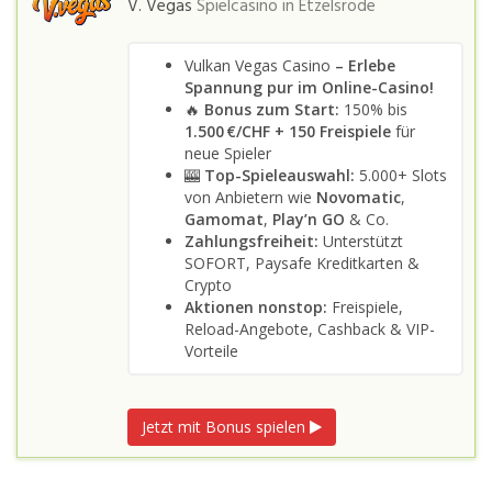
V. Vegas
Spielcasino in
Etzelsrode
Vulkan Vegas Casino
– Erlebe
Spannung pur im Online-Casino!
🔥
Bonus zum Start:
150% bis
1.500 €/CHF + 150 Freispiele
für
neue Spieler
🎰
Top-Spieleauswahl:
5.000+ Slots
von Anbietern wie
Novomatic
,
Gamomat
,
Play’n GO
& Co.
Zahlungsfreiheit:
Unterstützt
SOFORT, Paysafe Kreditkarten &
Crypto
Aktionen nonstop:
Freispiele,
Reload-Angebote, Cashback & VIP-
Vorteile
Jetzt mit Bonus spielen