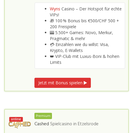
Wyns
Casino – Der Hotspot für echte
VIPs!
🎁 100 % Bonus bis €500/CHF 500 +
200 Freispiele
🎰 5.500+ Games: Novo, Merkur,
Pragmatic & mehr
💳 Einzahlen wie du willst: Visa,
Krypto, E-Wallets
👑 VIP-Club mit Luxus-Boni & hohen
Limits
Jetzt mit Bonus spielen
Premium
online
Cashed
Spielcasino in
Etzelsrode