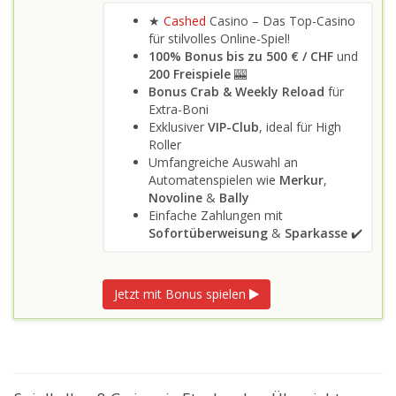
★
Cashed
Casino – Das Top-Casino
für stilvolles Online-Spiel!
100% Bonus bis zu 500 €
/ CHF
und
200 Freispiele
🎰
Bonus Crab & Weekly Reload
für
Extra-Boni
Exklusiver
VIP-Club
, ideal für High
Roller
Umfangreiche Auswahl an
Automatenspielen wie
Merkur
,
Novoline
&
Bally
Einfache Zahlungen mit
Sofortüberweisung
&
Sparkasse
✔️
Jetzt mit Bonus spielen