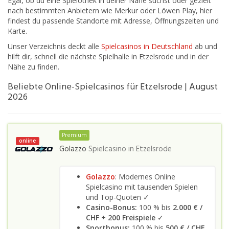
Egal, ob du eine Spielothek in deiner Nähe suchst oder gezielt
nach bestimmten Anbietern wie Merkur oder Löwen Play, hier
findest du passende Standorte mit Adresse, Öffnungszeiten und
Karte.
Unser Verzeichnis deckt alle
Spielcasinos in Deutschland
ab und
hilft dir, schnell die nächste Spielhalle in Etzelsrode und in der
Nähe zu finden.
Beliebte Online-Spielcasinos für Etzelsrode | August
2026
Premium
online
Golazzo
Spielcasino in
Etzelsrode
Golazzo
: Modernes Online
Spielcasino mit tausenden Spielen
und Top-Quoten ✓
Casino-Bonus:
100 % bis
2.000 € /
CHF + 200 Freispiele
✓
Sportbonus:
100 % bis
500 € / CHF