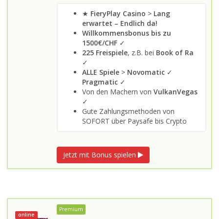
★
FieryPlay Casino
>
Lang
erwartet – Endlich da!
Willkommensbonus bis zu
1500€/CHF
✓
225 Freispiele
, z.B. bei
Book of Ra
✓
ALLE Spiele
>
Novomatic
✓
Pragmatic
✓
Von den Machern von
VulkanVegas
✓
Gute Zahlungsmethoden von
SOFORT über Paysafe bis Crypto
Jetzt mit Bonus spielen
Premium
online