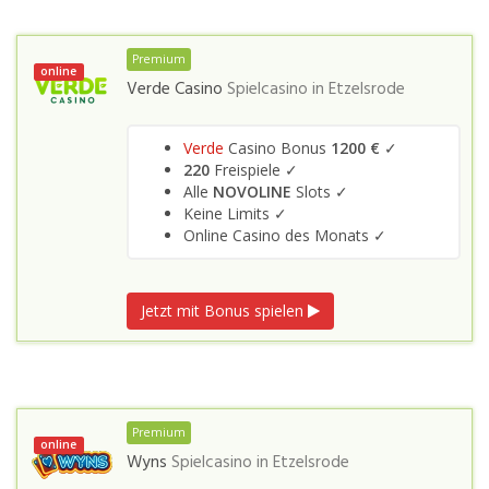
Premium
online
Verde Casino
Spielcasino in
Etzelsrode
Verde
Casino Bonus
1200 €
✓
220
Freispiele ✓
Alle
NOVOLINE
Slots ✓
Keine Limits ✓
Online Casino des Monats ✓
Jetzt mit Bonus spielen
Premium
online
Wyns
Spielcasino in
Etzelsrode