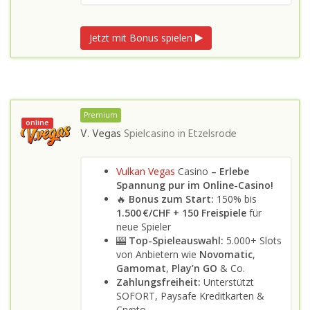
Jetzt mit Bonus spielen
Premium
online
V. Vegas
Spielcasino in
Etzelsrode
Vulkan Vegas
Casino
– Erlebe
Spannung pur im Online-Casino!
🔥
Bonus zum Start:
150% bis
1.500 €/CHF + 150 Freispiele
für
neue Spieler
🎰
Top-Spieleauswahl:
5.000+ Slots
von Anbietern wie
Novomatic
,
Gamomat
,
Play’n GO
& Co.
Zahlungsfreiheit:
Unterstützt
SOFORT, Paysafe Kreditkarten &
Crypto