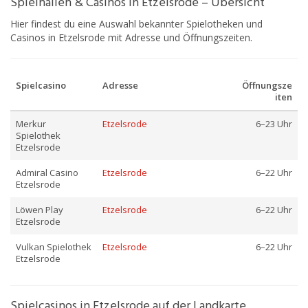
Spielhallen & Casinos in Etzelsrode – Übersicht
Hier findest du eine Auswahl bekannter Spielotheken und
Casinos in Etzelsrode mit Adresse und Öffnungszeiten.
Spielcasino
Adresse
Öffnungsze
iten
Merkur
Etzelsrode
6–23 Uhr
Spielothek
Etzelsrode
Admiral Casino
Etzelsrode
6–22 Uhr
Etzelsrode
Löwen Play
Etzelsrode
6–22 Uhr
Etzelsrode
Vulkan Spielothek
Etzelsrode
6–22 Uhr
Etzelsrode
Spielcasinos in Etzelsrode auf der Landkarte