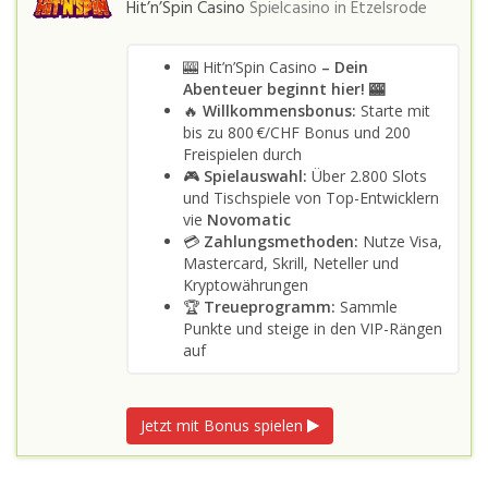
Hit’n’Spin Casino
Spielcasino in
Etzelsrode
🎰 Hit’n’Spin Casino
– Dein
Abenteuer beginnt hier! 🎰
🔥
Willkommensbonus:
Starte mit
bis zu 800 €/CHF Bonus und 200
Freispielen durch
🎮
Spielauswahl:
Über 2.800 Slots
und Tischspiele von Top-Entwicklern
vie
Novomatic
💳
Zahlungsmethoden:
Nutze Visa,
Mastercard, Skrill, Neteller und
Kryptowährungen
🏆
Treueprogramm:
Sammle
Punkte und steige in den VIP-Rängen
auf
Jetzt mit Bonus spielen