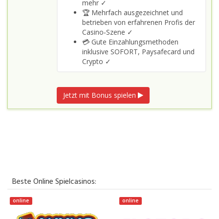
mehr ✓
🏆 Mehrfach ausgezeichnet und
betrieben von erfahrenen Profis der
Casino‑Szene ✓
💳 Gute Einzahlungsmethoden
inklusive SOFORT, Paysafecard und
Crypto ✓
Jetzt mit Bonus spielen
Beste Online Spielcasinos:
online
online