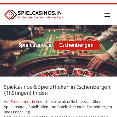
Skip
to
main
Toggl
content
navig
Spielcasinos in
Eschenbergen
Spielcasinos & Spielotheken in Eschenbergen
(Thüringen) finden
Auf
Spielcasinos.in
findest du eine aktuelle Übersicht über
Spielkasinos,
Spielhallen und Spielotheken in Eschenbergen
und Umgebung.