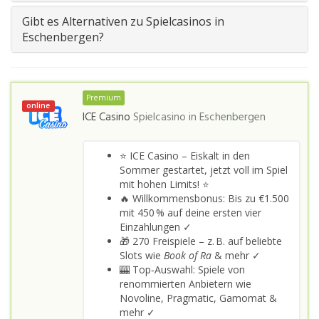
Gibt es Alternativen zu Spielcasinos in
Eschenbergen?
Premium
online
ICE Casino
Spielcasino in
Eschenbergen
⭐ ICE Casino – Eiskalt in den
Sommer gestartet, jetzt voll im Spiel
mit hohen Limits! ⭐
🔥 Willkommensbonus: Bis zu €1.500
mit 450 % auf deine ersten vier
Einzahlungen ✓
🎁 270 Freispiele – z. B. auf beliebte
Slots wie
Book of Ra
& mehr ✓
🎰 Top‑Auswahl: Spiele von
renommierten Anbietern wie
Novoline, Pragmatic, Gamomat &
mehr ✓