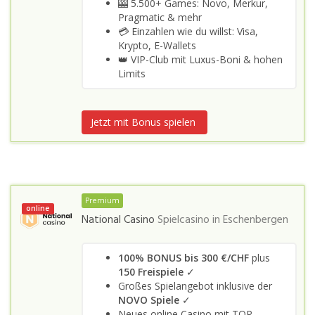
🎰 5.500+ Games: Novo, Merkur,
Pragmatic & mehr
💳 Einzahlen wie du willst: Visa,
Krypto, E-Wallets
👑 VIP-Club mit Luxus-Boni & hohen
Limits
Jetzt mit Bonus spielen
Premium
online
National Casino
Spielcasino in
Eschenbergen
100% BONUS bis 300 €/CHF
plus
150 Freispiele
✓
Großes Spielangebot inklusive der
NOVO Spiele
✓
Neues online Casino mit TOP