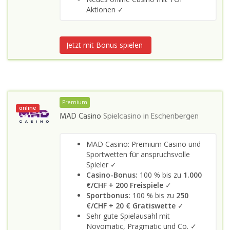
Aktionen ✓
Jetzt mit Bonus spielen
Premium
online
MAD Casino
Spielcasino in
Eschenbergen
MAD Casino: Premium Casino und
Sportwetten für anspruchsvolle
Spieler ✓
Casino-Bonus:
100 % bis zu
1.000
€/CHF + 200 Freispiele
✓
Sportbonus:
100 % bis zu
250
€/CHF + 20 € Gratiswette
✓
Sehr gute Spielausahl mit
Novomatic, Pragmatic und Co. ✓