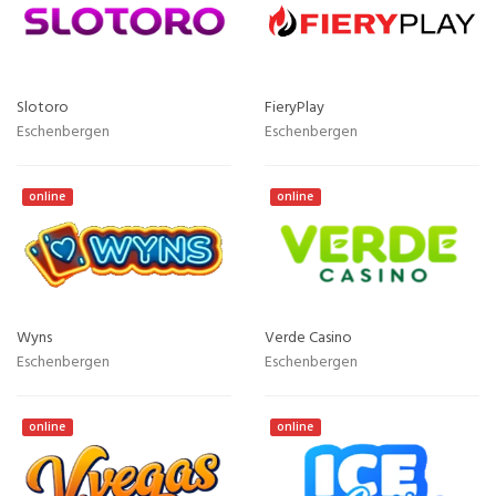
Slotoro
FieryPlay
Eschenbergen
Eschenbergen
online
online
Wyns
Verde Casino
Eschenbergen
Eschenbergen
online
online