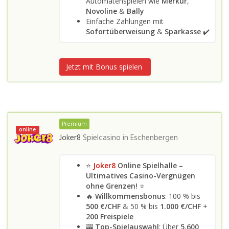
Automatenspielen wie
Merkur
,
Novoline
&
Bally
Einfache Zahlungen mit
Sofortüberweisung
&
Sparkasse
✔️
Jetzt mit Bonus spielen
Premium
online
Joker8
Spielcasino in
Eschenbergen
⭐
Joker8
Online Spielhalle –
Ultimatives Casino-Vergnügen
ohne Grenzen!
⭐
🔥
Willkommensbonus
: 100 % bis
500 €/CHF
& 50 % bis
1.000 €/CHF
+
200 Freispiele
🎰
Top-Spielauswahl
: Über
5.600