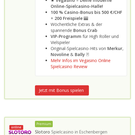
★
Vegasino – Deine moderne
Online-Spielcasino-Halle!
100 % Casino-Bonus bis 500 €/CHF
+
200 Freispiele
🎰
Wöchentliche Extras & der
spannende
Bonus Crab
VIP-Programm
für High Roller und
Vielspieler
Original-Spielcasino-Hits von
Merkur
,
Novoline
&
Bally
🃏
Mehr Infos im Vegasino Online
Spielcasino Review
Jetzt mit Bonus spielen
Premium
online
Slotoro
Spielcasino in
Eschenbergen