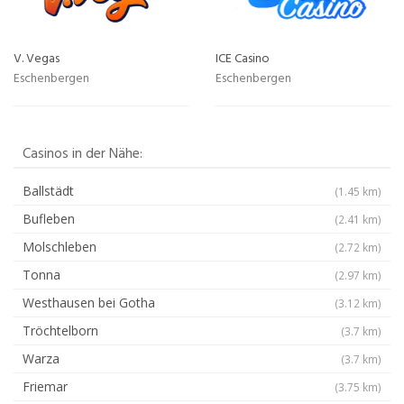
V. Vegas
ICE Casino
Eschenbergen
Eschenbergen
Casinos in der Nähe:
Ballstädt
(1.45 km)
Bufleben
(2.41 km)
Molschleben
(2.72 km)
Tonna
(2.97 km)
Westhausen bei Gotha
(3.12 km)
Tröchtelborn
(3.7 km)
Warza
(3.7 km)
Friemar
(3.75 km)