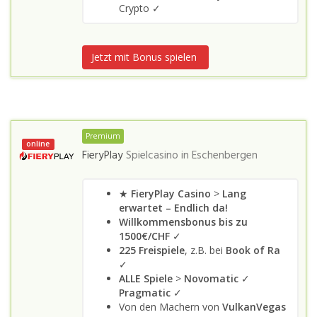
Crypto ✓
Jetzt mit Bonus spielen
Premium
online
FieryPlay
Spielcasino in
Eschenbergen
★
FieryPlay Casino
>
Lang
erwartet – Endlich da!
Willkommensbonus bis zu
1500€/CHF
✓
225 Freispiele
, z.B. bei
Book of Ra
✓
ALLE Spiele
>
Novomatic
✓
Pragmatic
✓
Von den Machern von
VulkanVegas