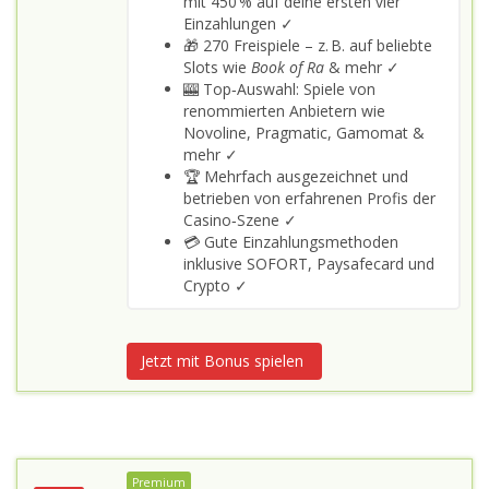
mit 450 % auf deine ersten vier
Einzahlungen ✓
🎁 270 Freispiele – z. B. auf beliebte
Slots wie
Book of Ra
& mehr ✓
🎰 Top‑Auswahl: Spiele von
renommierten Anbietern wie
Novoline, Pragmatic, Gamomat &
mehr ✓
🏆 Mehrfach ausgezeichnet und
betrieben von erfahrenen Profis der
Casino‑Szene ✓
💳 Gute Einzahlungsmethoden
inklusive SOFORT, Paysafecard und
Crypto ✓
Jetzt mit Bonus spielen
Premium