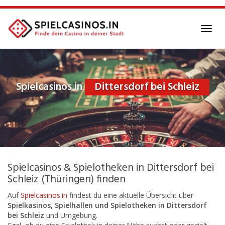
Skip
to
main
Toggl
content
navig
Spielcasinos in
Dittersdorf bei Schleiz
Spielcasinos & Spielotheken in Dittersdorf bei
Schleiz (Thüringen) finden
Auf
Spielcasinos.in
findest du eine aktuelle Übersicht über
Spielkasinos,
Spielhallen und Spielotheken in Dittersdorf
bei Schleiz
und Umgebung.