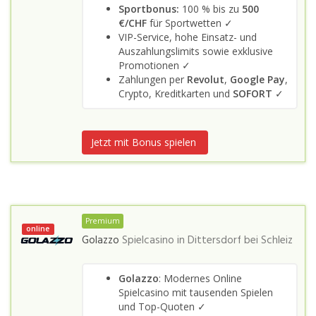
Sportbonus:
100 % bis zu
500
€/CHF
für Sportwetten ✓
VIP-Service, hohe Einsatz- und
Auszahlungslimits sowie exklusive
Promotionen ✓
Zahlungen per
Revolut
,
Google Pay
,
Crypto, Kreditkarten und
SOFORT
✓
Jetzt mit Bonus spielen
Premium
online
Golazzo
Spielcasino in
Dittersdorf bei Schleiz
Golazzo
: Modernes Online
Spielcasino mit tausenden Spielen
und Top-Quoten ✓