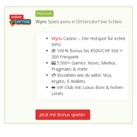
Premium
online
Wyns
Spielcasino in
Dittersdorf bei Schleiz
Wyns
Casino – Der Hotspot für echte
VIPs!
🎁 100 % Bonus bis €500/CHF 500 +
200 Freispiele
🎰 5.500+ Games: Novo, Merkur,
Pragmatic & mehr
💳 Einzahlen wie du willst: Visa,
Krypto, E-Wallets
👑 VIP-Club mit Luxus-Boni & hohen
Limits
Jetzt mit Bonus spielen