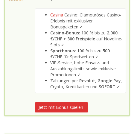
Casina
Casino: Glamouröses Casino-
Erlebnis mit exklusiven
Bonuspaketen ✓
Casino-Bonus:
100 % bis zu
2.000
€/CHF + 300 Freispiele
auf Novoline-
Slots ✓
Sportbonus:
100 % bis zu
500
€/CHF
für Sportwetten ✓
VIP-Service, hohe Einsatz- und
Auszahlungslimits sowie exklusive
Promotionen ✓
Zahlungen per
Revolut
,
Google Pay
,
Crypto, Kreditkarten und
SOFORT
✓
Jetzt mit Bonus spielen