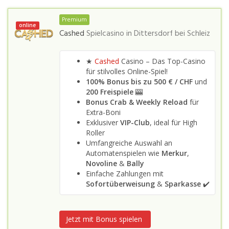
Premium
online
Cashed
Spielcasino in
Dittersdorf bei Schleiz
★
Cashed
Casino – Das Top-Casino
für stilvolles Online-Spiel!
100% Bonus bis zu 500 €
/ CHF
und
200 Freispiele
🎰
Bonus Crab & Weekly Reload
für
Extra-Boni
Exklusiver
VIP-Club
, ideal für High
Roller
Umfangreiche Auswahl an
Automatenspielen wie
Merkur
,
Novoline
&
Bally
Einfache Zahlungen mit
Sofortüberweisung
&
Sparkasse
✔️
Jetzt mit Bonus spielen