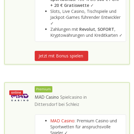
+ 20 € Gratiswette
✓
Slots, Live Casino, Tischspiele und
Jackpot-Games führender Entwickler
✓
Zahlungen mit
Revolut
,
SOFORT
,
Kryptowährungen und Kreditkarten ✓
Jetzt mit Bonus spielen
Premium
online
MAD Casino
Spielcasino in
Dittersdorf bei Schleiz
MAD Casino
: Premium Casino und
Sportwetten für anspruchsvolle
Spieler ✓