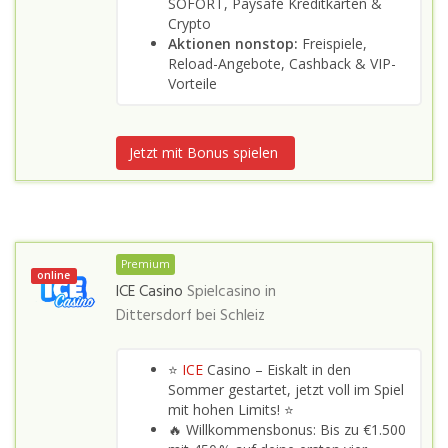
SOFORT, Paysafe Kreditkarten &
Crypto
Aktionen nonstop:
Freispiele,
Reload-Angebote, Cashback & VIP-
Vorteile
Jetzt mit Bonus spielen
Premium
online
ICE Casino
Spielcasino in
Dittersdorf bei Schleiz
⭐
ICE
Casino – Eiskalt in den
Sommer gestartet, jetzt voll im Spiel
mit hohen Limits! ⭐
🔥 Willkommensbonus: Bis zu €1.500