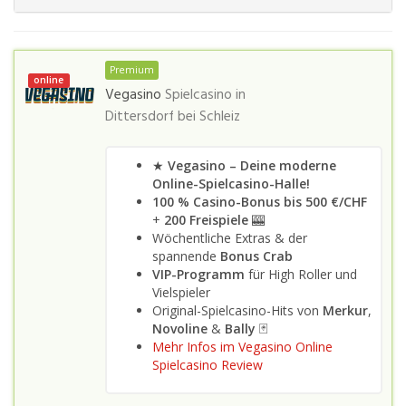
Premium
online
Vegasino
Spielcasino in
Dittersdorf bei Schleiz
★
Vegasino – Deine moderne
Online-Spielcasino-Halle!
100 % Casino-Bonus bis 500 €/CHF
+
200 Freispiele
🎰
Wöchentliche Extras & der
spannende
Bonus Crab
VIP-Programm
für High Roller und
Vielspieler
Original-Spielcasino-Hits von
Merkur
,
Novoline
&
Bally
🃏
Mehr Infos im Vegasino Online
Spielcasino Review