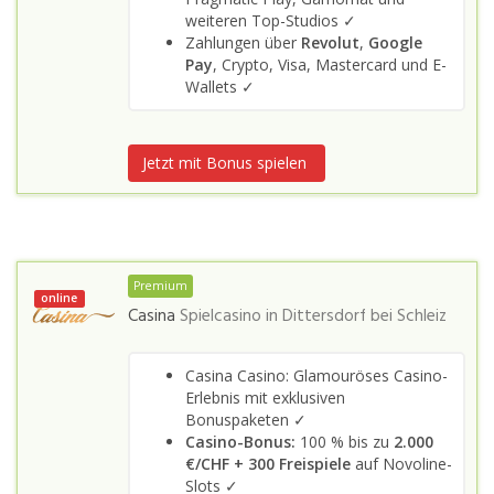
weiteren Top-Studios ✓
Zahlungen über
Revolut
,
Google
Pay
, Crypto, Visa, Mastercard und E-
Wallets ✓
Jetzt mit Bonus spielen
Premium
online
Casina
Spielcasino in
Dittersdorf bei Schleiz
Casina Casino: Glamouröses Casino-
Erlebnis mit exklusiven
Bonuspaketen ✓
Casino-Bonus:
100 % bis zu
2.000
€/CHF + 300 Freispiele
auf Novoline-
Slots ✓