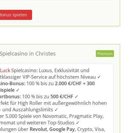
 Bonus spielen
Spielcasino in
Christes
Premium
PLuck
Spielcasino: Luxus, Exklusivität und
tklassiger VIP-Service auf höchstem Niveau ✓
sino-Bonus:
100 % bis zu
2.000 €/CHF + 300
ispiele
✓
ortbonus:
100 % bis zu
500 €/CHF
✓
fekt für High Roller mit außergewöhnlich hohen
- und Auszahlungslimits ✓
r 5.000 Spiele von Novomatic, Pragmatic Play,
momat und weiteren Top-Studios ✓
hlungen über
Revolut
,
Google Pay
, Crypto, Visa,