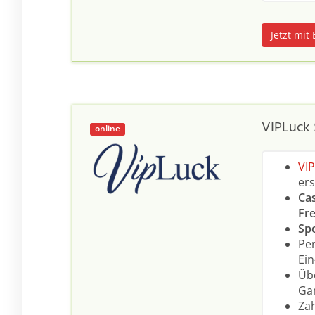
Jetzt mit
VIPLuck
online
VI
ers
Ca
Fre
Sp
Per
Ein
Übe
Ga
Za