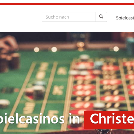
Spielcas
pielcasinos in
Christ