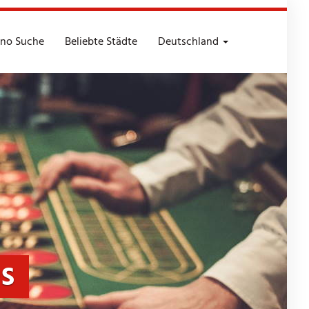
ino Suche
Beliebte Städte
Deutschland
es