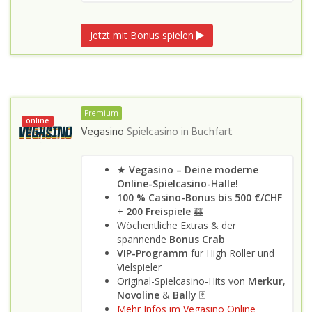
Jetzt mit Bonus spielen
Premium
online
Vegasino
Spielcasino in
Buchfart
★
Vegasino – Deine moderne
Online-Spielcasino-Halle!
100 % Casino-Bonus bis 500 €/CHF
+
200 Freispiele
🎰
Wöchentliche Extras & der
spannende
Bonus Crab
VIP-Programm
für High Roller und
Vielspieler
Original-Spielcasino-Hits von
Merkur
,
Novoline
&
Bally
🃏
Mehr Infos im Vegasino Online