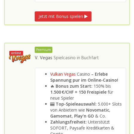
Jetzt mit Bonus spielen
Premium
online
V. Vegas
Spielcasino in
Buchfart
Vulkan Vegas
Casino
– Erlebe
Spannung pur im Online-Casino!
🔥
Bonus zum Start:
150% bis
1.500 €/CHF + 150 Freispiele
für
neue Spieler
🎰
Top-Spieleauswahl:
5.000+ Slots
von Anbietern wie
Novomatic
,
Gamomat
,
Play’n GO
& Co.
Zahlungsfreiheit:
Unterstützt
SOFORT, Paysafe Kreditkarten &
Crypto