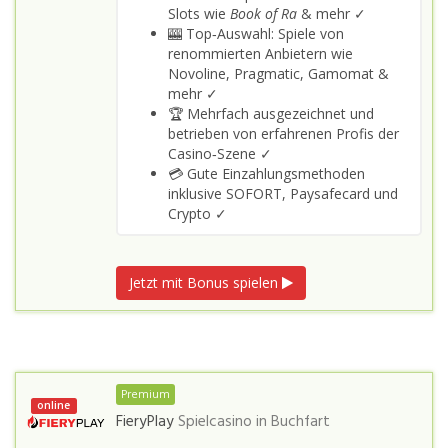
Slots wie
Book of Ra
& mehr ✓
🎰 Top‑Auswahl: Spiele von
renommierten Anbietern wie
Novoline, Pragmatic, Gamomat &
mehr ✓
🏆 Mehrfach ausgezeichnet und
betrieben von erfahrenen Profis der
Casino‑Szene ✓
💳 Gute Einzahlungsmethoden
inklusive SOFORT, Paysafecard und
Crypto ✓
Jetzt mit Bonus spielen
Premium
online
FieryPlay
Spielcasino in
Buchfart