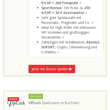
€/CHF + 200 Freispiele
✓
Sportbonus:
100 % bis zu
250
€/CHF + 20 € Gratiswette
✓
Sehr gute Spielausahl mit
Novomatic, Pragmatic und Co. ✓
Ideal für High Roller mit exklusiven
VIP-Vorteilen und großzügigen
Einsatzlimits ✓
Zahlungen mit Kreditkarten,
Revolut
,
SOFORT
, Crypto, Überweisung und
E-Wallets ✓
Jetzt mit Bonus spielen
Premium
online
VIPLuck
Spielcasino in
Buchfart