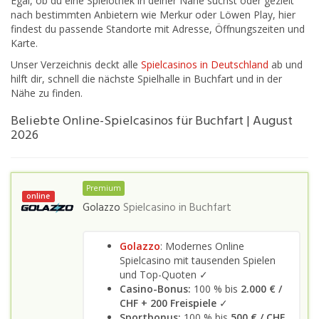
Egal, ob du eine Spielothek in deiner Nähe suchst oder gezielt
nach bestimmten Anbietern wie Merkur oder Löwen Play, hier
findest du passende Standorte mit Adresse, Öffnungszeiten und
Karte.
Unser Verzeichnis deckt alle
Spielcasinos in Deutschland
ab und
hilft dir, schnell die nächste Spielhalle in Buchfart und in der
Nähe zu finden.
Beliebte Online-Spielcasinos für Buchfart | August
2026
Premium
online
Golazzo
Spielcasino in
Buchfart
Golazzo
: Modernes Online
Spielcasino mit tausenden Spielen
und Top-Quoten ✓
Casino-Bonus:
100 % bis
2.000 € /
CHF + 200 Freispiele
✓
Sportbonus:
100 % bis
500 € / CHF