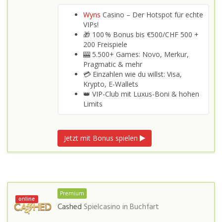
Wyns
Casino – Der Hotspot für echte
VIPs!
🎁 100 % Bonus bis €500/CHF 500 +
200 Freispiele
🎰 5.500+ Games: Novo, Merkur,
Pragmatic & mehr
💳 Einzahlen wie du willst: Visa,
Krypto, E-Wallets
👑 VIP-Club mit Luxus-Boni & hohen
Limits
Jetzt mit Bonus spielen
Premium
online
Cashed
Spielcasino in
Buchfart