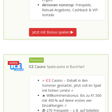
Aktionen nonstop:
Freispiele,
Reload-Angebote, Cashback & VIP-
Vorteile
Jetzt mit Bonus spielen
Premium
online
ICE Casino
Spielcasino in
Buchfart
⭐
ICE
Casino – Eiskalt in den
Sommer gestartet, jetzt voll im Spiel
mit hohen Limits! ⭐
🔥 Willkommensbonus: Bis zu €1.500
mit 450 % auf deine ersten vier
Einzahlungen ✓
🎁 270 Freispiele – z. B. auf beliebte