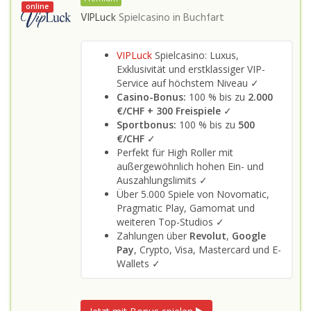
online
VIPLuck
Spielcasino in
Buchfart
VIPLuck
Spielcasino: Luxus,
Exklusivität und erstklassiger VIP-
Service auf höchstem Niveau ✓
Casino-Bonus:
100 % bis zu
2.000
€/CHF + 300 Freispiele
✓
Sportbonus:
100 % bis zu
500
€/CHF
✓
Perfekt für High Roller mit
außergewöhnlich hohen Ein- und
Auszahlungslimits ✓
Über 5.000 Spiele von Novomatic,
Pragmatic Play, Gamomat und
weiteren Top-Studios ✓
Zahlungen über
Revolut
,
Google
Pay
, Crypto, Visa, Mastercard und E-
Wallets ✓