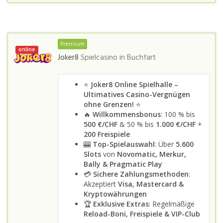
Premium
online
Joker8
Spielcasino in
Buchfart
⭐
Joker8 Online Spielhalle –
Ultimatives Casino-Vergnügen
ohne Grenzen!
⭐
🔥
Willkommensbonus
: 100 % bis
500 €/CHF
& 50 % bis
1.000 €/CHF
+
200 Freispiele
🎰
Top-Spielauswahl
: Über
5.600
Slots
von
Novomatic, Merkur,
Bally & Pragmatic Play
💳
Sichere Zahlungsmethoden
:
Akzeptiert
Visa, Mastercard &
Kryptowährungen
🏆
Exklusive Extras
: Regelmäßige
Reload-Boni, Freispiele & VIP-Club