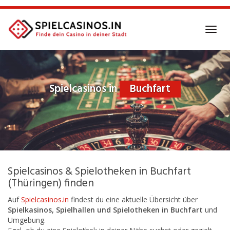
Skip
to
main
Toggl
content
navig
Spielcasinos in
Buchfart
Spielcasinos & Spielotheken in Buchfart
(Thüringen) finden
Auf
Spielcasinos.in
findest du eine aktuelle Übersicht über
Spielkasinos,
Spielhallen und Spielotheken in Buchfart
und
Umgebung.