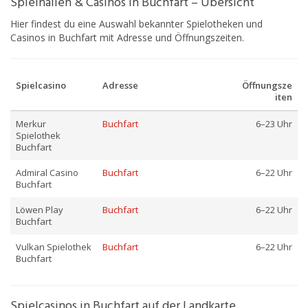
Spielhallen & Casinos in Buchfart – Übersicht
Hier findest du eine Auswahl bekannter Spielotheken und
Casinos in Buchfart mit Adresse und Öffnungszeiten.
Spielcasino
Adresse
Öffnungsze
iten
Merkur
Buchfart
6–23 Uhr
Spielothek
Buchfart
Admiral Casino
Buchfart
6–22 Uhr
Buchfart
Löwen Play
Buchfart
6–22 Uhr
Buchfart
Vulkan Spielothek
Buchfart
6–22 Uhr
Buchfart
Spielcasinos in Buchfart auf der Landkarte