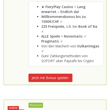
★
FieryPlay Casino
>
Lang
erwartet – Endlich da!
Willkommensbonus bis zu
1500€/CHF
✓
225 Freispiele
, z.B. bei
Book of Ra
✓
ALLE Spiele
>
Novomatic
✓
Pragmatic
✓
Von den Machern von
VulkanVegas
✓
Gute Zahlungsmethoden von
SOFORT über Paysafe bis Crypto
Jetzt mit Bonus spielen
Premium
online