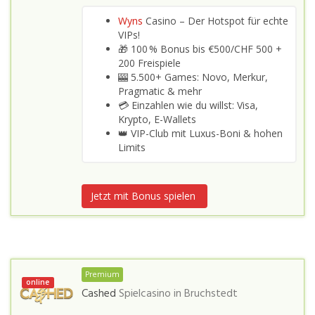
Wyns
Casino – Der Hotspot für echte
VIPs!
🎁 100 % Bonus bis €500/CHF 500 +
200 Freispiele
🎰 5.500+ Games: Novo, Merkur,
Pragmatic & mehr
💳 Einzahlen wie du willst: Visa,
Krypto, E-Wallets
👑 VIP-Club mit Luxus-Boni & hohen
Limits
Jetzt mit Bonus spielen
Premium
online
Cashed
Spielcasino in
Bruchstedt