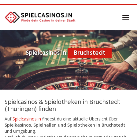
Skip
to
main
Toggl
content
navig
Spielcasinos in
Bruchstedt
Spielcasinos & Spielotheken in Bruchstedt
(Thüringen) finden
Auf
Spielcasinos.in
findest du eine aktuelle Übersicht über
Spielkasinos,
Spielhallen und Spielotheken in Bruchstedt
und Umgebung.