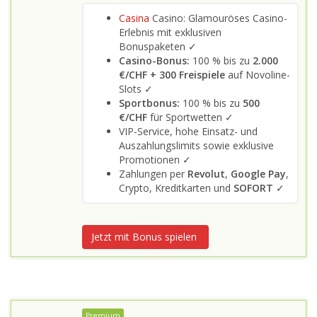
Casina
Casino: Glamouröses Casino-
Erlebnis mit exklusiven
Bonuspaketen ✓
Casino-Bonus:
100 % bis zu
2.000
€/CHF + 300 Freispiele
auf Novoline-
Slots ✓
Sportbonus:
100 % bis zu
500
€/CHF
für Sportwetten ✓
VIP-Service, hohe Einsatz- und
Auszahlungslimits sowie exklusive
Promotionen ✓
Zahlungen per
Revolut
,
Google Pay
,
Crypto, Kreditkarten und
SOFORT
✓
Jetzt mit Bonus spielen
Premium