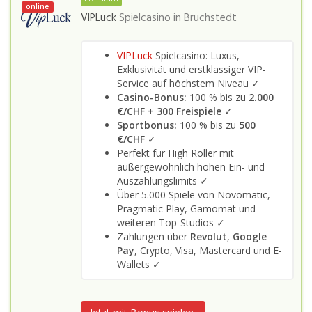
online
VIPLuck
Spielcasino in
Bruchstedt
VIPLuck
Spielcasino: Luxus,
Exklusivität und erstklassiger VIP-
Service auf höchstem Niveau ✓
Casino-Bonus:
100 % bis zu
2.000
€/CHF + 300 Freispiele
✓
Sportbonus:
100 % bis zu
500
€/CHF
✓
Perfekt für High Roller mit
außergewöhnlich hohen Ein- und
Auszahlungslimits ✓
Über 5.000 Spiele von Novomatic,
Pragmatic Play, Gamomat und
weiteren Top-Studios ✓
Zahlungen über
Revolut
,
Google
Pay
, Crypto, Visa, Mastercard und E-
Wallets ✓