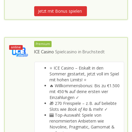
Jetzt mit Bonus spielen
Premium
online
ICE Casino
Spielcasino in
Bruchstedt
⭐ ICE Casino – Eiskalt in den
Sommer gestartet, jetzt voll im Spiel
mit hohen Limits! ⭐
🔥 Willkommensbonus: Bis zu €1.500
mit 450 % auf deine ersten vier
Einzahlungen ✓
🎁 270 Freispiele – z. B. auf beliebte
Slots wie
Book of Ra
& mehr ✓
🎰 Top‑Auswahl: Spiele von
renommierten Anbietern wie
Novoline, Pragmatic, Gamomat &