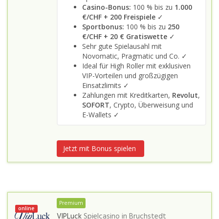
Casino-Bonus:
100 % bis zu
1.000
€/CHF + 200 Freispiele
✓
Sportbonus:
100 % bis zu
250
€/CHF + 20 € Gratiswette
✓
Sehr gute Spielausahl mit
Novomatic, Pragmatic und Co. ✓
Ideal für High Roller mit exklusiven
VIP-Vorteilen und großzügigen
Einsatzlimits ✓
Zahlungen mit Kreditkarten,
Revolut
,
SOFORT
, Crypto, Überweisung und
E-Wallets ✓
Jetzt mit Bonus spielen
Premium
online
VIPLuck
Spielcasino in
Bruchstedt