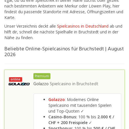
Egal, ob du eine Spielothek in deiner Nähe suchst oder gezielt
nach bestimmten Anbietern wie Merkur oder Löwen Play, hier
findest du passende Standorte mit Adresse, Öffnungszeiten und
Karte.
Unser Verzeichnis deckt alle
Spielcasinos in Deutschland
ab und
hilft dir, schnell die nächste Spielhalle in Bruchstedt und in der
Nähe zu finden.
Beliebte Online-Spielcasinos für Bruchstedt | August
2026
Premium
online
Golazzo
Spielcasino in
Bruchstedt
Golazzo
: Modernes Online
Spielcasino mit tausenden Spielen
und Top-Quoten ✓
Casino-Bonus:
100 % bis
2.000 € /
CHF + 200 Freispiele
✓
Sportbonus:
100 % bis
500 € / CHF