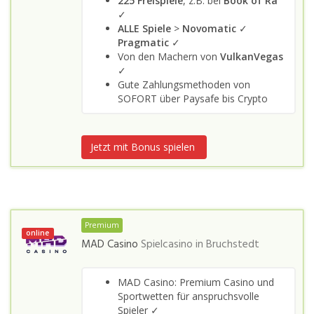
225 Freispiele
, z.B. bei
Book of Ra
✓
ALLE Spiele
>
Novomatic
✓
Pragmatic
✓
Von den Machern von
VulkanVegas
✓
Gute Zahlungsmethoden von
SOFORT über Paysafe bis Crypto
Jetzt mit Bonus spielen
Premium
online
MAD Casino
Spielcasino in
Bruchstedt
MAD Casino: Premium Casino und
Sportwetten für anspruchsvolle
Spieler ✓