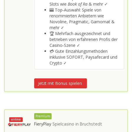
Slots wie
Book of Ra
& mehr ✓
🎰 Top‑Auswahl: Spiele von
renommierten Anbietern wie
Novoline, Pragmatic, Gamomat &
mehr ✓
🏆 Mehrfach ausgezeichnet und
betrieben von erfahrenen Profis der
Casino‑Szene ✓
💳 Gute Einzahlungsmethoden
inklusive SOFORT, Paysafecard und
Crypto ✓
Jetzt mit Bonus spielen
Premium
online
FieryPlay
Spielcasino in
Bruchstedt