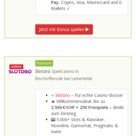
Pay
, Crypto, Visa, Mastercard und E-
Wallets ✓
Jetzt mit Bonus spielen
Premium
online
Slotoro
Spielcasino in
Bischofferode bei Leinefelde
⭐
Slotoro
– Für echte Casino-Bosse!
🔥 Willkommensdeal: Bis zu
2.500 €/CHF + 250 Freispiele –
direkt
zum Einstieg
🎰 5.000+ Slots & Klassiker:
Novoline, Gamomat, Pragmatic &
mehr