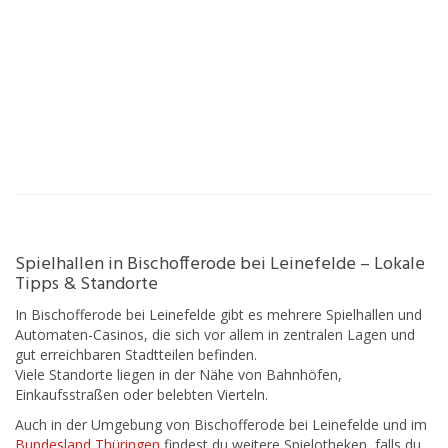
Spielhallen in Bischofferode bei Leinefelde – Lokale
Tipps & Standorte
In Bischofferode bei Leinefelde gibt es mehrere Spielhallen und
Automaten-Casinos, die sich vor allem in zentralen Lagen und
gut erreichbaren Stadtteilen befinden.
Viele Standorte liegen in der Nähe von Bahnhöfen,
Einkaufsstraßen oder belebten Vierteln.
Auch in der Umgebung von Bischofferode bei Leinefelde und im
Bundesland Thüringen
findest du weitere Spielotheken, falls du