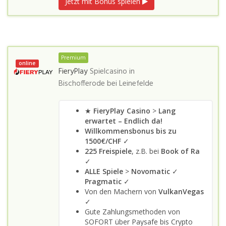
Jetzt mit Bonus spielen
Premium
online
FieryPlay
Spielcasino in
Bischofferode bei Leinefelde
★
FieryPlay Casino
>
Lang
erwartet – Endlich da!
Willkommensbonus bis zu
1500€/CHF
✓
225 Freispiele
, z.B. bei
Book of Ra
✓
ALLE Spiele
>
Novomatic
✓
Pragmatic
✓
Von den Machern von
VulkanVegas
✓
Gute Zahlungsmethoden von
SOFORT über Paysafe bis Crypto