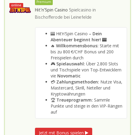
Premium
online
Hit’n’Spin Casino
Spielcasino in
Bischofferode bei Leinefelde
🎰 Hit’n’Spin Casino
– Dein
Abenteuer beginnt hier! 🎰
🔥
Willkommensbonus:
Starte mit
bis zu 800 €/CHF Bonus und 200
Freispielen durch
🎮
Spielauswahl:
Über 2.800 Slots
und Tischspiele von Top-Entwicklern
vie
Novomatic
💳
Zahlungsmethoden:
Nutze Visa,
Mastercard, Skrill, Neteller und
Kryptowährungen
🏆
Treueprogramm:
Sammle
Punkte und steige in den VIP-Rängen
auf
Jetzt mit Bonus spielen