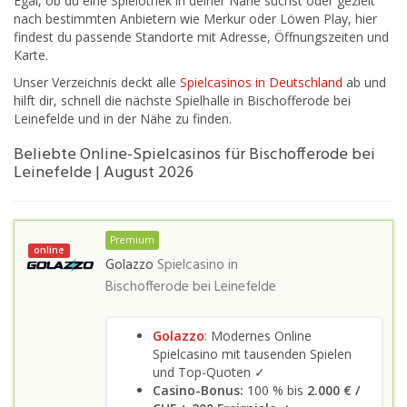
Egal, ob du eine Spielothek in deiner Nähe suchst oder gezielt
nach bestimmten Anbietern wie Merkur oder Löwen Play, hier
findest du passende Standorte mit Adresse, Öffnungszeiten und
Karte.
Unser Verzeichnis deckt alle
Spielcasinos in Deutschland
ab und
hilft dir, schnell die nächste Spielhalle in Bischofferode bei
Leinefelde und in der Nähe zu finden.
Beliebte Online-Spielcasinos für Bischofferode bei
Leinefelde | August 2026
Premium
online
Golazzo
Spielcasino in
Bischofferode bei Leinefelde
Golazzo
: Modernes Online
Spielcasino mit tausenden Spielen
und Top-Quoten ✓
Casino-Bonus:
100 % bis
2.000 € /