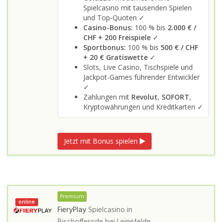
Spielcasino mit tausenden Spielen
und Top-Quoten ✓
Casino-Bonus:
100 % bis
2.000 € /
CHF + 200 Freispiele
✓
Sportbonus:
100 % bis
500 € / CHF
+ 20 € Gratiswette
✓
Slots, Live Casino, Tischspiele und
Jackpot-Games führender Entwickler
✓
Zahlungen mit
Revolut
,
SOFORT
,
Kryptowährungen und Kreditkarten ✓
Jetzt mit Bonus spielen
Premium
online
FieryPlay
Spielcasino in