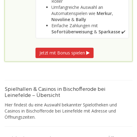
Roller
Umfangreiche Auswahl an
Automatenspielen wie
Merkur
,
Novoline
&
Bally
Einfache Zahlungen mit
Sofortüberweisung
&
Sparkasse
✔️
Jetzt mit Bonus spielen
Spielhallen & Casinos in Bischofferode bei
Leinefelde – Übersicht
Hier findest du eine Auswahl bekannter Spielotheken und
Casinos in Bischofferode bei Leinefelde mit Adresse und
Öffnungszeiten.