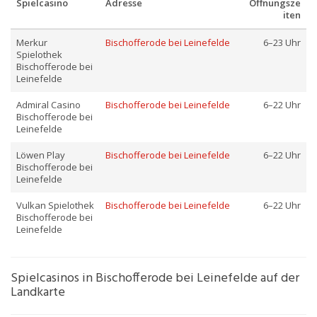
Spielcasino
Adresse
Öffnungsze
iten
Merkur
Bischofferode bei Leinefelde
6–23 Uhr
Spielothek
Bischofferode bei
Leinefelde
Admiral Casino
Bischofferode bei Leinefelde
6–22 Uhr
Bischofferode bei
Leinefelde
Löwen Play
Bischofferode bei Leinefelde
6–22 Uhr
Bischofferode bei
Leinefelde
Vulkan Spielothek
Bischofferode bei Leinefelde
6–22 Uhr
Bischofferode bei
Leinefelde
Spielcasinos in Bischofferode bei Leinefelde auf der
Landkarte