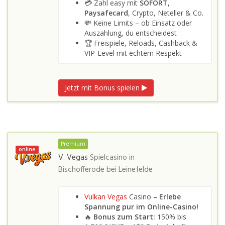
💳 Zahl easy mit
SOFORT
,
Paysafecard
, Crypto, Neteller & Co.
💸 Keine Limits – ob Einsatz oder
Auszahlung, du entscheidest
🏆 Freispiele, Reloads, Cashback &
VIP-Level mit echtem Respekt
Jetzt mit Bonus spielen
Premium
online
V. Vegas
Spielcasino in
Bischofferode bei Leinefelde
Vulkan Vegas
Casino
– Erlebe
Spannung pur im Online-Casino!
🔥
Bonus zum Start:
150% bis