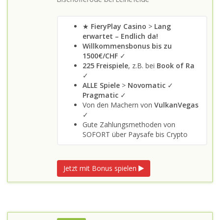
Bischofferode bei Leinefelde
★
FieryPlay Casino
>
Lang
erwartet – Endlich da!
Willkommensbonus bis zu
1500€/CHF
✓
225 Freispiele
, z.B. bei
Book of Ra
✓
ALLE Spiele
>
Novomatic
✓
Pragmatic
✓
Von den Machern von
VulkanVegas
✓
Gute Zahlungsmethoden von
SOFORT über Paysafe bis Crypto
Jetzt mit Bonus spielen