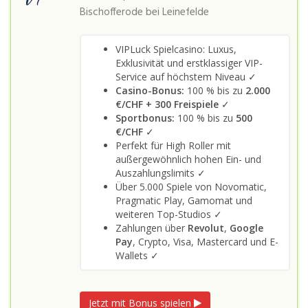
Bischofferode bei Leinefelde
VIPLuck Spielcasino: Luxus,
Exklusivität und erstklassiger VIP-
Service auf höchstem Niveau ✓
Casino-Bonus:
100 % bis zu
2.000
€/CHF + 300 Freispiele
✓
Sportbonus:
100 % bis zu
500
€/CHF
✓
Perfekt für High Roller mit
außergewöhnlich hohen Ein- und
Auszahlungslimits ✓
Über 5.000 Spiele von Novomatic,
Pragmatic Play, Gamomat und
weiteren Top-Studios ✓
Zahlungen über
Revolut
,
Google
Pay
, Crypto, Visa, Mastercard und E-
Wallets ✓
Jetzt mit Bonus spielen