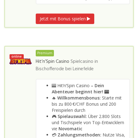
Jetzt mit Bonus spielen
Premium
online
Hit’n’Spin Casino
Spielcasino in
Bischofferode bei Leinefelde
🎰 Hit’n’Spin Casino
– Dein
Abenteuer beginnt hier! 🎰
🔥
Willkommensbonus:
Starte mit
bis zu 800 €/CHF Bonus und 200
Freispielen durch
🎮
Spielauswahl:
Über 2.800 Slots
und Tischspiele von Top-Entwicklern
vie
Novomatic
💳
Zahlungsmethoden:
Nutze Visa,