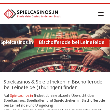
Skip
to
main
Toggl
content
navig
Spielcasinos in
Bischofferode bei Leinefelde
Spielcasinos & Spielotheken in Bischofferode
bei Leinefelde (Thüringen) finden
Auf
Spielcasinos.in
findest du eine aktuelle Übersicht über
Spielkasinos,
Spielhallen und Spielotheken in Bischofferode
bei Leinefelde
und Umgebung.