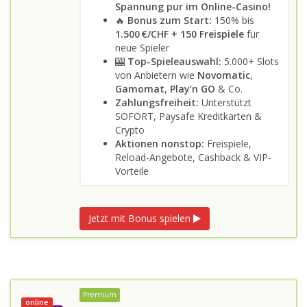
Spannung pur im Online-Casino!
🔥
Bonus zum Start:
150% bis
1.500 €/CHF + 150 Freispiele
für
neue Spieler
🎰
Top-Spieleauswahl:
5.000+ Slots
von Anbietern wie
Novomatic
,
Gamomat
,
Play’n GO
& Co.
Zahlungsfreiheit:
Unterstützt
SOFORT, Paysafe Kreditkarten &
Crypto
Aktionen nonstop:
Freispiele,
Reload-Angebote, Cashback & VIP-
Vorteile
Jetzt mit Bonus spielen
Premium
online