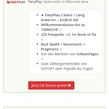
FieryPlay
Spielcasino in
Bibra bei Jena
★
FieryPlay Casino
>
Lang
erwartet – Endlich da!
Willkommensbonus bis zu
1500€/CHF
✓
225 Freispiele
, z.B. bei
Book of Ra
✓
ALLE Spiele
>
Novomatic
✓
Pragmatic
✓
Von den Machern von
VulkanVegas
✓
Gute Zahlungsmethoden von
SOFORT über Paysafe bis Crypto
Jetzt mit Bonus spielen