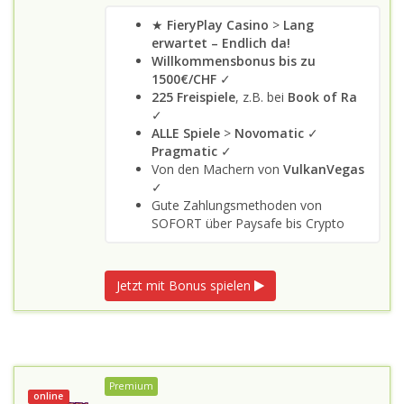
★
FieryPlay Casino
>
Lang
erwartet – Endlich da!
Willkommensbonus bis zu
1500€/CHF
✓
225 Freispiele
, z.B. bei
Book of Ra
✓
ALLE Spiele
>
Novomatic
✓
Pragmatic
✓
Von den Machern von
VulkanVegas
✓
Gute Zahlungsmethoden von
SOFORT über Paysafe bis Crypto
Jetzt mit Bonus spielen
Premium
online