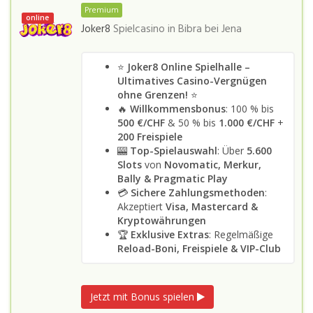
Premium
online
Joker8
Spielcasino in
Bibra bei Jena
⭐
Joker8 Online Spielhalle –
Ultimatives Casino-Vergnügen
ohne Grenzen!
⭐
🔥
Willkommensbonus
: 100 % bis
500 €/CHF
& 50 % bis
1.000 €/CHF
+
200 Freispiele
🎰
Top-Spielauswahl
: Über
5.600
Slots
von
Novomatic, Merkur,
Bally & Pragmatic Play
💳
Sichere Zahlungsmethoden
:
Akzeptiert
Visa, Mastercard &
Kryptowährungen
🏆
Exklusive Extras
: Regelmäßige
Reload-Boni, Freispiele & VIP-Club
Jetzt mit Bonus spielen