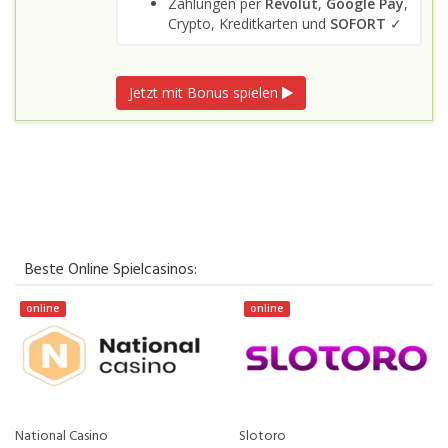
Zahlungen per
Revolut
,
Google Pay
,
Crypto, Kreditkarten und
SOFORT
✓
Jetzt mit Bonus spielen
Beste Online Spielcasinos:
online
online
National Casino
Slotoro