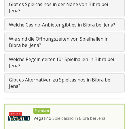
Gibt es Spielcasinos in der Nähe von Bibra bei
Jena?
Welche Casino-Anbieter gibt es in Bibra bei Jena?
Wie sind die Öffnungszeiten von Spielhallen in
Bibra bei Jena?
Welche Regeln gelten für Spielhallen in Bibra bei
Jena?
Gibt es Alternativen zu Spielcasinos in Bibra bei
Jena?
Premium
online
Vegasino
Spielcasino in
Bibra bei Jena