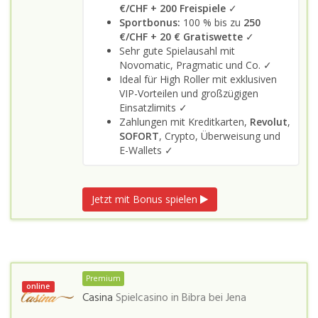
€/CHF + 200 Freispiele
✓
Sportbonus:
100 % bis zu
250
€/CHF + 20 € Gratiswette
✓
Sehr gute Spielausahl mit
Novomatic, Pragmatic und Co. ✓
Ideal für High Roller mit exklusiven
VIP-Vorteilen und großzügigen
Einsatzlimits ✓
Zahlungen mit Kreditkarten,
Revolut
,
SOFORT
, Crypto, Überweisung und
E-Wallets ✓
Jetzt mit Bonus spielen
Premium
online
Casina
Spielcasino in
Bibra bei Jena