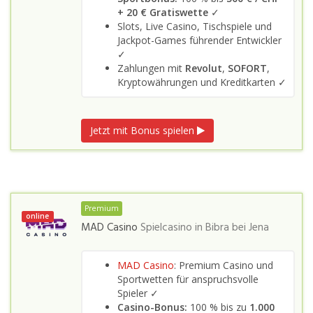
+ 20 € Gratiswette
✓
Slots, Live Casino, Tischspiele und
Jackpot-Games führender Entwickler
✓
Zahlungen mit
Revolut
,
SOFORT
,
Kryptowährungen und Kreditkarten ✓
Jetzt mit Bonus spielen
Premium
online
MAD Casino
Spielcasino in
Bibra bei Jena
MAD Casino
: Premium Casino und
Sportwetten für anspruchsvolle
Spieler ✓
Casino-Bonus:
100 % bis zu
1.000