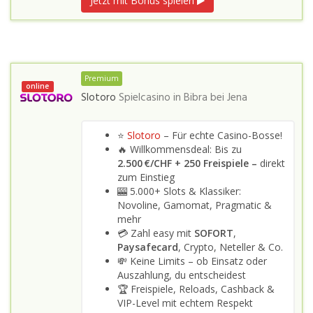
Jetzt mit Bonus spielen
Premium
online
Slotoro
Spielcasino in
Bibra bei Jena
⭐
Slotoro
– Für echte Casino-Bosse!
🔥 Willkommensdeal: Bis zu
2.500 €/CHF + 250 Freispiele –
direkt
zum Einstieg
🎰 5.000+ Slots & Klassiker:
Novoline, Gamomat, Pragmatic &
mehr
💳 Zahl easy mit
SOFORT
,
Paysafecard
, Crypto, Neteller & Co.
💸 Keine Limits – ob Einsatz oder
Auszahlung, du entscheidest
🏆 Freispiele, Reloads, Cashback &
VIP-Level mit echtem Respekt