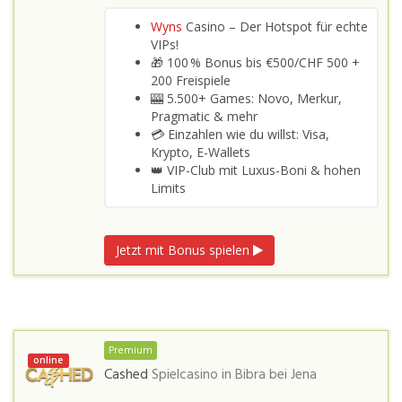
Wyns
Casino – Der Hotspot für echte
VIPs!
🎁 100 % Bonus bis €500/CHF 500 +
200 Freispiele
🎰 5.500+ Games: Novo, Merkur,
Pragmatic & mehr
💳 Einzahlen wie du willst: Visa,
Krypto, E-Wallets
👑 VIP-Club mit Luxus-Boni & hohen
Limits
Jetzt mit Bonus spielen
Premium
online
Cashed
Spielcasino in
Bibra bei Jena