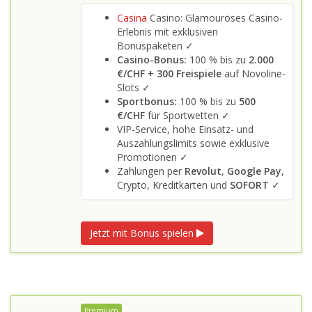
Casina
Casino: Glamouröses Casino-
Erlebnis mit exklusiven
Bonuspaketen ✓
Casino-Bonus:
100 % bis zu
2.000
€/CHF + 300 Freispiele
auf Novoline-
Slots ✓
Sportbonus:
100 % bis zu
500
€/CHF
für Sportwetten ✓
VIP-Service, hohe Einsatz- und
Auszahlungslimits sowie exklusive
Promotionen ✓
Zahlungen per
Revolut
,
Google Pay
,
Crypto, Kreditkarten und
SOFORT
✓
Jetzt mit Bonus spielen
Premium