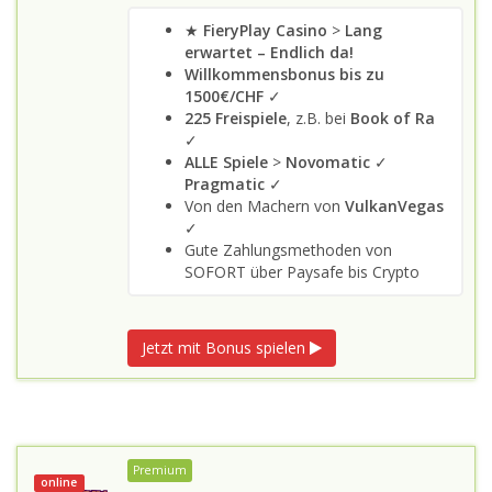
★
FieryPlay Casino
>
Lang
erwartet – Endlich da!
Willkommensbonus bis zu
1500€/CHF
✓
225 Freispiele
, z.B. bei
Book of Ra
✓
ALLE Spiele
>
Novomatic
✓
Pragmatic
✓
Von den Machern von
VulkanVegas
✓
Gute Zahlungsmethoden von
SOFORT über Paysafe bis Crypto
Jetzt mit Bonus spielen
Premium
online