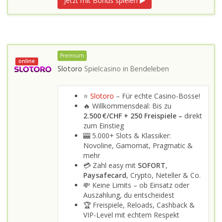
Jetzt mit Bonus spielen
Premium
online
Slotoro
Spielcasino in
Bendeleben
⭐
Slotoro
– Für echte Casino-Bosse!
🔥 Willkommensdeal: Bis zu
2.500 €/CHF + 250 Freispiele –
direkt
zum Einstieg
🎰 5.000+ Slots & Klassiker:
Novoline, Gamomat, Pragmatic &
mehr
💳 Zahl easy mit
SOFORT
,
Paysafecard
, Crypto, Neteller & Co.
💸 Keine Limits – ob Einsatz oder
Auszahlung, du entscheidest
🏆 Freispiele, Reloads, Cashback &
VIP-Level mit echtem Respekt