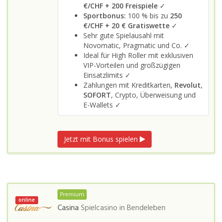
€/CHF + 200 Freispiele
✓
Sportbonus:
100 % bis zu
250
€/CHF + 20 € Gratiswette
✓
Sehr gute Spielausahl mit
Novomatic, Pragmatic und Co. ✓
Ideal für High Roller mit exklusiven
VIP-Vorteilen und großzügigen
Einsatzlimits ✓
Zahlungen mit Kreditkarten,
Revolut
,
SOFORT
, Crypto, Überweisung und
E-Wallets ✓
Jetzt mit Bonus spielen
Premium
online
Casina
Spielcasino in
Bendeleben