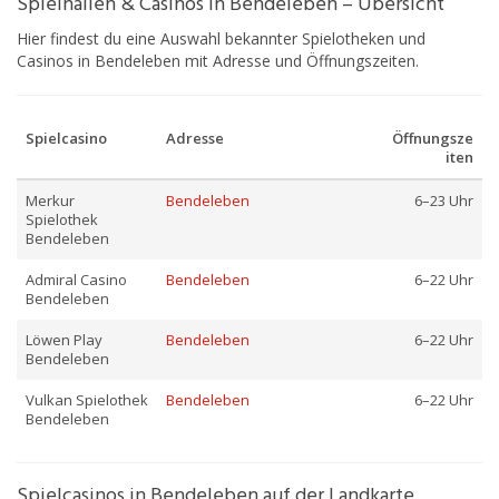
Spielhallen & Casinos in Bendeleben – Übersicht
Hier findest du eine Auswahl bekannter Spielotheken und
Casinos in Bendeleben mit Adresse und Öffnungszeiten.
Spielcasino
Adresse
Öffnungsze
iten
Merkur
Bendeleben
6–23 Uhr
Spielothek
Bendeleben
Admiral Casino
Bendeleben
6–22 Uhr
Bendeleben
Löwen Play
Bendeleben
6–22 Uhr
Bendeleben
Vulkan Spielothek
Bendeleben
6–22 Uhr
Bendeleben
Spielcasinos in Bendeleben auf der Landkarte