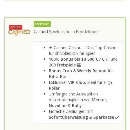
Premium
online
Cashed
Spielcasino in
Bendeleben
★ Cashed Casino – Das Top-Casino
für stilvolles Online-Spiel!
100% Bonus bis zu 500 €
/ CHF
und
200 Freispiele
🎰
Bonus Crab & Weekly Reload
für
Extra-Boni
Exklusiver
VIP-Club
, ideal für High
Roller
Umfangreiche Auswahl an
Automatenspielen wie
Merkur
,
Novoline
&
Bally
Einfache Zahlungen mit
Sofortüberweisung
&
Sparkasse
✔️