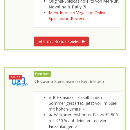
Original-Spielcasino-Hits von
Merkur
,
Novoline
&
Bally
🃏
Mehr Infos im Vegasino Online
Spielcasino Review
Jetzt mit Bonus spielen
Premium
online
ICE Casino
Spielcasino in
Bendeleben
⭐ ICE Casino – Eiskalt in den
Sommer gestartet, jetzt voll im Spiel
mit hohen Limits! ⭐
🔥 Willkommensbonus: Bis zu €1.500
mit 450 % auf deine ersten vier
Einzahlungen ✓