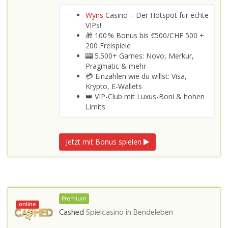
Wyns
Casino – Der Hotspot für echte
VIPs!
🎁 100 % Bonus bis €500/CHF 500 +
200 Freispiele
🎰 5.500+ Games: Novo, Merkur,
Pragmatic & mehr
💳 Einzahlen wie du willst: Visa,
Krypto, E-Wallets
👑 VIP-Club mit Luxus-Boni & hohen
Limits
Jetzt mit Bonus spielen
Premium
online
Cashed
Spielcasino in
Bendeleben