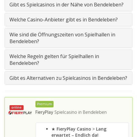
Gibt es Spielcasinos in der Nähe von Bendeleben?
Welche Casino-Anbieter gibt es in Bendeleben?
Wie sind die Öffnungszeiten von Spielhallen in
Bendeleben?
Welche Regeln gelten für Spielhallen in
Bendeleben?
Gibt es Alternativen zu Spielcasinos in Bendeleben?
Premium
online
FieryPlay
Spielcasino in
Bendeleben
★
FieryPlay Casino
>
Lang
erwartet – Endlich da!