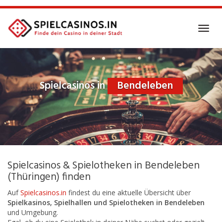
Skip
to
main
Toggl
content
navig
Spielcasinos in
Bendeleben
Spielcasinos & Spielotheken in Bendeleben
(Thüringen) finden
Auf
Spielcasinos.in
findest du eine aktuelle Übersicht über
Spielkasinos,
Spielhallen und Spielotheken in Bendeleben
und Umgebung.