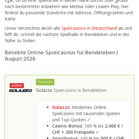
Egal, ob du eine Spielothek in deiner Nähe suchst oder gezielt
nach bestimmten Anbietern wie Merkur oder Löwen Play, hier
findest du passende Standorte mit Adresse, Öffnungszeiten und
Karte.
Unser Verzeichnis deckt alle
Spielcasinos in Deutschland
ab und
hilft dir, schnell die nächste Spielhalle in Bendeleben und in der
Nähe zu finden.
Beliebte Online-Spielcasinos für Bendeleben |
August 2026
Premium
online
Golazzo
Spielcasino in
Bendeleben
Golazzo
: Modernes Online
Spielcasino mit tausenden Spielen
und Top-Quoten ✓
Casino-Bonus:
100 % bis
2.000 € /
CHF + 200 Freispiele
✓
Sportbonus:
100 % bis
500 € / CHF