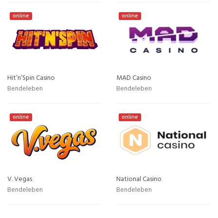
online
online
Hit’n’Spin Casino
MAD Casino
Bendeleben
Bendeleben
online
online
V. Vegas
National Casino
Bendeleben
Bendeleben