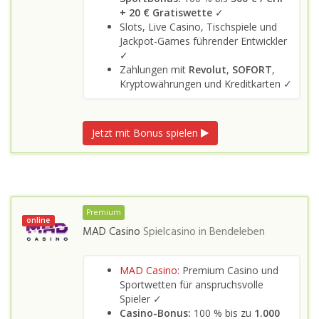
+ 20 € Gratiswette
✓
Slots, Live Casino, Tischspiele und
Jackpot-Games führender Entwickler
✓
Zahlungen mit
Revolut
,
SOFORT
,
Kryptowährungen und Kreditkarten ✓
Jetzt mit Bonus spielen
Premium
online
MAD Casino
Spielcasino in
Bendeleben
MAD Casino
: Premium Casino und
Sportwetten für anspruchsvolle
Spieler ✓
Casino-Bonus:
100 % bis zu
1.000