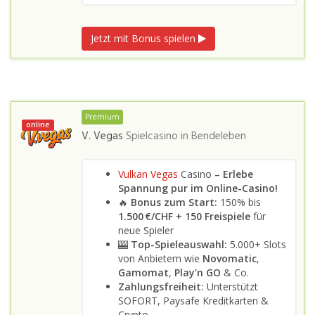
Jetzt mit Bonus spielen
Premium
online
V. Vegas
Spielcasino in
Bendeleben
Vulkan Vegas
Casino
– Erlebe
Spannung pur im Online-Casino!
🔥
Bonus zum Start:
150% bis
1.500 €/CHF + 150 Freispiele
für
neue Spieler
🎰
Top-Spieleauswahl:
5.000+ Slots
von Anbietern wie
Novomatic
,
Gamomat
,
Play’n GO
& Co.
Zahlungsfreiheit:
Unterstützt
SOFORT, Paysafe Kreditkarten &
Crypto