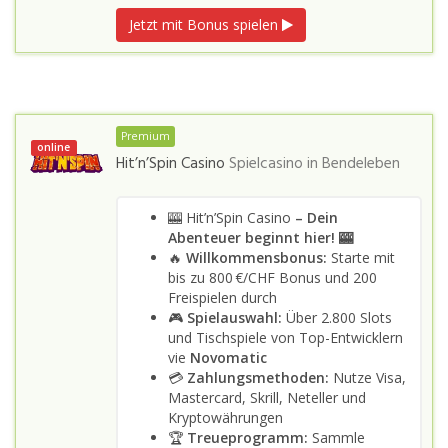
Jetzt mit Bonus spielen
Premium
online
Hit’n’Spin Casino
Spielcasino in
Bendeleben
🎰 Hit’n’Spin Casino
– Dein
Abenteuer beginnt hier! 🎰
🔥
Willkommensbonus:
Starte mit
bis zu 800 €/CHF Bonus und 200
Freispielen durch
🎮
Spielauswahl:
Über 2.800 Slots
und Tischspiele von Top-Entwicklern
vie
Novomatic
💳
Zahlungsmethoden:
Nutze Visa,
Mastercard, Skrill, Neteller und
Kryptowährungen
🏆
Treueprogramm:
Sammle