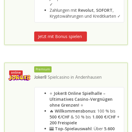
✓
Zahlungen mit
Revolut
,
SOFORT
,
Kryptowährungen und Kreditkarten ✓
Jetzt mit Bonus spielen
Premium
online
Joker8
Spielcasino in
Andenhausen
⭐
Joker8 Online Spielhalle –
Ultimatives Casino-Vergnügen
ohne Grenzen!
⭐
🔥
Willkommensbonus
: 100 % bis
500 €/CHF
& 50 % bis
1.000 €/CHF
+
200 Freispiele
🎰
Top-Spielauswahl
: Über
5.600