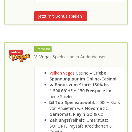
Jetzt mit Bonus spielen
Premium
online
V. Vegas
Spielcasino in
Andenhausen
Vulkan Vegas
Casino
– Erlebe
Spannung pur im Online-Casino!
🔥
Bonus zum Start:
150% bis
1.500 €/CHF + 150 Freispiele
für
neue Spieler
🎰
Top-Spieleauswahl:
5.000+ Slots
von Anbietern wie
Novomatic
,
Gamomat
,
Play’n GO
& Co.
Zahlungsfreiheit:
Unterstützt
SOFORT, Paysafe Kreditkarten &
Crypto