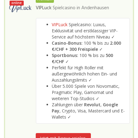
online
VIPLuck
Spielcasino in
Andenhausen
VIPLuck
Spielcasino: Luxus,
Exklusivität und erstklassiger VIP-
Service auf höchstem Niveau ✓
Casino-Bonus:
100 % bis zu
2.000
€/CHF + 300 Freispiele
✓
Sportbonus:
100 % bis zu
500
€/CHF
✓
Perfekt für High Roller mit
außergewöhnlich hohen Ein- und
Auszahlungslimits ✓
Über 5.000 Spiele von Novomatic,
Pragmatic Play, Gamomat und
weiteren Top-Studios ✓
Zahlungen über
Revolut
,
Google
Pay
, Crypto, Visa, Mastercard und E-
Wallets ✓