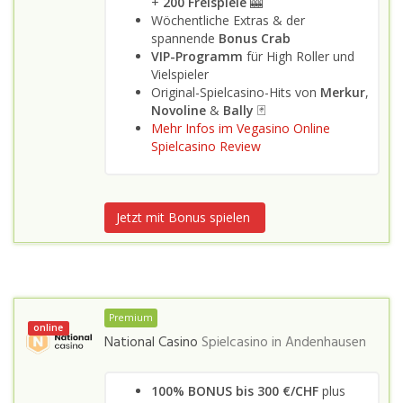
+
200 Freispiele
🎰
Wöchentliche Extras & der
spannende
Bonus Crab
VIP-Programm
für High Roller und
Vielspieler
Original-Spielcasino-Hits von
Merkur
,
Novoline
&
Bally
🃏
Mehr Infos im Vegasino Online
Spielcasino Review
Jetzt mit Bonus spielen
Premium
online
National Casino
Spielcasino in
Andenhausen
100% BONUS bis 300 €/CHF
plus