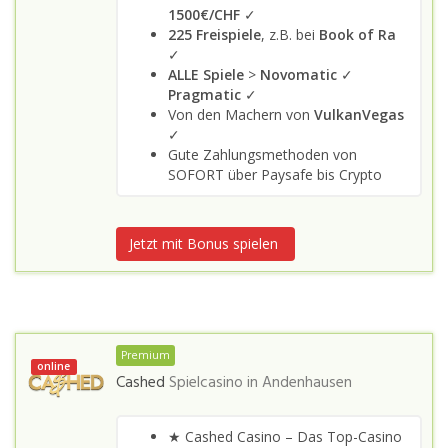
1500€/CHF
✓
225 Freispiele
, z.B. bei
Book of Ra
✓
ALLE Spiele
>
Novomatic
✓
Pragmatic
✓
Von den Machern von
VulkanVegas
✓
Gute Zahlungsmethoden von
SOFORT über Paysafe bis Crypto
Jetzt mit Bonus spielen
Premium
online
Cashed
Spielcasino in
Andenhausen
★ Cashed Casino – Das Top-Casino