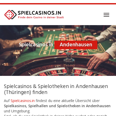
Skip
to
main
Toggl
content
navig
Spielcasinos in
Andenhausen
Spielcasinos & Spielotheken in Andenhausen
(Thüringen) finden
Auf
Spielcasinos.in
findest du eine aktuelle Übersicht über
Spielkasinos,
Spielhallen und Spielotheken in Andenhausen
und Umgebung.