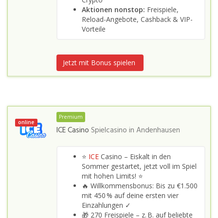
Aktionen nonstop:
Freispiele,
Reload-Angebote, Cashback & VIP-
Vorteile
Jetzt mit Bonus spielen
Premium
online
ICE Casino
Spielcasino in
Andenhausen
⭐
ICE
Casino – Eiskalt in den
Sommer gestartet, jetzt voll im Spiel
mit hohen Limits! ⭐
🔥 Willkommensbonus: Bis zu €1.500
mit 450 % auf deine ersten vier
Einzahlungen ✓
🎁 270 Freispiele – z. B. auf beliebte