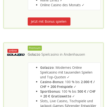
Keine Limits ✓
Online Casino des Monats ✓
Jetzt mit Bonus spielen
Premium
online
Golazzo
Spielcasino in
Andenhausen
Golazzo
: Modernes Online
Spielcasino mit tausenden Spielen
und Top-Quoten ✓
Casino-Bonus:
100 % bis
2.000 € /
CHF + 200 Freispiele
✓
Sportbonus:
100 % bis
500 € / CHF
+ 20 € Gratiswette
✓
Slots, Live Casino, Tischspiele und
Jackpot-Games führender Entwickler