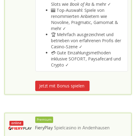
Slots wie
Book of Ra
& mehr ✓
🎰 Top‑Auswahl: Spiele von
renommierten Anbietern wie
Novoline, Pragmatic, Gamomat &
mehr ✓
🏆 Mehrfach ausgezeichnet und
betrieben von erfahrenen Profis der
Casino‑Szene ✓
💳 Gute Einzahlungsmethoden
inklusive SOFORT, Paysafecard und
Crypto ✓
Jetzt mit Bonus spielen
Premium
online
FieryPlay
Spielcasino in
Andenhausen