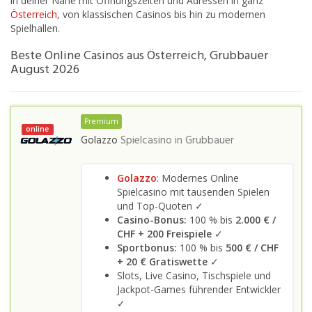
in deiner Nähe mit Öffnungszeiten und Adressen in ganz
Österreich
, von klassischen Casinos bis hin zu modernen
Spielhallen.
Beste Online Casinos aus Österreich, Grubbauer
August 2026
Premium
online
Golazzo
Spielcasino in
Grubbauer
Golazzo
: Modernes Online
Spielcasino mit tausenden Spielen
und Top-Quoten ✓
Casino-Bonus:
100 % bis
2.000 € /
CHF + 200 Freispiele
✓
Sportbonus:
100 % bis
500 € / CHF
+ 20 € Gratiswette
✓
Slots, Live Casino, Tischspiele und
Jackpot-Games führender Entwickler
✓