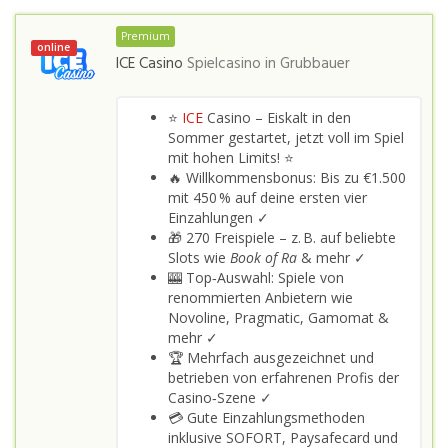
Premium
online
ICE Casino
Spielcasino in
Grubbauer
⭐
ICE
Casino – Eiskalt in den
Sommer gestartet, jetzt voll im Spiel
mit hohen Limits! ⭐
🔥 Willkommensbonus: Bis zu €1.500
mit 450 % auf deine ersten vier
Einzahlungen ✓
🎁 270 Freispiele – z. B. auf beliebte
Slots wie
Book of Ra
& mehr ✓
🎰 Top‑Auswahl: Spiele von
renommierten Anbietern wie
Novoline, Pragmatic, Gamomat &
mehr ✓
🏆 Mehrfach ausgezeichnet und
betrieben von erfahrenen Profis der
Casino‑Szene ✓
💳 Gute Einzahlungsmethoden
inklusive SOFORT, Paysafecard und