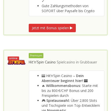
✓
Gute Zahlungsmethoden von
SOFORT über Paysafe bis Crypto
Jetzt mit Bonus spielen
Premium
online
Hit’n’Spin Casino
Spielcasino in
Grubbauer
🎰 Hit’n’Spin Casino
– Dein
Abenteuer beginnt hier! 🎰
🔥
Willkommensbonus:
Starte mit
bis zu 800 €/CHF Bonus und 200
Freispielen durch
🎮
Spielauswahl:
Über 2.800 Slots
und Tischspiele von Top-Entwicklern
vie
Novomatic