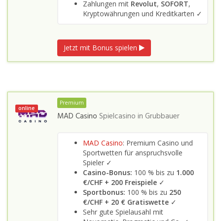
Zahlungen mit
Revolut
,
SOFORT
,
Kryptowährungen und Kreditkarten ✓
Jetzt mit Bonus spielen
Premium
online
MAD Casino
Spielcasino in
Grubbauer
MAD Casino
: Premium Casino und
Sportwetten für anspruchsvolle
Spieler ✓
Casino-Bonus:
100 % bis zu
1.000
€/CHF + 200 Freispiele
✓
Sportbonus:
100 % bis zu
250
€/CHF + 20 € Gratiswette
✓
Sehr gute Spielausahl mit