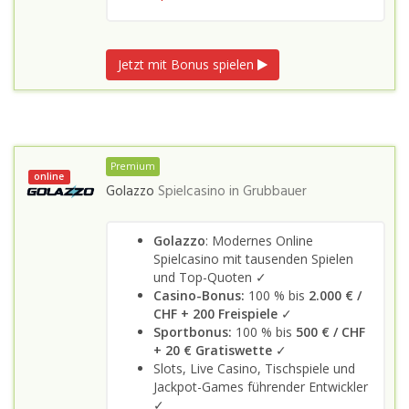
Jetzt mit Bonus spielen
Premium
online
Golazzo
Spielcasino in
Grubbauer
Golazzo
: Modernes Online
Spielcasino mit tausenden Spielen
und Top-Quoten ✓
Casino-Bonus:
100 % bis
2.000 € /
CHF + 200 Freispiele
✓
Sportbonus:
100 % bis
500 € / CHF
+ 20 € Gratiswette
✓
Slots, Live Casino, Tischspiele und
Jackpot-Games führender Entwickler
✓