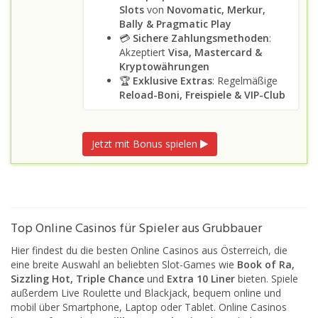
Slots
von
Novomatic, Merkur,
Bally & Pragmatic Play
💳
Sichere Zahlungsmethoden
:
Akzeptiert
Visa, Mastercard &
Kryptowährungen
🏆
Exklusive Extras
: Regelmäßige
Reload-Boni, Freispiele & VIP-Club
Jetzt mit Bonus spielen
Top Online Casinos für Spieler aus Grubbauer
Hier findest du die besten Online Casinos aus Österreich, die
eine breite Auswahl an beliebten Slot-Games wie
Book of Ra,
Sizzling Hot, Triple Chance
und
Extra 10 Liner
bieten. Spiele
außerdem Live Roulette und Blackjack, bequem online und
mobil über Smartphone, Laptop oder Tablet. Online Casinos