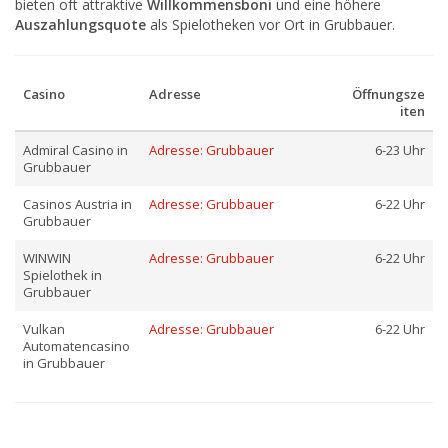
bieten oft attraktive
Willkommensboni
und eine höhere
Auszahlungsquote
als Spielotheken vor Ort in Grubbauer.
Casino
Adresse
Öffnungsze
iten
Admiral Casino in
Adresse: Grubbauer
6-23 Uhr
Grubbauer
Casinos Austria in
Adresse: Grubbauer
6-22 Uhr
Grubbauer
WINWIN
Adresse: Grubbauer
6-22 Uhr
Spielothek in
Grubbauer
Vulkan
Adresse: Grubbauer
6-22 Uhr
Automatencasino
in Grubbauer