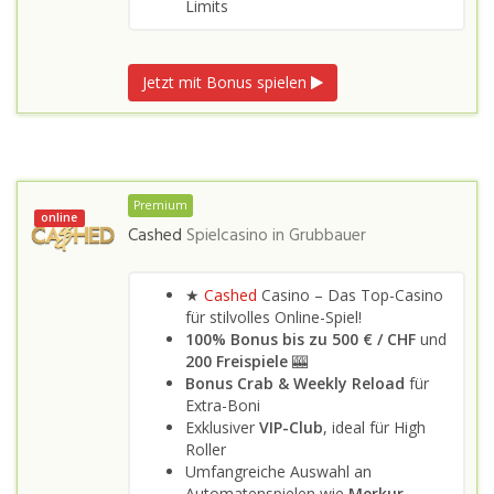
Limits
Jetzt mit Bonus spielen
Premium
online
Cashed
Spielcasino in
Grubbauer
★
Cashed
Casino – Das Top-Casino
für stilvolles Online-Spiel!
100% Bonus bis zu 500 €
/ CHF
und
200 Freispiele
🎰
Bonus Crab & Weekly Reload
für
Extra-Boni
Exklusiver
VIP-Club
, ideal für High
Roller
Umfangreiche Auswahl an
Automatenspielen wie
Merkur
,