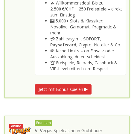
🔥 Willkommensdeal: Bis zu
2.500 €/CHF + 250 Freispiele –
direkt
zum Einstieg
🎰 5.000+ Slots & Klassiker:
Novoline, Gamomat, Pragmatic &
mehr
💳 Zahl easy mit
SOFORT
,
Paysafecard
, Crypto, Neteller & Co.
💸 Keine Limits – ob Einsatz oder
Auszahlung, du entscheidest
🏆 Freispiele, Reloads, Cashback &
VIP-Level mit echtem Respekt
Jetzt mit Bonus spielen
Premium
online
V. Vegas
Spielcasino in
Grubbauer