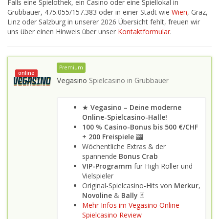
Falls eine Spielothek, ein Casino oder eine Spiellokal in
Grubbauer, 475.055/157.383 oder in einer Stadt wie
Wien
, Graz,
Linz oder Salzburg in unserer 2026 Übersicht fehlt, freuen wir
uns über einen Hinweis über unser
Kontaktformular
.
Premium
online
Vegasino
Spielcasino in
Grubbauer
★
Vegasino – Deine moderne
Online-Spielcasino-Halle!
100 % Casino-Bonus bis 500 €/CHF
+
200 Freispiele
🎰
Wöchentliche Extras & der
spannende
Bonus Crab
VIP-Programm
für High Roller und
Vielspieler
Original-Spielcasino-Hits von
Merkur
,
Novoline
&
Bally
🃏
Mehr Infos im Vegasino Online
Spielcasino Review