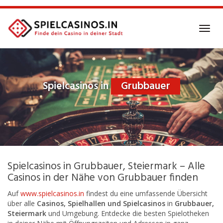
Skip
to
main
Toggl
content
navig
Spielcasinos in
Grubbauer
Spielcasinos in Grubbauer, Steiermark – Alle
Casinos in der Nähe von Grubbauer finden
Auf
www.spielcasinos.in
findest du eine umfassende Übersicht
über alle
Casinos, Spielhallen und Spielcasinos
in
Grubbauer,
Steiermark
und Umgebung. Entdecke die besten Spielotheken