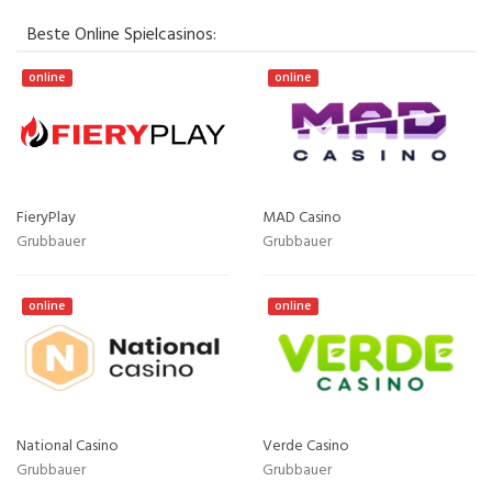
Beste Online Spielcasinos:
online
online
FieryPlay
MAD Casino
Grubbauer
Grubbauer
online
online
National Casino
Verde Casino
Grubbauer
Grubbauer