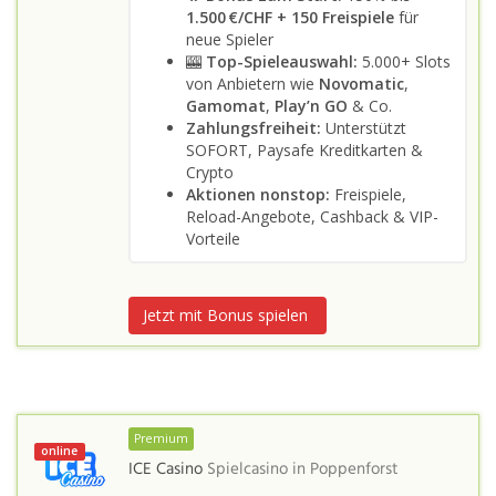
1.500 €/CHF + 150 Freispiele
für
neue Spieler
🎰
Top-Spieleauswahl:
5.000+ Slots
von Anbietern wie
Novomatic
,
Gamomat
,
Play’n GO
& Co.
Zahlungsfreiheit:
Unterstützt
SOFORT, Paysafe Kreditkarten &
Crypto
Aktionen nonstop:
Freispiele,
Reload-Angebote, Cashback & VIP-
Vorteile
Jetzt mit Bonus spielen
Premium
online
ICE Casino
Spielcasino in
Poppenforst