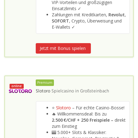
VIP-Vorteilen und großzügigen
Einsatzlimits ✓
Zahlungen mit Kreditkarten,
Revolut
,
SOFORT
, Crypto, Überweisung und
E-Wallets ✓
Jetzt mit Bonus spielen
Premium
online
Slotoro
Spielcasino in
Großsteinbach
⭐
Slotoro
– Für echte Casino-Bosse!
🔥 Willkommensdeal: Bis zu
2.500 €/CHF + 250 Freispiele –
direkt
zum Einstieg
🎰 5.000+ Slots & Klassiker: