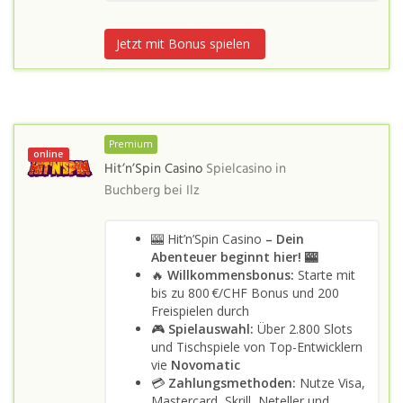
Jetzt mit Bonus spielen
Premium
online
Hit’n’Spin Casino
Spielcasino in
Buchberg bei Ilz
🎰 Hit’n’Spin Casino
– Dein
Abenteuer beginnt hier! 🎰
🔥
Willkommensbonus:
Starte mit
bis zu 800 €/CHF Bonus und 200
Freispielen durch
🎮
Spielauswahl:
Über 2.800 Slots
und Tischspiele von Top-Entwicklern
vie
Novomatic
💳
Zahlungsmethoden:
Nutze Visa,
Mastercard, Skrill, Neteller und