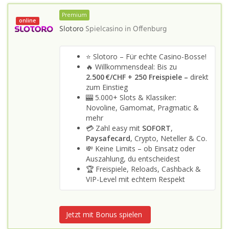
Premium
online
Slotoro
Spielcasino in
Offenburg
⭐ Slotoro – Für echte Casino-Bosse!
🔥 Willkommensdeal: Bis zu
2.500 €/CHF + 250 Freispiele –
direkt
zum Einstieg
🎰 5.000+ Slots & Klassiker:
Novoline, Gamomat, Pragmatic &
mehr
💳 Zahl easy mit
SOFORT
,
Paysafecard
, Crypto, Neteller & Co.
💸 Keine Limits – ob Einsatz oder
Auszahlung, du entscheidest
🏆 Freispiele, Reloads, Cashback &
VIP-Level mit echtem Respekt
Jetzt mit Bonus spielen