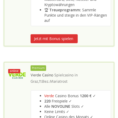
Kryptowährungen
🏆
Treueprogramm:
Sammle
Punkte und steige in den VIP-Rängen
auf
Jetzt mit Bonus spielen
Premium
online
Verde Casino
Spielcasino in
Graz,11.Bez.:Mariatrost
Verde
Casino Bonus
1200 €
✓
220
Freispiele ✓
Alle
NOVOLINE
Slots ✓
Keine Limits ✓
Online Casino des Monats ✓