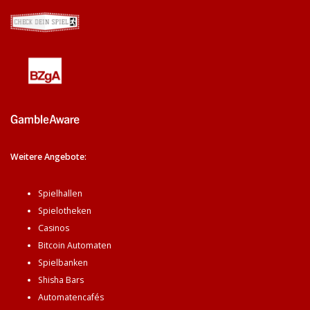
Weitere Angebote:
Spielhallen
Spielotheken
Casinos
Bitcoin Automaten
Spielbanken
Shisha Bars
Automatencafés