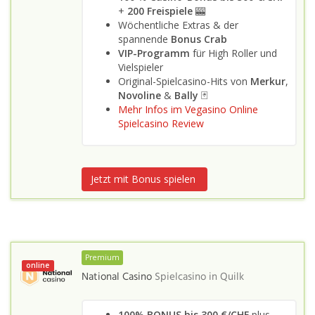
+
200 Freispiele
🎰
Wöchentliche Extras & der
spannende
Bonus Crab
VIP-Programm
für High Roller und
Vielspieler
Original-Spielcasino-Hits von
Merkur
,
Novoline
&
Bally
🃏
Mehr Infos im Vegasino Online
Spielcasino Review
Jetzt mit Bonus spielen
Premium
online
National Casino
Spielcasino in
Quilk
100% BONUS bis 300 €/CHF
plus