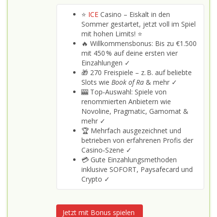
⭐
ICE
Casino – Eiskalt in den
Sommer gestartet, jetzt voll im Spiel
mit hohen Limits! ⭐
🔥 Willkommensbonus: Bis zu €1.500
mit 450 % auf deine ersten vier
Einzahlungen ✓
🎁 270 Freispiele – z. B. auf beliebte
Slots wie
Book of Ra
& mehr ✓
🎰 Top‑Auswahl: Spiele von
renommierten Anbietern wie
Novoline, Pragmatic, Gamomat &
mehr ✓
🏆 Mehrfach ausgezeichnet und
betrieben von erfahrenen Profis der
Casino‑Szene ✓
💳 Gute Einzahlungsmethoden
inklusive SOFORT, Paysafecard und
Crypto ✓
Jetzt mit Bonus spielen