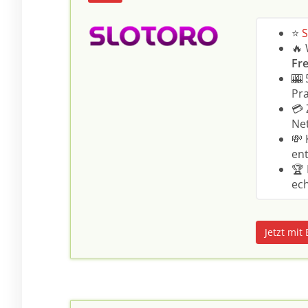
⭐
S
🔥
Fre
🎰 
Pr
💳 
Net
💸 
en
🏆 
ec
Jetzt mit