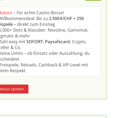
lotoro
– Für echte Casino-Bosse!
 Willkommensdeal: Bis zu
2.500 €/CHF + 250
ispiele –
direkt zum Einstieg
5.000+ Slots & Klassiker: Novoline, Gamomat,
agmatic & mehr
Zahl easy mit
SOFORT
,
Paysafecard
, Crypto,
eller & Co.
Keine Limits – ob Einsatz oder Auszahlung, du
tscheidest
Freispiele, Reloads, Cashback & VIP-Level mit
htem Respekt
 Bonus spielen