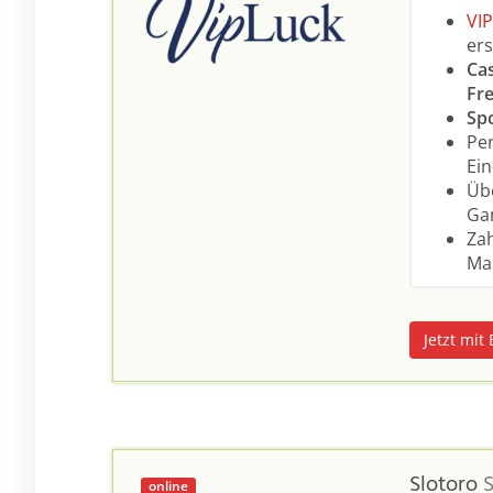
VI
ers
Ca
Fre
Sp
Per
Ein
Übe
Ga
Za
Ma
Jetzt mit
Slotoro
S
online