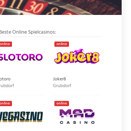
Beste Online Spielcasinos:
online
online
lotoro
Joker8
rubdorf
Grubdorf
online
online