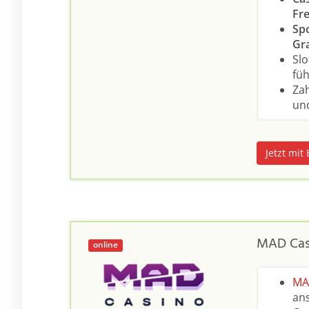
Fre
Sp
Gr
Slo
füh
Za
un
Jetzt mit
MAD Cas
online
MA
ans