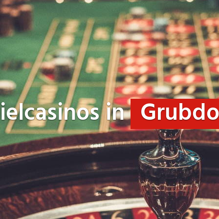
ielcasinos in
Grubdo