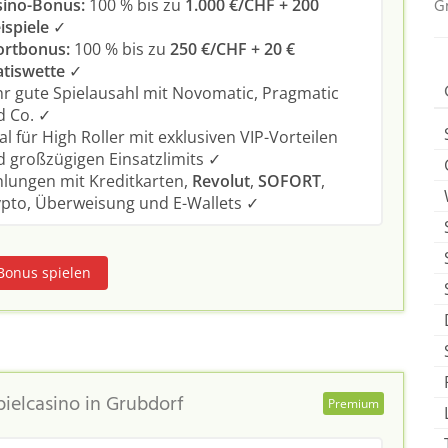
sino-Bonus:
100 % bis zu
1.000 €/CHF + 200
G
ispiele
✓
ortbonus:
100 % bis zu
250 €/CHF + 20 €
atiswette
✓
r gute Spielausahl mit Novomatic, Pragmatic
d Co. ✓
al für High Roller mit exklusiven VIP-Vorteilen
 großzügigen Einsatzlimits ✓
lungen mit Kreditkarten,
Revolut
,
SOFORT
,
ypto, Überweisung und E-Wallets ✓
 Bonus spielen
pielcasino in
Grubdorf
Premium