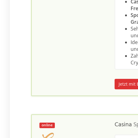
Ca
Fre
Sp
Gr
Seh
un
Ide
und
Zah
Cr
Jetzt mit
Casina
S
online