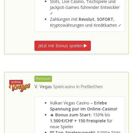
Slots, Live Casino, Tischspiele und
Jackpot-Games führender Entwickler
✓
Zahlungen mit
Revolut
,
SOFORT
,
Kryptowährungen und Kreditkarten ✓
Jetzt mit Bonus spielen
Premium
online
V. Vegas
Spielcasino in
Preßleithen
Vulkan Vegas Casino
– Erlebe
Spannung pur im Online-Casino!
🔥
Bonus zum Start:
150% bis
1.500 €/CHF + 150 Freispiele
für
neue Spieler
🎰
Top-Spieleauswahl:
5.000+ Slots