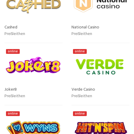
Cashed
National Casino
Preßleithen
Preßleithen
online
online
Joker8
Verde Casino
Preßleithen
Preßleithen
online
online