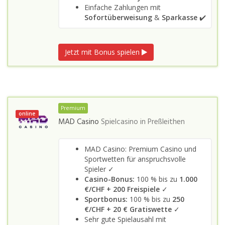
Einfache Zahlungen mit
Sofortüberweisung
&
Sparkasse
✔️
Jetzt mit Bonus spielen
Premium
online
MAD Casino
Spielcasino in
Preßleithen
MAD Casino: Premium Casino und
Sportwetten für anspruchsvolle
Spieler ✓
Casino-Bonus:
100 % bis zu
1.000
€/CHF + 200 Freispiele
✓
Sportbonus:
100 % bis zu
250
€/CHF + 20 € Gratiswette
✓
Sehr gute Spielausahl mit