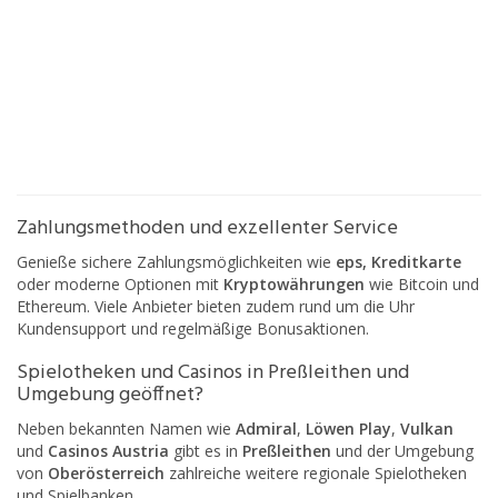
Zahlungsmethoden und exzellenter Service
Genieße sichere Zahlungsmöglichkeiten wie
eps, Kreditkarte
oder moderne Optionen mit
Kryptowährungen
wie Bitcoin und
Ethereum. Viele Anbieter bieten zudem rund um die Uhr
Kundensupport und regelmäßige Bonusaktionen.
Spielotheken und Casinos in Preßleithen und
Umgebung geöffnet?
Neben bekannten Namen wie
Admiral
,
Löwen Play
,
Vulkan
und
Casinos Austria
gibt es in
Preßleithen
und der Umgebung
von
Oberösterreich
zahlreiche weitere regionale Spielotheken
und Spielbanken.