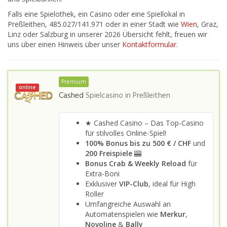
Falls eine Spielothek, ein Casino oder eine Spiellokal in
Preßleithen, 485.027/141.971 oder in einer Stadt wie
Wien
, Graz,
Linz oder Salzburg in unserer 2026 Übersicht fehlt, freuen wir
uns über einen Hinweis über unser
Kontaktformular
.
Premium
online
Cashed
Spielcasino in
Preßleithen
★ Cashed Casino – Das Top-Casino
für stilvolles Online-Spiel!
100% Bonus bis zu 500 €
/ CHF
und
200 Freispiele
🎰
Bonus Crab & Weekly Reload
für
Extra-Boni
Exklusiver
VIP-Club
, ideal für High
Roller
Umfangreiche Auswahl an
Automatenspielen wie
Merkur
,
Novoline
&
Bally