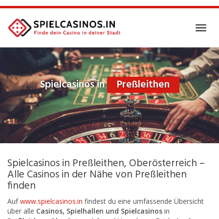
Skip
to
main
Toggl
content
navig
Spielcasinos in
Preßleithen
Spielcasinos in Preßleithen, Oberösterreich –
Alle Casinos in der Nähe von Preßleithen
finden
Auf
www.spielcasinos.in
findest du eine umfassende Übersicht
über alle
Casinos, Spielhallen und Spielcasinos
in