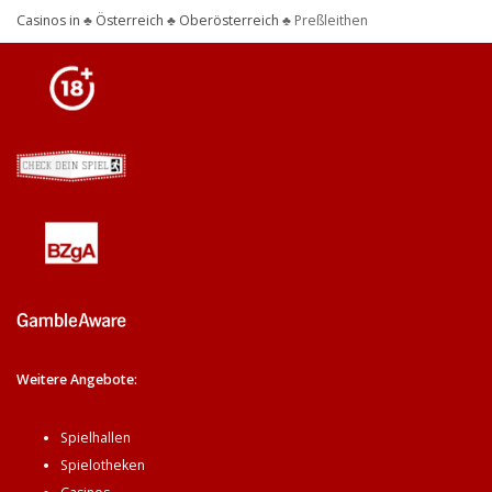
Casinos in
♣
Österreich
♣
Oberösterreich
♣
Preßleithen
Weitere Angebote:
Spielhallen
Spielotheken