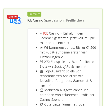
Premium
online
ICE Casino
Spielcasino in
Preßleithen
⭐
ICE
Casino – Eiskalt in den
Sommer gestartet, jetzt voll im Spiel
mit hohen Limits! ⭐
🔥 Willkommensbonus: Bis zu €1.500
mit 450 % auf deine ersten vier
Einzahlungen ✓
🎁 270 Freispiele – z. B. auf beliebte
Slots wie
Book of Ra
& mehr ✓
🎰 Top‑Auswahl: Spiele von
renommierten Anbietern wie
Novoline, Pragmatic, Gamomat &
mehr ✓
🏆 Mehrfach ausgezeichnet und
betrieben von erfahrenen Profis der
Casino‑Szene ✓
💳 Gute Einzahlungsmethoden