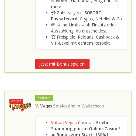
Novoline, Gamomat, Pragmatic &
mehr
💳 Zahl easy mit
SOFORT
,
Paysafecard
, Crypto, Neteller & Co.
💸 Keine Limits – ob Einsatz oder
Auszahlung, du entscheidest
🏆 Freispiele, Reloads, Cashback &
VIP-Level mit echtem Respekt
Jetzt mit Bonus spielen
Premium
online
V. Vegas
Spielcasino in
Waitschach
Vulkan Vegas
Casino
– Erlebe
Spannung pur im Online-Casino!
🔥
Bonus zum Start:
150% bis