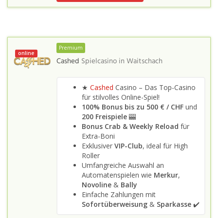
Premium
online
Cashed
Spielcasino in
Waitschach
★
Cashed
Casino – Das Top-Casino
für stilvolles Online-Spiel!
100% Bonus bis zu 500 €
/ CHF
und
200 Freispiele
🎰
Bonus Crab & Weekly Reload
für
Extra-Boni
Exklusiver
VIP-Club
, ideal für High
Roller
Umfangreiche Auswahl an
Automatenspielen wie
Merkur
,
Novoline
&
Bally
Einfache Zahlungen mit
Sofortüberweisung
&
Sparkasse
✔️