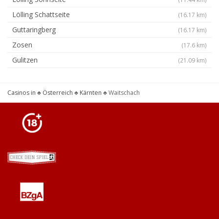
Lölling Schattseite
(16.17 km)
Guttaringberg
(16.17 km)
Zosen
(17.6 km)
Gulitzen
(21.09 km)
Casinos in
♣
Österreich
♣
Kärnten
♣
Waitschach