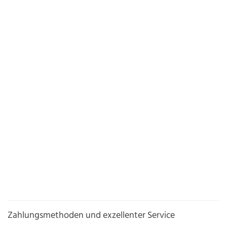
Zahlungsmethoden und exzellenter Service