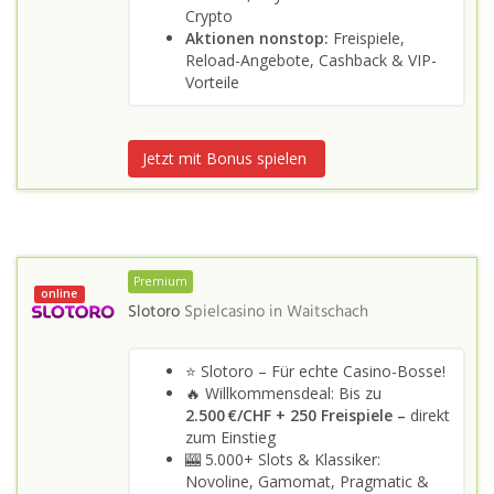
Crypto
Aktionen nonstop:
Freispiele,
Reload-Angebote, Cashback & VIP-
Vorteile
Jetzt mit Bonus spielen
Premium
online
Slotoro
Spielcasino in
Waitschach
⭐ Slotoro – Für echte Casino-Bosse!
🔥 Willkommensdeal: Bis zu
2.500 €/CHF + 250 Freispiele –
direkt
zum Einstieg
🎰 5.000+ Slots & Klassiker:
Novoline, Gamomat, Pragmatic &