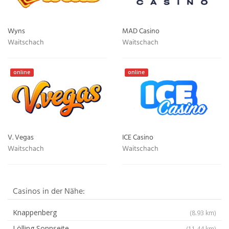
Wyns
MAD Casino
Waitschach
Waitschach
online
online
V. Vegas
ICE Casino
Waitschach
Waitschach
Casinos in der Nähe:
Knappenberg
(8.93 km)
Lölling Sonnseite
(11.44 km)