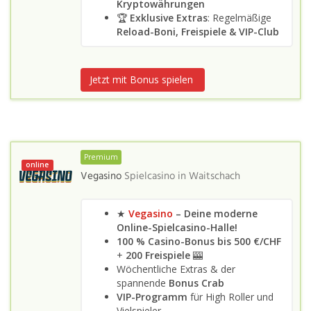
Kryptowährungen
🏆
Exklusive Extras
: Regelmäßige
Reload-Boni, Freispiele & VIP-Club
Jetzt mit Bonus spielen
Premium
online
Vegasino
Spielcasino in
Waitschach
★
Vegasino
– Deine moderne
Online-Spielcasino-Halle!
100 % Casino-Bonus bis 500 €/CHF
+
200 Freispiele
🎰
Wöchentliche Extras & der
spannende
Bonus Crab
VIP-Programm
für High Roller und
Vielspieler