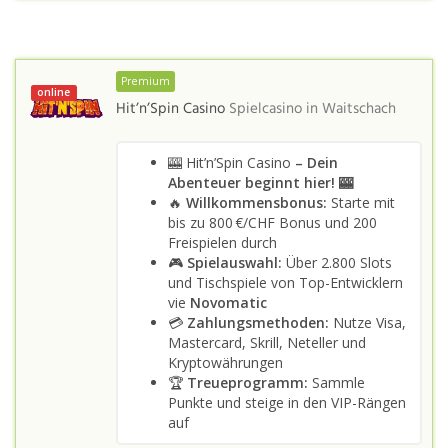
Premium
online
Hit’n’Spin Casino
Spielcasino in
Waitschach
🎰 Hit’n’Spin Casino
– Dein
Abenteuer beginnt hier! 🎰
🔥
Willkommensbonus:
Starte mit
bis zu 800 €/CHF Bonus und 200
Freispielen durch
🎮
Spielauswahl:
Über 2.800 Slots
und Tischspiele von Top-Entwicklern
vie
Novomatic
💳
Zahlungsmethoden:
Nutze Visa,
Mastercard, Skrill, Neteller und
Kryptowährungen
🏆
Treueprogramm:
Sammle
Punkte und steige in den VIP-Rängen
auf