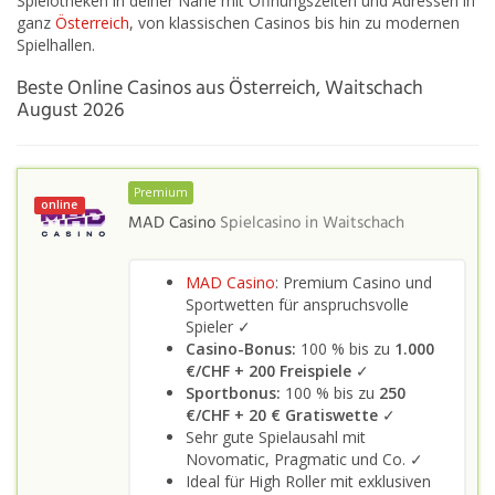
Spielotheken in deiner Nähe mit Öffnungszeiten und Adressen in
ganz
Österreich
, von klassischen Casinos bis hin zu modernen
Spielhallen.
Beste Online Casinos aus Österreich, Waitschach
August 2026
Premium
online
MAD Casino
Spielcasino in
Waitschach
MAD Casino
: Premium Casino und
Sportwetten für anspruchsvolle
Spieler ✓
Casino-Bonus:
100 % bis zu
1.000
€/CHF + 200 Freispiele
✓
Sportbonus:
100 % bis zu
250
€/CHF + 20 € Gratiswette
✓
Sehr gute Spielausahl mit
Novomatic, Pragmatic und Co. ✓
Ideal für High Roller mit exklusiven