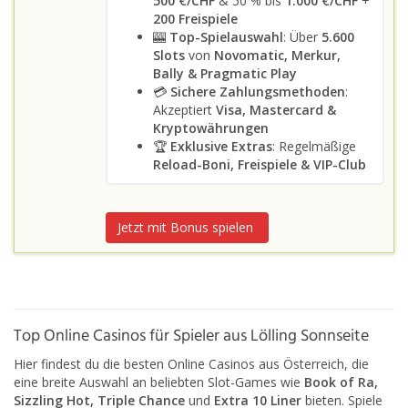
500 €/CHF
& 50 % bis
1.000 €/CHF
+
200 Freispiele
🎰
Top-Spielauswahl
: Über
5.600
Slots
von
Novomatic, Merkur,
Bally & Pragmatic Play
💳
Sichere Zahlungsmethoden
:
Akzeptiert
Visa, Mastercard &
Kryptowährungen
🏆
Exklusive Extras
: Regelmäßige
Reload-Boni, Freispiele & VIP-Club
Jetzt mit Bonus spielen
Top Online Casinos für Spieler aus Lölling Sonnseite
Hier findest du die besten Online Casinos aus Österreich, die
eine breite Auswahl an beliebten Slot-Games wie
Book of Ra,
Sizzling Hot, Triple Chance
und
Extra 10 Liner
bieten. Spiele