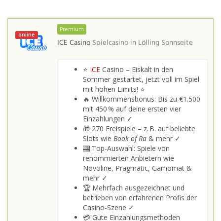
Premium
online
ICE Casino
Spielcasino in
Lölling Sonnseite
⭐
ICE
Casino – Eiskalt in den
Sommer gestartet, jetzt voll im Spiel
mit hohen Limits! ⭐
🔥 Willkommensbonus: Bis zu €1.500
mit 450 % auf deine ersten vier
Einzahlungen ✓
🎁 270 Freispiele – z. B. auf beliebte
Slots wie
Book of Ra
& mehr ✓
🎰 Top‑Auswahl: Spiele von
renommierten Anbietern wie
Novoline, Pragmatic, Gamomat &
mehr ✓
🏆 Mehrfach ausgezeichnet und
betrieben von erfahrenen Profis der
Casino‑Szene ✓
💳 Gute Einzahlungsmethoden