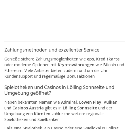
Zahlungsmethoden und exzellenter Service
Genieße sichere Zahlungsmöglichkeiten wie
eps, Kreditkarte
oder moderne Optionen mit
Kryptowährungen
wie Bitcoin und
Ethereum. Viele Anbieter bieten zudem rund um die Uhr
Kundensupport und regelmäßige Bonusaktionen.
Spielotheken und Casinos in Lölling Sonnseite und
Umgebung geöffnet?
Neben bekannten Namen wie
Admiral
,
Löwen Play
,
Vulkan
und
Casinos Austria
gibt es in
Lölling Sonnseite
und der
Umgebung von
Kärnten
zahlreiche weitere regionale
Spielotheken und Spielbanken.
Falls eine Spielothek, ein Casino oder eine Spiellokal in Lölling