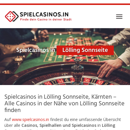
Skip
to
main
Toggl
content
navig
Spielcasinos in
Lölling Sonnseite
Spielcasinos in Lölling Sonnseite, Kärnten –
Alle Casinos in der Nähe von Lölling Sonnseite
finden
Auf
www.spielcasinos.in
findest du eine umfassende Übersicht
über alle
Casinos, Spielhallen und Spielcasinos
in
Lölling