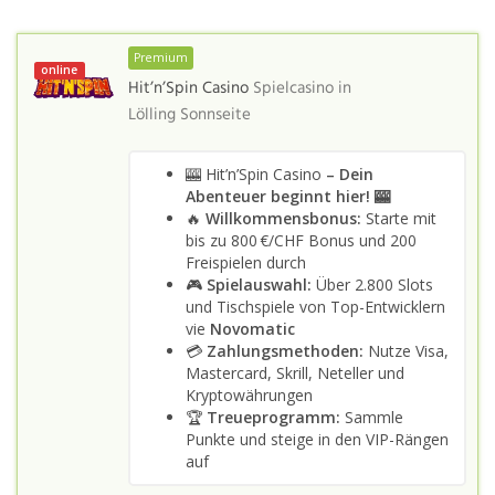
Premium
online
Hit’n’Spin Casino
Spielcasino in
Lölling Sonnseite
🎰 Hit’n’Spin Casino
– Dein
Abenteuer beginnt hier! 🎰
🔥
Willkommensbonus:
Starte mit
bis zu 800 €/CHF Bonus und 200
Freispielen durch
🎮
Spielauswahl:
Über 2.800 Slots
und Tischspiele von Top-Entwicklern
vie
Novomatic
💳
Zahlungsmethoden:
Nutze Visa,
Mastercard, Skrill, Neteller und
Kryptowährungen
🏆
Treueprogramm:
Sammle
Punkte und steige in den VIP-Rängen
auf