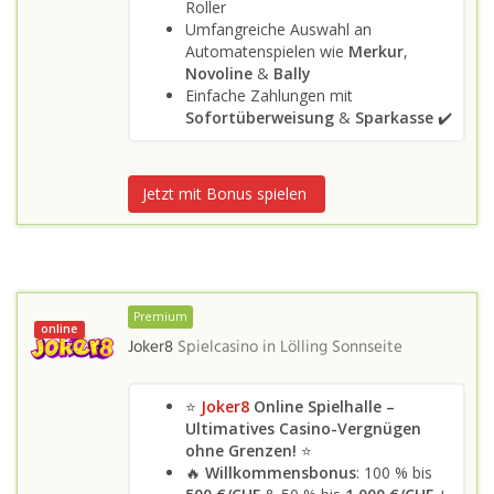
Roller
Umfangreiche Auswahl an
Automatenspielen wie
Merkur
,
Novoline
&
Bally
Einfache Zahlungen mit
Sofortüberweisung
&
Sparkasse
✔️
Jetzt mit Bonus spielen
Premium
online
Joker8
Spielcasino in
Lölling Sonnseite
⭐
Joker8
Online Spielhalle –
Ultimatives Casino-Vergnügen
ohne Grenzen!
⭐
🔥
Willkommensbonus
: 100 % bis