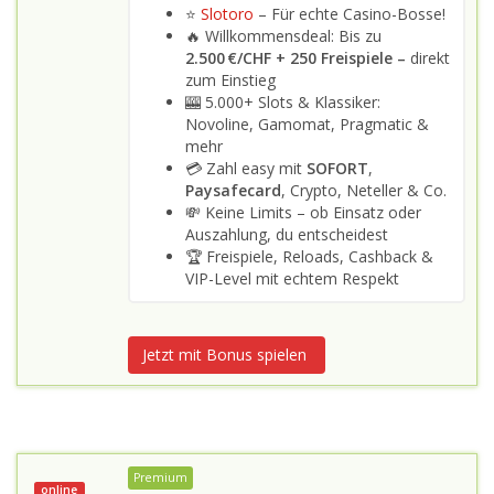
⭐
Slotoro
– Für echte Casino-Bosse!
🔥 Willkommensdeal: Bis zu
2.500 €/CHF + 250 Freispiele –
direkt
zum Einstieg
🎰 5.000+ Slots & Klassiker:
Novoline, Gamomat, Pragmatic &
mehr
💳 Zahl easy mit
SOFORT
,
Paysafecard
, Crypto, Neteller & Co.
💸 Keine Limits – ob Einsatz oder
Auszahlung, du entscheidest
🏆 Freispiele, Reloads, Cashback &
VIP-Level mit echtem Respekt
Jetzt mit Bonus spielen
Premium
online