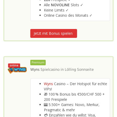
Alle
NOVOLINE
Slots ✓
Keine Limits ✓
Online Casino des Monats ✓
Jetzt mit Bonus spielen
Premium
online
Wyns
Spielcasino in
Lölling Sonnseite
Wyns
Casino – Der Hotspot für echte
VIPs!
🎁 100 % Bonus bis €500/CHF 500 +
200 Freispiele
🎰 5.500+ Games: Novo, Merkur,
Pragmatic & mehr
💳 Einzahlen wie du willst: Visa,