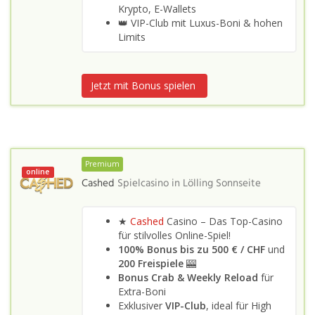
Krypto, E-Wallets
👑 VIP-Club mit Luxus-Boni & hohen
Limits
Jetzt mit Bonus spielen
Premium
online
Cashed
Spielcasino in
Lölling Sonnseite
★
Cashed
Casino – Das Top-Casino
für stilvolles Online-Spiel!
100% Bonus bis zu 500 €
/ CHF
und
200 Freispiele
🎰
Bonus Crab & Weekly Reload
für
Extra-Boni
Exklusiver
VIP-Club
, ideal für High