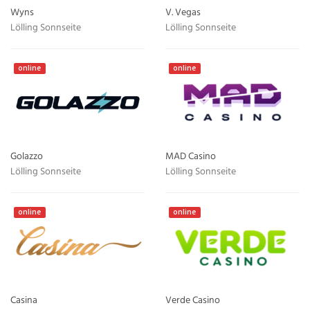
Wyns
V. Vegas
Lölling Sonnseite
Lölling Sonnseite
online
online
Golazzo
MAD Casino
Lölling Sonnseite
Lölling Sonnseite
online
online
Casina
Verde Casino