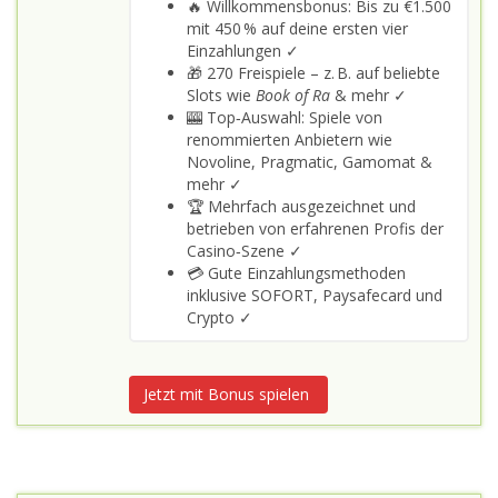
🔥 Willkommensbonus: Bis zu €1.500
mit 450 % auf deine ersten vier
Einzahlungen ✓
🎁 270 Freispiele – z. B. auf beliebte
Slots wie
Book of Ra
& mehr ✓
🎰 Top‑Auswahl: Spiele von
renommierten Anbietern wie
Novoline, Pragmatic, Gamomat &
mehr ✓
🏆 Mehrfach ausgezeichnet und
betrieben von erfahrenen Profis der
Casino‑Szene ✓
💳 Gute Einzahlungsmethoden
inklusive SOFORT, Paysafecard und
Crypto ✓
Jetzt mit Bonus spielen