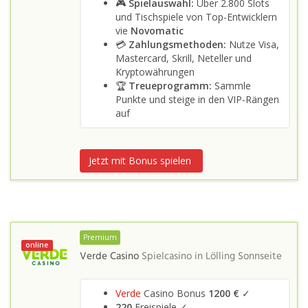
🎮
Spielauswahl:
Über 2.800 Slots
und Tischspiele von Top-Entwicklern
vie
Novomatic
💳
Zahlungsmethoden:
Nutze Visa,
Mastercard, Skrill, Neteller und
Kryptowährungen
🏆
Treueprogramm:
Sammle
Punkte und steige in den VIP-Rängen
auf
Jetzt mit Bonus spielen
Premium
online
Verde Casino
Spielcasino in
Lölling Sonnseite
Verde
Casino Bonus
1200 €
✓
220
Freispiele ✓