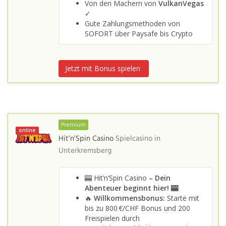
Von den Machern von
VulkanVegas
✓
Gute Zahlungsmethoden von
SOFORT über Paysafe bis Crypto
Jetzt mit Bonus spielen
Premium
online
Hit’n’Spin Casino
Spielcasino in
Unterkremsberg
🎰 Hit’n’Spin Casino
– Dein
Abenteuer beginnt hier! 🎰
🔥
Willkommensbonus:
Starte mit
bis zu 800 €/CHF Bonus und 200
Freispielen durch