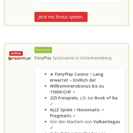
Jetzt mit Bonus spielen
Premium
online
FieryPlay
Spielcasino in
Unterkremsberg
★
FieryPlay Casino
>
Lang
erwartet – Endlich da!
Willkommensbonus bis zu
1500€/CHF
✓
225 Freispiele
, z.B. bei
Book of Ra
✓
ALLE Spiele
>
Novomatic
✓
Pragmatic
✓
Von den Machern von
VulkanVegas
✓