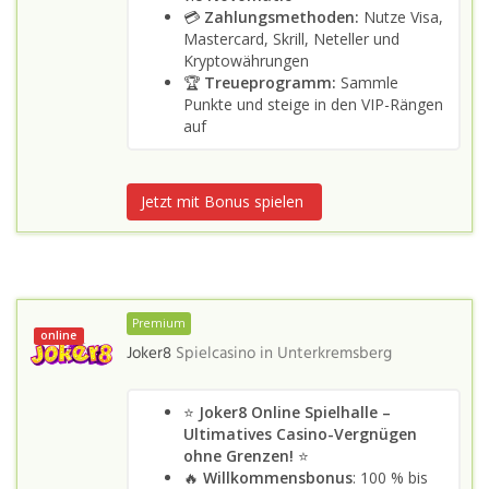
💳
Zahlungsmethoden:
Nutze Visa,
Mastercard, Skrill, Neteller und
Kryptowährungen
🏆
Treueprogramm:
Sammle
Punkte und steige in den VIP-Rängen
auf
Jetzt mit Bonus spielen
Premium
online
Joker8
Spielcasino in
Unterkremsberg
⭐
Joker8 Online Spielhalle –
Ultimatives Casino-Vergnügen
ohne Grenzen!
⭐
🔥
Willkommensbonus
: 100 % bis