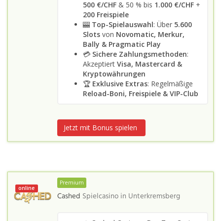
500 €/CHF
& 50 % bis
1.000 €/CHF
+
200 Freispiele
🎰
Top-Spielauswahl
: Über
5.600
Slots
von
Novomatic, Merkur,
Bally & Pragmatic Play
💳
Sichere Zahlungsmethoden
:
Akzeptiert
Visa, Mastercard &
Kryptowährungen
🏆
Exklusive Extras
: Regelmäßige
Reload-Boni, Freispiele & VIP-Club
Jetzt mit Bonus spielen
Premium
online
Cashed
Spielcasino in
Unterkremsberg