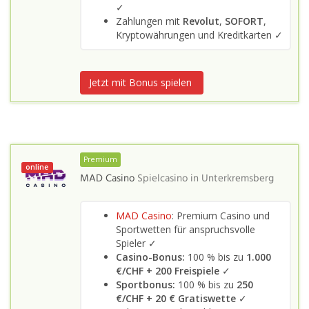
✓
Zahlungen mit
Revolut
,
SOFORT
,
Kryptowährungen und Kreditkarten ✓
Jetzt mit Bonus spielen
Premium
online
MAD Casino
Spielcasino in
Unterkremsberg
MAD Casino
: Premium Casino und
Sportwetten für anspruchsvolle
Spieler ✓
Casino-Bonus:
100 % bis zu
1.000
€/CHF + 200 Freispiele
✓
Sportbonus:
100 % bis zu
250
€/CHF + 20 € Gratiswette
✓