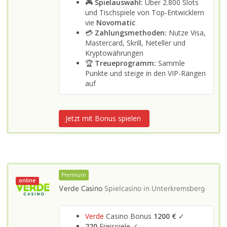
🎮
Spielauswahl:
Über 2.800 Slots
und Tischspiele von Top-Entwicklern
vie
Novomatic
💳
Zahlungsmethoden:
Nutze Visa,
Mastercard, Skrill, Neteller und
Kryptowährungen
🏆
Treueprogramm:
Sammle
Punkte und steige in den VIP-Rängen
auf
Jetzt mit Bonus spielen
Premium
online
Verde Casino
Spielcasino in
Unterkremsberg
Verde
Casino Bonus
1200 €
✓
220
Freispiele ✓