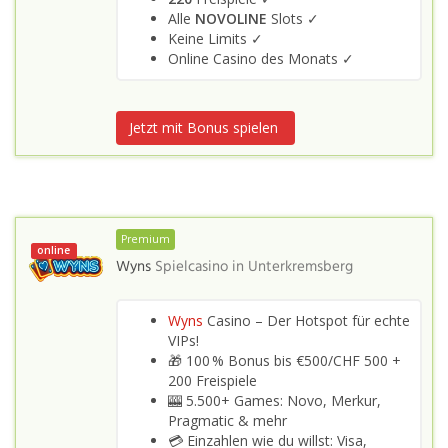
Alle
NOVOLINE
Slots ✓
Keine Limits ✓
Online Casino des Monats ✓
Jetzt mit Bonus spielen
Premium
online
Wyns
Spielcasino in
Unterkremsberg
Wyns
Casino – Der Hotspot für echte
VIPs!
🎁 100 % Bonus bis €500/CHF 500 +
200 Freispiele
🎰 5.500+ Games: Novo, Merkur,
Pragmatic & mehr
💳 Einzahlen wie du willst: Visa,