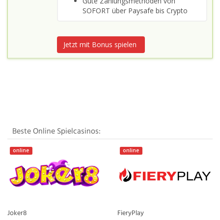
Gute Zahlungsmethoden von
SOFORT über Paysafe bis Crypto
Jetzt mit Bonus spielen
Beste Online Spielcasinos:
online
online
Joker8
FieryPlay