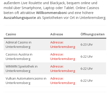
außerdem Live Roulette und Blackjack, bequem online und
mobil über Smartphone, Laptop oder Tablet. Online Casinos
bieten oft attraktive
Willkommensboni
und eine höhere
Auszahlungsquote
als Spielotheken vor Ort in Unterkremsberg.
Casino
Adresse
Öffnungszeiten
Admiral Casino in
Adresse:
6-23 Uhr
Unterkremsberg
Unterkremsberg
Casinos Austria in
Adresse:
6-22 Uhr
Unterkremsberg
Unterkremsberg
WINWIN Spielothek in
Adresse:
6-22 Uhr
Unterkremsberg
Unterkremsberg
Vulkan Automatencasino in
Adresse:
6-22 Uhr
Unterkremsberg
Unterkremsberg