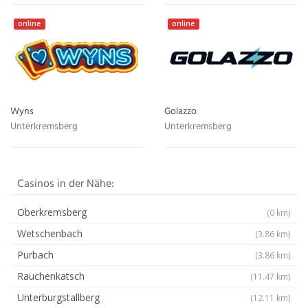
online
online
Wyns
Golazzo
Unterkremsberg
Unterkremsberg
Casinos in der Nähe:
Oberkremsberg
(0 km)
Wetschenbach
(3.86 km)
Purbach
(3.86 km)
Rauchenkatsch
(11.47 km)
Unterburgstallberg
(12.11 km)