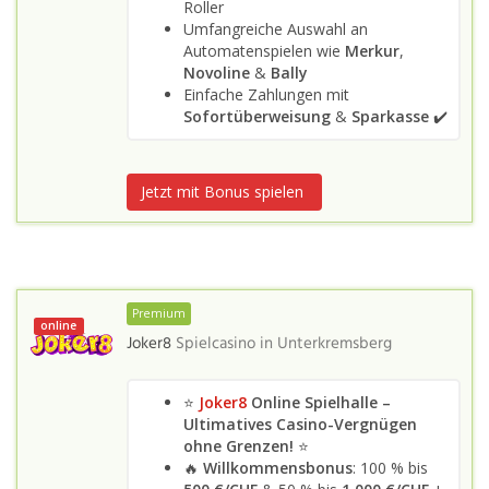
Roller
Umfangreiche Auswahl an
Automatenspielen wie
Merkur
,
Novoline
&
Bally
Einfache Zahlungen mit
Sofortüberweisung
&
Sparkasse
✔️
Jetzt mit Bonus spielen
Premium
online
Joker8
Spielcasino in
Unterkremsberg
⭐
Joker8
Online Spielhalle –
Ultimatives Casino-Vergnügen
ohne Grenzen!
⭐
🔥
Willkommensbonus
: 100 % bis