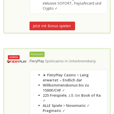
inklusive SOFORT, Paysafecard und
Crypto ✓
Jetzt mit Bonus spielen
Premium
online
FieryPlay
Spielcasino in
Unterkremsberg
★
FieryPlay Casino
>
Lang
erwartet – Endlich da!
Willkommensbonus bis zu
1500€/CHF
✓
225 Freispiele
, z.B. bei
Book of Ra
✓
ALLE Spiele
>
Novomatic
✓
Pragmatic
✓