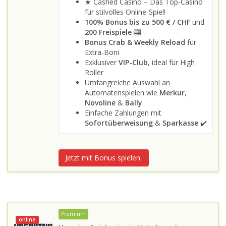
★ Cashed Casino – Das Top-Casino
für stilvolles Online-Spiel!
100% Bonus bis zu 500 €
/ CHF
und
200 Freispiele
🎰
Bonus Crab & Weekly Reload
für
Extra-Boni
Exklusiver
VIP-Club
, ideal für High
Roller
Umfangreiche Auswahl an
Automatenspielen wie
Merkur
,
Novoline
&
Bally
Einfache Zahlungen mit
Sofortüberweisung
&
Sparkasse
✔️
Jetzt mit Bonus spielen
Premium
online