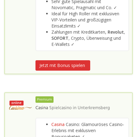
Sehr gute Spielausahl mit
Novomatic, Pragmatic und Co. ✓
Ideal für High Roller mit exklusiven
VIP-Vorteilen und großzügigen
Einsatzlimits ✓
Zahlungen mit Kreditkarten,
Revolut
,
SOFORT
, Crypto, Überweisung und
E-Wallets ✓
Jetzt mit Bonus spielen
Premium
online
Casina
Spielcasino in
Unterkremsberg
Casina
Casino: Glamouröses Casino-
Erlebnis mit exklusiven
Bonuspaketen ✓