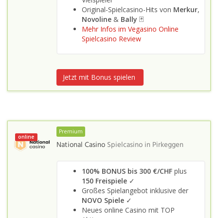
Original-Spielcasino-Hits von
Merkur
,
Novoline
&
Bally
🃏
Mehr Infos im Vegasino Online
Spielcasino Review
Jetzt mit Bonus spielen
Premium
online
National Casino
Spielcasino in
Pirkeggen
100% BONUS bis 300 €/CHF
plus
150 Freispiele
✓
Großes Spielangebot inklusive der
NOVO Spiele
✓
Neues online Casino mit TOP