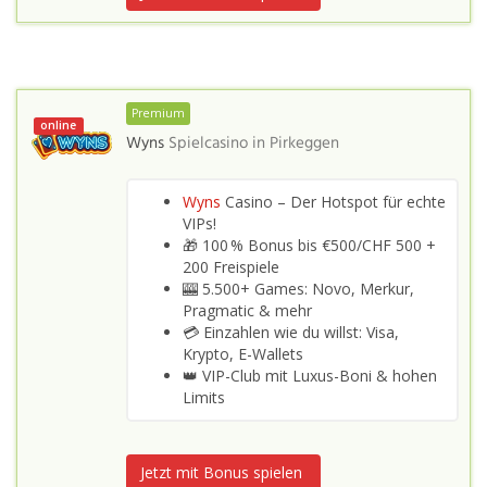
Premium
online
Wyns
Spielcasino in
Pirkeggen
Wyns
Casino – Der Hotspot für echte
VIPs!
🎁 100 % Bonus bis €500/CHF 500 +
200 Freispiele
🎰 5.500+ Games: Novo, Merkur,
Pragmatic & mehr
💳 Einzahlen wie du willst: Visa,
Krypto, E-Wallets
👑 VIP-Club mit Luxus-Boni & hohen
Limits
Jetzt mit Bonus spielen