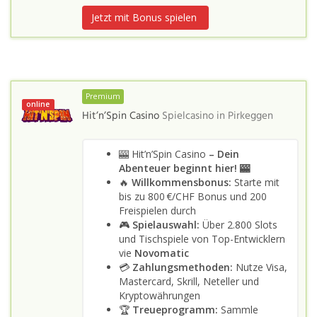
Jetzt mit Bonus spielen
Premium
online
Hit’n’Spin Casino
Spielcasino in
Pirkeggen
🎰 Hit’n’Spin Casino
– Dein
Abenteuer beginnt hier! 🎰
🔥
Willkommensbonus:
Starte mit
bis zu 800 €/CHF Bonus und 200
Freispielen durch
🎮
Spielauswahl:
Über 2.800 Slots
und Tischspiele von Top-Entwicklern
vie
Novomatic
💳
Zahlungsmethoden:
Nutze Visa,
Mastercard, Skrill, Neteller und
Kryptowährungen
🏆
Treueprogramm:
Sammle