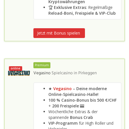
Kryptowährungen
🏆
Exklusive Extras
: Regelmäßige
Reload-Boni, Freispiele & VIP-Club
Jetzt mit Bonus spielen
Premium
online
Vegasino
Spielcasino in
Pirkeggen
★
Vegasino
– Deine moderne
Online-Spielcasino-Halle!
100 % Casino-Bonus bis 500 €/CHF
+
200 Freispiele
🎰
Wöchentliche Extras & der
spannende
Bonus Crab
VIP-Programm
für High Roller und
Vielspieler