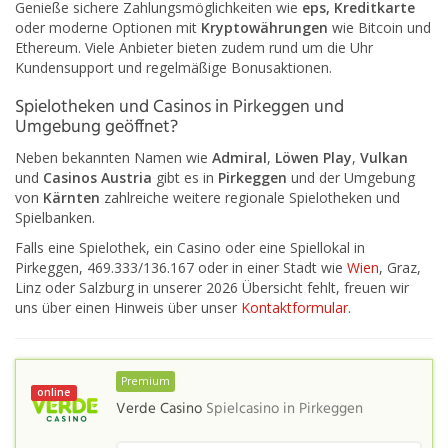
Genieße sichere Zahlungsmöglichkeiten wie
eps, Kreditkarte
oder moderne Optionen mit
Kryptowährungen
wie Bitcoin und
Ethereum. Viele Anbieter bieten zudem rund um die Uhr
Kundensupport und regelmäßige Bonusaktionen.
Spielotheken und Casinos in Pirkeggen und
Umgebung geöffnet?
Neben bekannten Namen wie
Admiral
,
Löwen Play
,
Vulkan
und
Casinos Austria
gibt es in
Pirkeggen
und der Umgebung
von
Kärnten
zahlreiche weitere regionale Spielotheken und
Spielbanken.
Falls eine Spielothek, ein Casino oder eine Spiellokal in
Pirkeggen, 469.333/136.167 oder in einer Stadt wie
Wien
, Graz,
Linz oder Salzburg in unserer 2026 Übersicht fehlt, freuen wir
uns über einen Hinweis über unser
Kontaktformular
.
Premium
online
Verde Casino
Spielcasino in
Pirkeggen