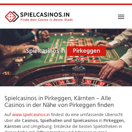
Skip
to
main
Toggl
content
navig
Spielcasinos in
Pirkeggen
Spielcasinos in Pirkeggen, Kärnten – Alle
Casinos in der Nähe von Pirkeggen finden
Auf
www.spielcasinos.in
findest du eine umfassende Übersicht
über alle
Casinos, Spielhallen und Spielcasinos
in
Pirkeggen,
Kärnten
und Umgebung. Entdecke die besten Spielotheken in