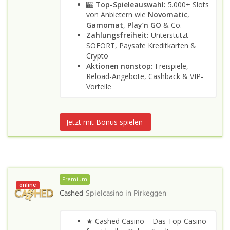
🎰
Top-Spieleauswahl:
5.000+ Slots
von Anbietern wie
Novomatic
,
Gamomat
,
Play’n GO
& Co.
Zahlungsfreiheit:
Unterstützt
SOFORT, Paysafe Kreditkarten &
Crypto
Aktionen nonstop:
Freispiele,
Reload-Angebote, Cashback & VIP-
Vorteile
Jetzt mit Bonus spielen
Premium
online
Cashed
Spielcasino in
Pirkeggen
★ Cashed Casino – Das Top-Casino