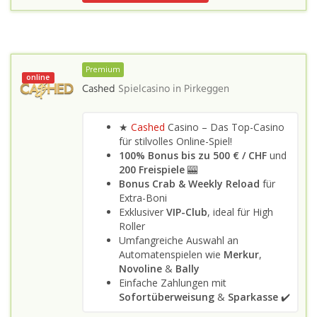
Premium
online
Cashed
Spielcasino in
Pirkeggen
★
Cashed
Casino – Das Top-Casino
für stilvolles Online-Spiel!
100% Bonus bis zu 500 €
/ CHF
und
200 Freispiele
🎰
Bonus Crab & Weekly Reload
für
Extra-Boni
Exklusiver
VIP-Club
, ideal für High
Roller
Umfangreiche Auswahl an
Automatenspielen wie
Merkur
,
Novoline
&
Bally
Einfache Zahlungen mit
Sofortüberweisung
&
Sparkasse
✔️