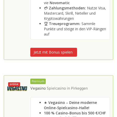
vie
Novomatic
💳
Zahlungsmethoden:
Nutze Visa,
Mastercard, Skrill, Neteller und
Kryptowährungen
🏆
Treueprogramm:
Sammle
Punkte und steige in den VIP-Rängen
auf
Jetzt mit Bonus spielen
Premium
online
Vegasino
Spielcasino in
Pirkeggen
★
Vegasino – Deine moderne
Online-Spielcasino-Halle!
100 % Casino-Bonus bis 500 €/CHF