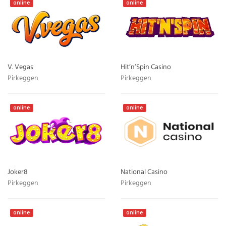
online
online
V. Vegas
Hit’n’Spin Casino
Pirkeggen
Pirkeggen
online
online
Joker8
National Casino
Pirkeggen
Pirkeggen
online
online