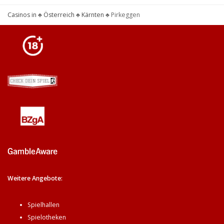
Casinos in
♣
Österreich
♣
Kärnten
♣
Pirkeggen
Weitere Angebote:
Spielhallen
Spielotheken