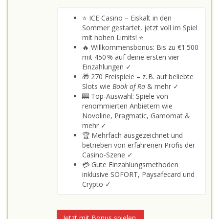
⭐ ICE Casino – Eiskalt in den
Sommer gestartet, jetzt voll im Spiel
mit hohen Limits! ⭐
🔥 Willkommensbonus: Bis zu €1.500
mit 450 % auf deine ersten vier
Einzahlungen ✓
🎁 270 Freispiele – z. B. auf beliebte
Slots wie
Book of Ra
& mehr ✓
🎰 Top‑Auswahl: Spiele von
renommierten Anbietern wie
Novoline, Pragmatic, Gamomat &
mehr ✓
🏆 Mehrfach ausgezeichnet und
betrieben von erfahrenen Profis der
Casino‑Szene ✓
💳 Gute Einzahlungsmethoden
inklusive SOFORT, Paysafecard und
Crypto ✓
Jetzt mit Bonus spielen