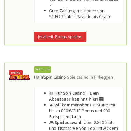
✓
Gute Zahlungsmethoden von
SOFORT über Paysafe bis Crypto
Jetzt mit Bonus spielen
Premium
online
Hit’n’Spin Casino
Spielcasino in
Pirkeggen
🎰 Hit’n’Spin Casino
– Dein
Abenteuer beginnt hier! 🎰
🔥
Willkommensbonus:
Starte mit
bis zu 800 €/CHF Bonus und 200
Freispielen durch
🎮
Spielauswahl:
Über 2.800 Slots
und Tischspiele von Top-Entwicklern