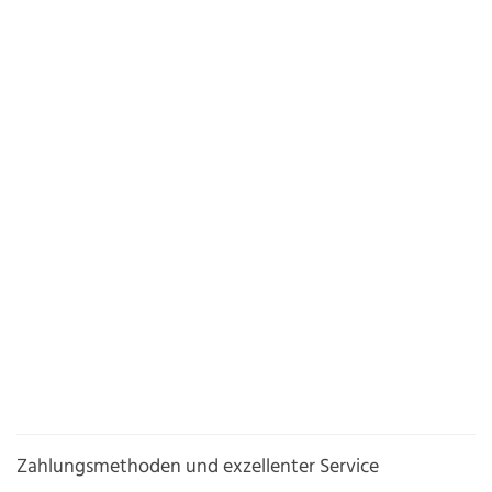
Zahlungsmethoden und exzellenter Service