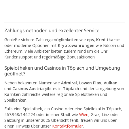
Zahlungsmethoden und exzellenter Service
Genieße sichere Zahlungsmöglichkeiten wie
eps, Kreditkarte
oder moderne Optionen mit
Kryptowährungen
wie Bitcoin und
Ethereum. Viele Anbieter bieten zudem rund um die Uhr
Kundensupport und regelmäßige Bonusaktionen.
Spielotheken und Casinos in Töplach und Umgebung
geöffnet?
Neben bekannten Namen wie
Admiral
,
Löwen Play
,
Vulkan
und
Casinos Austria
gibt es in
Töplach
und der Umgebung von
Kärnten
zahlreiche weitere regionale Spielotheken und
Spielbanken.
Falls eine Spielothek, ein Casino oder eine Spiellokal in Töplach,
467.968/144.224 oder in einer Stadt wie
Wien
, Graz, Linz oder
Salzburg in unserer 2026 Übersicht fehlt, freuen wir uns über
einen Hinweis über unser
Kontaktformular
.