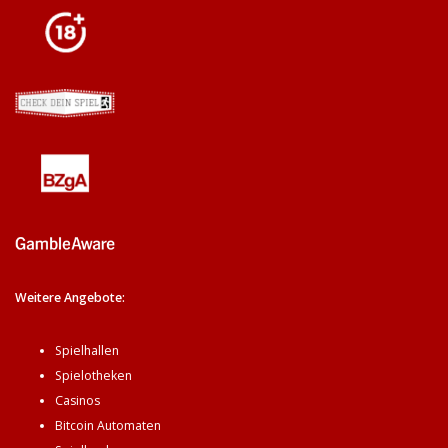
Weitere Angebote:
Spielhallen
Spielotheken
Casinos
Bitcoin Automaten