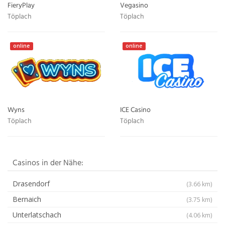
FieryPlay
Vegasino
Töplach
Töplach
online
online
Wyns
ICE Casino
Töplach
Töplach
Casinos in der Nähe:
Drasendorf
(3.66 km)
Bernaich
(3.75 km)
Unterlatschach
(4.06 km)