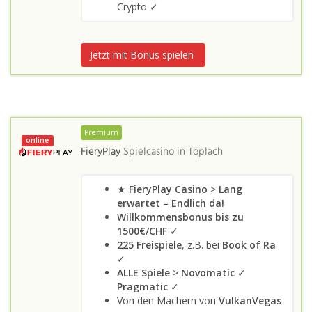
Crypto ✓
Jetzt mit Bonus spielen
Premium
online
FieryPlay
Spielcasino in
Töplach
★
FieryPlay Casino
>
Lang
erwartet – Endlich da!
Willkommensbonus bis zu
1500€/CHF
✓
225 Freispiele
, z.B. bei
Book of Ra
✓
ALLE Spiele
>
Novomatic
✓
Pragmatic
✓
Von den Machern von
VulkanVegas