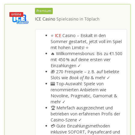
Premium
online
ICE Casino
Spielcasino in
Töplach
⭐
ICE
Casino – Eiskalt in den
Sommer gestartet, jetzt voll im Spiel
mit hohen Limits! ⭐
🔥 Willkommensbonus: Bis zu €1.500
mit 450 % auf deine ersten vier
Einzahlungen ✓
🎁 270 Freispiele – z. B. auf beliebte
Slots wie
Book of Ra
& mehr ✓
🎰 Top‑Auswahl: Spiele von
renommierten Anbietern wie
Novoline, Pragmatic, Gamomat &
mehr ✓
🏆 Mehrfach ausgezeichnet und
betrieben von erfahrenen Profis der
Casino‑Szene ✓
💳 Gute Einzahlungsmethoden
inklusive SOFORT, Paysafecard und