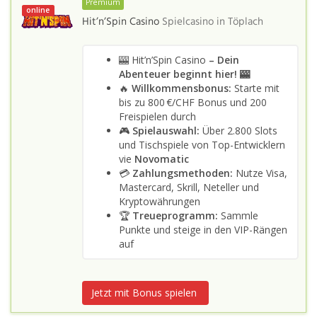
Premium
online
Hit’n’Spin Casino
Spielcasino in
Töplach
🎰 Hit’n’Spin Casino
– Dein
Abenteuer beginnt hier! 🎰
🔥
Willkommensbonus:
Starte mit
bis zu 800 €/CHF Bonus und 200
Freispielen durch
🎮
Spielauswahl:
Über 2.800 Slots
und Tischspiele von Top-Entwicklern
vie
Novomatic
💳
Zahlungsmethoden:
Nutze Visa,
Mastercard, Skrill, Neteller und
Kryptowährungen
🏆
Treueprogramm:
Sammle
Punkte und steige in den VIP-Rängen
auf
Jetzt mit Bonus spielen