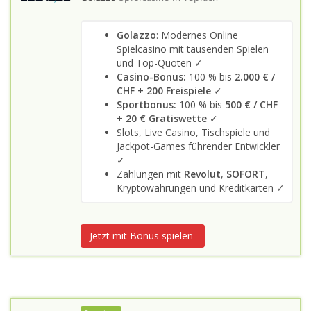
Golazzo
: Modernes Online
Spielcasino mit tausenden Spielen
und Top-Quoten ✓
Casino-Bonus:
100 % bis
2.000 € /
CHF + 200 Freispiele
✓
Sportbonus:
100 % bis
500 € / CHF
+ 20 € Gratiswette
✓
Slots, Live Casino, Tischspiele und
Jackpot-Games führender Entwickler
✓
Zahlungen mit
Revolut
,
SOFORT
,
Kryptowährungen und Kreditkarten ✓
Jetzt mit Bonus spielen