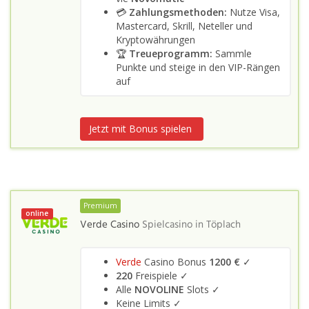
💳
Zahlungsmethoden:
Nutze Visa,
Mastercard, Skrill, Neteller und
Kryptowährungen
🏆
Treueprogramm:
Sammle
Punkte und steige in den VIP-Rängen
auf
Jetzt mit Bonus spielen
Premium
online
Verde Casino
Spielcasino in
Töplach
Verde
Casino Bonus
1200 €
✓
220
Freispiele ✓
Alle
NOVOLINE
Slots ✓
Keine Limits ✓