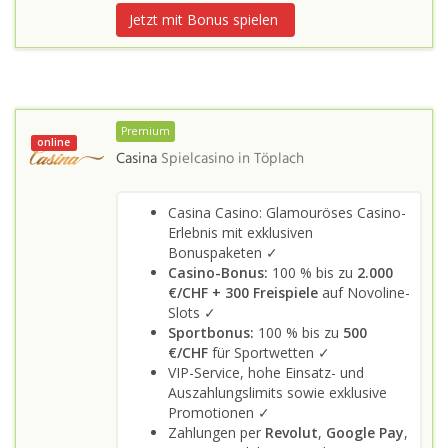
Jetzt mit Bonus spielen
Premium
online
Casina
Spielcasino in
Töplach
Casina Casino: Glamouröses Casino-
Erlebnis mit exklusiven
Bonuspaketen ✓
Casino-Bonus:
100 % bis zu
2.000
€/CHF + 300 Freispiele
auf Novoline-
Slots ✓
Sportbonus:
100 % bis zu
500
€/CHF
für Sportwetten ✓
VIP-Service, hohe Einsatz- und
Auszahlungslimits sowie exklusive
Promotionen ✓
Zahlungen per
Revolut
,
Google Pay
,