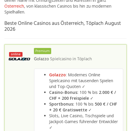
deiner Nähe mit Öffnungszeiten und Adressen in ganz
Österreich
, von klassischen Casinos bis hin zu modernen
Spielhallen.
Beste Online Casinos aus Österreich, Töplach August
2026
Premium
online
Golazzo
Spielcasino in
Töplach
Golazzo
: Modernes Online
Spielcasino mit tausenden Spielen
und Top-Quoten ✓
Casino-Bonus:
100 % bis
2.000 € /
CHF + 200 Freispiele
✓
Sportbonus:
100 % bis
500 € / CHF
+ 20 € Gratiswette
✓
Slots, Live Casino, Tischspiele und
Jackpot-Games führender Entwickler
✓