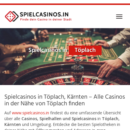
Skip
to
main
Toggl
content
navig
Spielcasinos in
Töplach
Spielcasinos in Töplach, Kärnten – Alle Casinos
in der Nähe von Töplach finden
Auf
www.spielcasinos.in
findest du eine umfassende Übersicht
über alle
Casinos, Spielhallen und Spielcasinos
in
Töplach,
Kärnten
und Umgebung. Entdecke die besten Spielotheken in