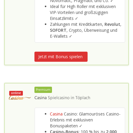
Novomatic, Pragmatic und Co. ✓
Ideal für High Roller mit exklusiven
VIP-Vorteilen und großzügigen
Einsatzlimits ✓
Zahlungen mit Kreditkarten,
Revolut
,
SOFORT
, Crypto, Überweisung und
E-Wallets ✓
Jetzt mit Bonus spielen
Premium
online
Casina
Spielcasino in
Töplach
Casina
Casino: Glamouröses Casino-
Erlebnis mit exklusiven
Bonuspaketen ✓
Casino-Bonus:
100 % bis zu
2.000