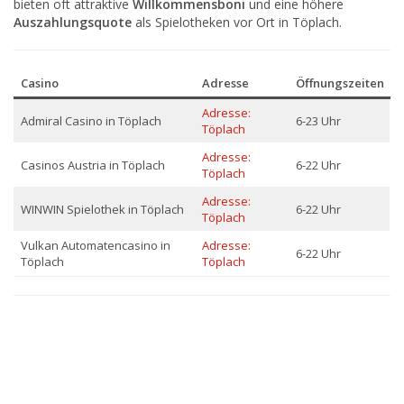
bieten oft attraktive
Willkommensboni
und eine höhere
Auszahlungsquote
als Spielotheken vor Ort in Töplach.
Casino
Adresse
Öffnungszeiten
Adresse:
Admiral Casino in Töplach
6-23 Uhr
Töplach
Adresse:
Casinos Austria in Töplach
6-22 Uhr
Töplach
Adresse:
WINWIN Spielothek in Töplach
6-22 Uhr
Töplach
Vulkan Automatencasino in
Adresse:
6-22 Uhr
Töplach
Töplach