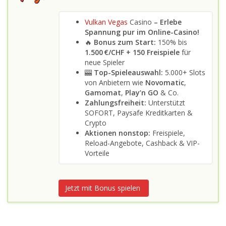
Vulkan Vegas
Casino
– Erlebe
Spannung pur im Online-Casino!
🔥
Bonus zum Start:
150% bis
1.500 €/CHF + 150 Freispiele
für
neue Spieler
🎰
Top-Spieleauswahl:
5.000+ Slots
von Anbietern wie
Novomatic
,
Gamomat
,
Play’n GO
& Co.
Zahlungsfreiheit:
Unterstützt
SOFORT, Paysafe Kreditkarten &
Crypto
Aktionen nonstop:
Freispiele,
Reload-Angebote, Cashback & VIP-
Vorteile
Jetzt mit Bonus spielen