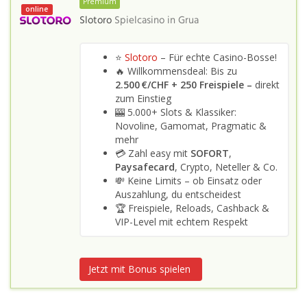
Premium
online
Slotoro
Spielcasino in
Grua
⭐
Slotoro
– Für echte Casino-Bosse!
🔥 Willkommensdeal: Bis zu
2.500 €/CHF + 250 Freispiele –
direkt
zum Einstieg
🎰 5.000+ Slots & Klassiker:
Novoline, Gamomat, Pragmatic &
mehr
💳 Zahl easy mit
SOFORT
,
Paysafecard
, Crypto, Neteller & Co.
💸 Keine Limits – ob Einsatz oder
Auszahlung, du entscheidest
🏆 Freispiele, Reloads, Cashback &
VIP-Level mit echtem Respekt
Jetzt mit Bonus spielen