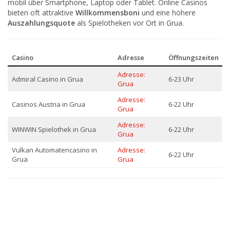
mobil über Smartphone, Laptop oder Tablet. Online Casinos
bieten oft attraktive
Willkommensboni
und eine höhere
Auszahlungsquote
als Spielotheken vor Ort in Grua.
Casino
Adresse
Öffnungszeiten
Adresse:
Admiral Casino in Grua
6-23 Uhr
Grua
Adresse:
Casinos Austria in Grua
6-22 Uhr
Grua
Adresse:
WINWIN Spielothek in Grua
6-22 Uhr
Grua
Vulkan Automatencasino in
Adresse:
6-22 Uhr
Grua
Grua