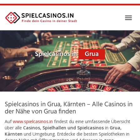
Skip
to
main
Toggl
content
navig
Spielcasinos in
Grua
Spielcasinos in Grua, Kärnten – Alle Casinos in
der Nähe von Grua finden
Auf
www.spielcasinos.in
findest du eine umfassende Übersicht
über alle
Casinos, Spielhallen und Spielcasinos
in
Grua,
Kärnten
und Umgebung. Entdecke die besten Spielotheken in