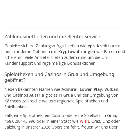
Zahlungsmethoden und exzellenter Service
Genieße sichere Zahlungsmöglichkeiten wie
eps, Kreditkarte
oder moderne Optionen mit
Kryptowährungen
wie Bitcoin und
Ethereum. Viele Anbieter bieten zudem rund um die Uhr
Kundensupport und regelmäßige Bonusaktionen.
Spielotheken und Casinos in Grua und Umgebung
geöffnet?
Neben bekannten Namen wie
Admiral
,
Löwen Play
,
Vulkan
und
Casinos Austria
gibt es in
Grua
und der Umgebung von
Kärnten
zahlreiche weitere regionale Spielotheken und
Spielbanken.
Falls eine Spielothek, ein Casino oder eine Spiellokal in Grua,
468.029/143.996 oder in einer Stadt wie
Wien
, Graz, Linz oder
Salzburg in unserer 2026 Übersicht fehlt, freuen wir uns über