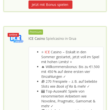
Jetzt mit Bonus spielen
Premium
online
ICE Casino
Spielcasino in
Grua
⭐
ICE
Casino – Eiskalt in den
Sommer gestartet, jetzt voll im Spiel
mit hohen Limits! ⭐
🔥 Willkommensbonus: Bis zu €1.500
mit 450 % auf deine ersten vier
Einzahlungen ✓
🎁 270 Freispiele – z. B. auf beliebte
Slots wie
Book of Ra
& mehr ✓
🎰 Top‑Auswahl: Spiele von
renommierten Anbietern wie
Novoline, Pragmatic, Gamomat &
mehr ✓