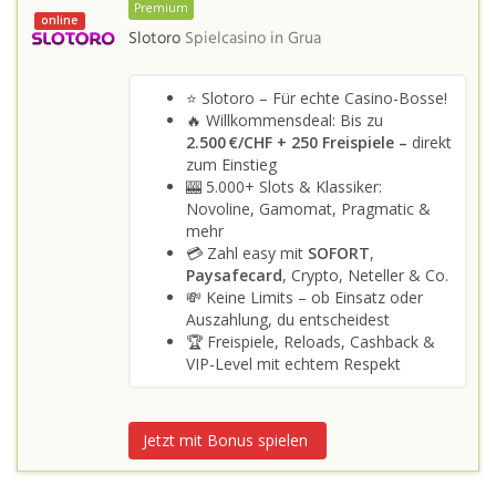
Premium
online
Slotoro
Spielcasino in
Grua
⭐ Slotoro – Für echte Casino-Bosse!
🔥 Willkommensdeal: Bis zu
2.500 €/CHF + 250 Freispiele –
direkt
zum Einstieg
🎰 5.000+ Slots & Klassiker:
Novoline, Gamomat, Pragmatic &
mehr
💳 Zahl easy mit
SOFORT
,
Paysafecard
, Crypto, Neteller & Co.
💸 Keine Limits – ob Einsatz oder
Auszahlung, du entscheidest
🏆 Freispiele, Reloads, Cashback &
VIP-Level mit echtem Respekt
Jetzt mit Bonus spielen