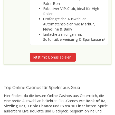
Extra-Boni
Exklusiver
VIP-Club
, ideal für High
Roller
Umfangreiche Auswahl an
Automatenspielen wie
Merkur
,
Novoline
&
Bally
Einfache Zahlungen mit
Sofortüberweisung
&
Sparkasse
✔️
Jetzt mit Bonus spielen
Top Online Casinos für Spieler aus Grua
Hier findest du die besten Online Casinos aus Österreich, die
eine breite Auswahl an beliebten Slot-Games wie
Book of Ra,
Sizzling Hot, Triple Chance
und
Extra 10 Liner
bieten. Spiele
außerdem Live Roulette und Blackjack, bequem online und