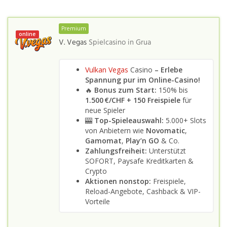
Premium
online
V. Vegas
Spielcasino in
Grua
Vulkan Vegas
Casino
– Erlebe
Spannung pur im Online-Casino!
🔥
Bonus zum Start:
150% bis
1.500 €/CHF + 150 Freispiele
für
neue Spieler
🎰
Top-Spieleauswahl:
5.000+ Slots
von Anbietern wie
Novomatic
,
Gamomat
,
Play’n GO
& Co.
Zahlungsfreiheit:
Unterstützt
SOFORT, Paysafe Kreditkarten &
Crypto
Aktionen nonstop:
Freispiele,
Reload-Angebote, Cashback & VIP-
Vorteile