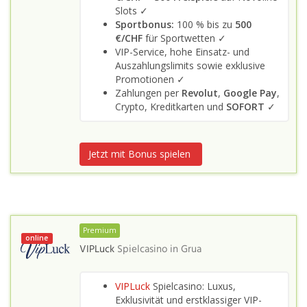
Slots ✓
Sportbonus:
100 % bis zu
500
€/CHF
für Sportwetten ✓
VIP-Service, hohe Einsatz- und
Auszahlungslimits sowie exklusive
Promotionen ✓
Zahlungen per
Revolut
,
Google Pay
,
Crypto, Kreditkarten und
SOFORT
✓
Jetzt mit Bonus spielen
Premium
online
VIPLuck
Spielcasino in
Grua
VIPLuck
Spielcasino: Luxus,
Exklusivität und erstklassiger VIP-