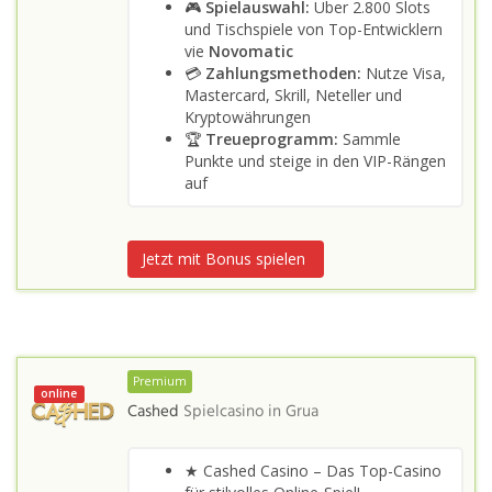
🎮
Spielauswahl:
Über 2.800 Slots
und Tischspiele von Top-Entwicklern
vie
Novomatic
💳
Zahlungsmethoden:
Nutze Visa,
Mastercard, Skrill, Neteller und
Kryptowährungen
🏆
Treueprogramm:
Sammle
Punkte und steige in den VIP-Rängen
auf
Jetzt mit Bonus spielen
Premium
online
Cashed
Spielcasino in
Grua
★ Cashed Casino – Das Top-Casino