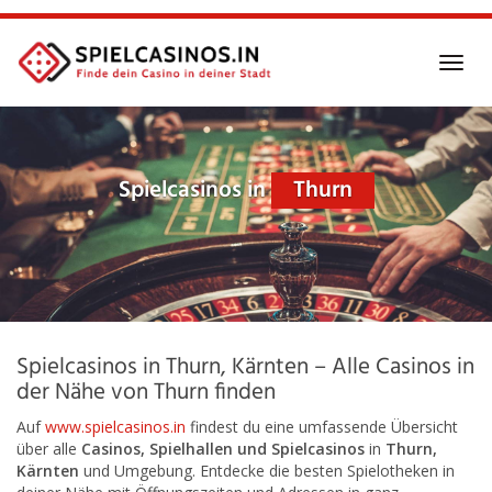
Skip
to
main
Toggl
content
navig
Spielcasinos in
Thurn
Spielcasinos in Thurn, Kärnten – Alle Casinos in
der Nähe von Thurn finden
Auf
www.spielcasinos.in
findest du eine umfassende Übersicht
über alle
Casinos, Spielhallen und Spielcasinos
in
Thurn,
Kärnten
und Umgebung. Entdecke die besten Spielotheken in