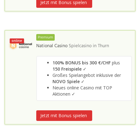
Jetzt mit Bonus spielen
Premium
online
National Casino
Spielcasino in
Thurn
100% BONUS bis 300 €/CHF
plus
150 Freispiele
✓
Großes Spielangebot inklusive der
NOVO Spiele
✓
Neues online Casino mit TOP
Aktionen ✓
Jetzt mit Bonus spielen