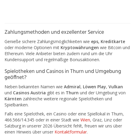
Zahlungsmethoden und exzellenter Service
Genieße sichere Zahlungsmöglichkeiten wie
eps, Kreditkarte
oder moderne Optionen mit
Kryptowährungen
wie Bitcoin und
Ethereum. Viele Anbieter bieten zudem rund um die Uhr
Kundensupport und regelmäßige Bonusaktionen.
Spielotheken und Casinos in Thurn und Umgebung
geöffnet?
Neben bekannten Namen wie
Admiral
,
Löwen Play
,
Vulkan
und
Casinos Austria
gibt es in
Thurn
und der Umgebung von
Kärnten
zahlreiche weitere regionale Spielotheken und
Spielbanken.
Falls eine Spielothek, ein Casino oder eine Spiellokal in Thurn,
466.566/14.345 oder in einer Stadt wie
Wien
, Graz, Linz oder
Salzburg in unserer 2026 Übersicht fehlt, freuen wir uns über
einen Hinweis über unser
Kontaktformular
.