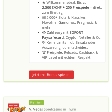
🔥 Willkommensdeal: Bis zu
2.500 €/CHF + 250 Freispiele –
direkt
zum Einstieg
🎰 5.000+ Slots & Klassiker:
Novoline, Gamomat, Pragmatic &
mehr
💳 Zahl easy mit
SOFORT
,
Paysafecard
, Crypto, Neteller & Co.
💸 Keine Limits – ob Einsatz oder
Auszahlung, du entscheidest
🏆 Freispiele, Reloads, Cashback &
VIP-Level mit echtem Respekt
Jetzt mit Bonus spielen
Premium
online
V. Vegas
Spielcasino in
Thurn