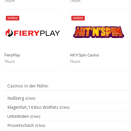
Thurn
Thurn
online
online
FieryPlay
Hit’n’Spin Casino
Thurn
Thurn
Casinos in der Nähe:
Nußberg
(0 km)
Klagenfurt,14.Bez.:Wölfnitz
(0 km)
Unterlinden
(0 km)
Prosintschach
(0 km)