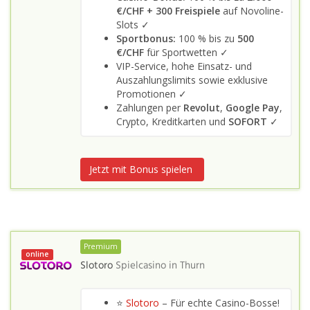
€/CHF + 300 Freispiele
auf Novoline-
Slots ✓
Sportbonus:
100 % bis zu
500
€/CHF
für Sportwetten ✓
VIP-Service, hohe Einsatz- und
Auszahlungslimits sowie exklusive
Promotionen ✓
Zahlungen per
Revolut
,
Google Pay
,
Crypto, Kreditkarten und
SOFORT
✓
Jetzt mit Bonus spielen
Premium
online
Slotoro
Spielcasino in
Thurn
⭐
Slotoro
– Für echte Casino-Bosse!