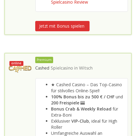
Spielcasino Review
Jetzt mit Bonus spielen
Premium
online
Cashed
Spielcasino in
Witsch
★ Cashed Casino – Das Top-Casino
für stilvolles Online-Spiel!
100% Bonus bis zu 500 €
/ CHF
und
200 Freispiele
🎰
Bonus Crab & Weekly Reload
für
Extra-Boni
Exklusiver
VIP-Club
, ideal für High
Roller
Umfangreiche Auswahl an