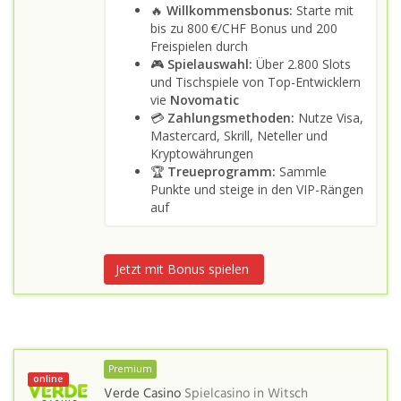
🔥
Willkommensbonus:
Starte mit
bis zu 800 €/CHF Bonus und 200
Freispielen durch
🎮
Spielauswahl:
Über 2.800 Slots
und Tischspiele von Top-Entwicklern
vie
Novomatic
💳
Zahlungsmethoden:
Nutze Visa,
Mastercard, Skrill, Neteller und
Kryptowährungen
🏆
Treueprogramm:
Sammle
Punkte und steige in den VIP-Rängen
auf
Jetzt mit Bonus spielen
Premium
online
Verde Casino
Spielcasino in
Witsch