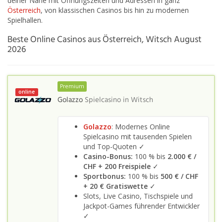
deiner Nähe mit Öffnungszeiten und Adressen in ganz
Österreich
, von klassischen Casinos bis hin zu modernen
Spielhallen.
Beste Online Casinos aus Österreich, Witsch August
2026
Premium
online
Golazzo
Spielcasino in
Witsch
Golazzo
: Modernes Online
Spielcasino mit tausenden Spielen
und Top-Quoten ✓
Casino-Bonus:
100 % bis
2.000 € /
CHF + 200 Freispiele
✓
Sportbonus:
100 % bis
500 € / CHF
+ 20 € Gratiswette
✓
Slots, Live Casino, Tischspiele und
Jackpot-Games führender Entwickler
✓