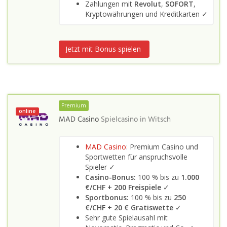
Zahlungen mit
Revolut
,
SOFORT
,
Kryptowährungen und Kreditkarten ✓
Jetzt mit Bonus spielen
Premium
online
MAD Casino
Spielcasino in
Witsch
MAD Casino
: Premium Casino und
Sportwetten für anspruchsvolle
Spieler ✓
Casino-Bonus:
100 % bis zu
1.000
€/CHF + 200 Freispiele
✓
Sportbonus:
100 % bis zu
250
€/CHF + 20 € Gratiswette
✓
Sehr gute Spielausahl mit