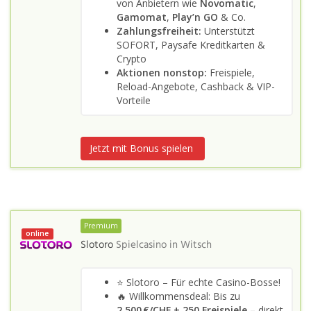
von Anbietern wie
Novomatic
,
Gamomat
,
Play’n GO
& Co.
Zahlungsfreiheit:
Unterstützt
SOFORT, Paysafe Kreditkarten &
Crypto
Aktionen nonstop:
Freispiele,
Reload-Angebote, Cashback & VIP-
Vorteile
Jetzt mit Bonus spielen
Premium
online
Slotoro
Spielcasino in
Witsch
⭐ Slotoro – Für echte Casino-Bosse!
🔥 Willkommensdeal: Bis zu
2.500 €/CHF + 250 Freispiele –
direkt