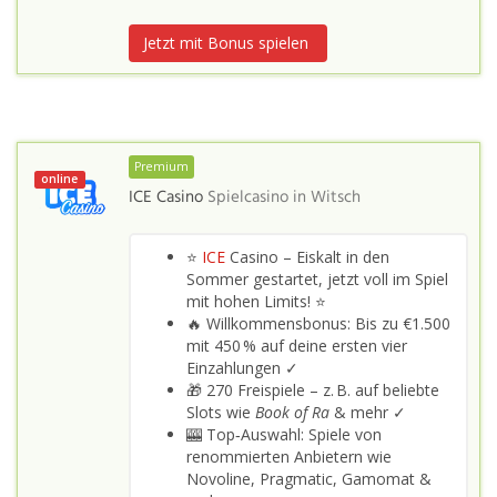
Jetzt mit Bonus spielen
Premium
online
ICE Casino
Spielcasino in
Witsch
⭐
ICE
Casino – Eiskalt in den
Sommer gestartet, jetzt voll im Spiel
mit hohen Limits! ⭐
🔥 Willkommensbonus: Bis zu €1.500
mit 450 % auf deine ersten vier
Einzahlungen ✓
🎁 270 Freispiele – z. B. auf beliebte
Slots wie
Book of Ra
& mehr ✓
🎰 Top‑Auswahl: Spiele von
renommierten Anbietern wie
Novoline, Pragmatic, Gamomat &