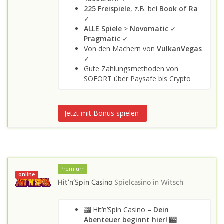
225 Freispiele
, z.B. bei
Book of Ra
✓
ALLE Spiele
>
Novomatic
✓
Pragmatic
✓
Von den Machern von
VulkanVegas
✓
Gute Zahlungsmethoden von
SOFORT über Paysafe bis Crypto
Jetzt mit Bonus spielen
Premium
online
Hit’n’Spin Casino
Spielcasino in
Witsch
🎰 Hit’n’Spin Casino
– Dein
Abenteuer beginnt hier! 🎰