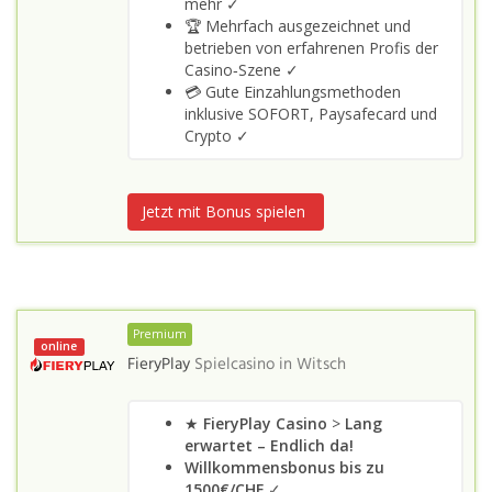
mehr ✓
🏆 Mehrfach ausgezeichnet und
betrieben von erfahrenen Profis der
Casino‑Szene ✓
💳 Gute Einzahlungsmethoden
inklusive SOFORT, Paysafecard und
Crypto ✓
Jetzt mit Bonus spielen
Premium
online
FieryPlay
Spielcasino in
Witsch
★
FieryPlay Casino
>
Lang
erwartet – Endlich da!
Willkommensbonus bis zu
1500€/CHF
✓