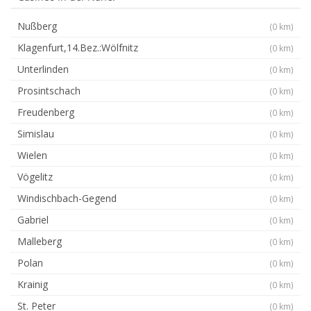
Nußberg
(0 km)
Klagenfurt,14.Bez.:Wölfnitz
(0 km)
Unterlinden
(0 km)
Prosintschach
(0 km)
Freudenberg
(0 km)
Simislau
(0 km)
Wielen
(0 km)
Vögelitz
(0 km)
Windischbach-Gegend
(0 km)
Gabriel
(0 km)
Malleberg
(0 km)
Polan
(0 km)
Krainig
(0 km)
St. Peter
(0 km)