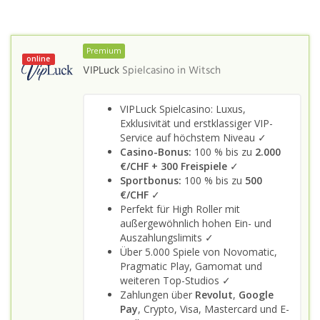
Premium
online
VIPLuck
Spielcasino in
Witsch
VIPLuck Spielcasino: Luxus,
Exklusivität und erstklassiger VIP-
Service auf höchstem Niveau ✓
Casino-Bonus:
100 % bis zu
2.000
€/CHF + 300 Freispiele
✓
Sportbonus:
100 % bis zu
500
€/CHF
✓
Perfekt für High Roller mit
außergewöhnlich hohen Ein- und
Auszahlungslimits ✓
Über 5.000 Spiele von Novomatic,
Pragmatic Play, Gamomat und
weiteren Top-Studios ✓
Zahlungen über
Revolut
,
Google
Pay
, Crypto, Visa, Mastercard und E-