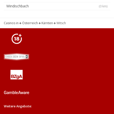
Windischbach
(0 km)
Casinos in
♣
Österreich
♣
Kärnten
♣
Witsch
Weitere Angebote: