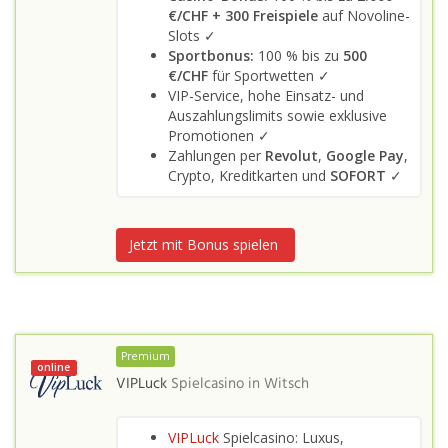
€/CHF + 300 Freispiele
auf Novoline-
Slots ✓
Sportbonus:
100 % bis zu
500
€/CHF
für Sportwetten ✓
VIP-Service, hohe Einsatz- und
Auszahlungslimits sowie exklusive
Promotionen ✓
Zahlungen per
Revolut
,
Google Pay
,
Crypto, Kreditkarten und
SOFORT
✓
Jetzt mit Bonus spielen
Premium
online
VIPLuck
Spielcasino in
Witsch
VIPLuck
Spielcasino: Luxus,