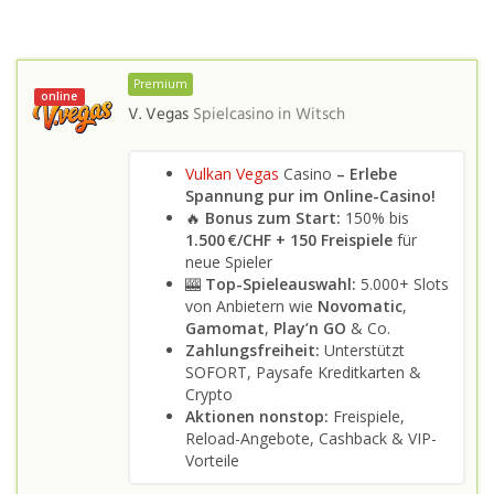
Premium
online
V. Vegas
Spielcasino in
Witsch
Vulkan Vegas
Casino
– Erlebe
Spannung pur im Online-Casino!
🔥
Bonus zum Start:
150% bis
1.500 €/CHF + 150 Freispiele
für
neue Spieler
🎰
Top-Spieleauswahl:
5.000+ Slots
von Anbietern wie
Novomatic
,
Gamomat
,
Play’n GO
& Co.
Zahlungsfreiheit:
Unterstützt
SOFORT, Paysafe Kreditkarten &
Crypto
Aktionen nonstop:
Freispiele,
Reload-Angebote, Cashback & VIP-
Vorteile