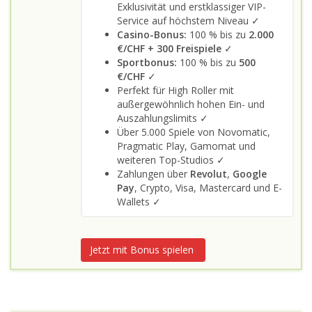
Exklusivität und erstklassiger VIP-
Service auf höchstem Niveau ✓
Casino-Bonus:
100 % bis zu
2.000
€/CHF + 300 Freispiele
✓
Sportbonus:
100 % bis zu
500
€/CHF
✓
Perfekt für High Roller mit
außergewöhnlich hohen Ein- und
Auszahlungslimits ✓
Über 5.000 Spiele von Novomatic,
Pragmatic Play, Gamomat und
weiteren Top-Studios ✓
Zahlungen über
Revolut
,
Google
Pay
, Crypto, Visa, Mastercard und E-
Wallets ✓
Jetzt mit Bonus spielen