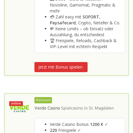
Novoline, Gamomat, Pragmatic &
mehr
💳 Zahl easy mit
SOFORT
,
Paysafecard
, Crypto, Neteller & Co.
💸 Keine Limits – ob Einsatz oder
Auszahlung, du entscheidest
🏆 Freispiele, Reloads, Cashback &
VIP-Level mit echtem Respekt
Jetzt mit Bonus spielen
Premium
online
Verde Casino
Spielcasino in
St. Magdalen
Verde Casino Bonus
1200 €
✓
220
Freispiele ✓