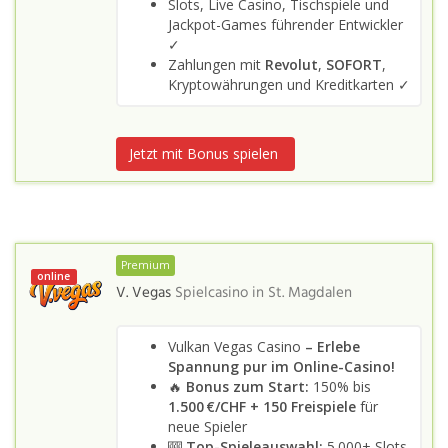
Slots, Live Casino, Tischspiele und
Jackpot-Games führender Entwickler
✓
Zahlungen mit
Revolut
,
SOFORT
,
Kryptowährungen und Kreditkarten ✓
Jetzt mit Bonus spielen
Premium
online
V. Vegas
Spielcasino in
St. Magdalen
Vulkan Vegas Casino
– Erlebe
Spannung pur im Online-Casino!
🔥
Bonus zum Start:
150% bis
1.500 €/CHF + 150 Freispiele
für
neue Spieler
🎰
Top-Spieleauswahl:
5.000+ Slots