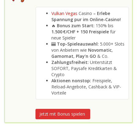
Vulkan Vegas
Casino
– Erlebe
Spannung pur im Online-Casino!
🔥
Bonus zum Start:
150% bis
1.500 €/CHF + 150 Freispiele
für
neue Spieler
🎰
Top-Spieleauswahl:
5.000+ Slots
von Anbietern wie
Novomatic
,
Gamomat
,
Play’n GO
& Co.
Zahlungsfreiheit:
Unterstützt
SOFORT, Paysafe Kreditkarten &
Crypto
Aktionen nonstop:
Freispiele,
Reload-Angebote, Cashback & VIP-
Vorteile
Jetzt mit Bonus spielen