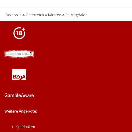
Casinos in
♣
Österreich
♣
Kärnten
♣
St. Magdalen
Weitere Angebote:
Spielhallen