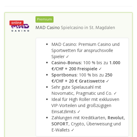
Premium
online
MAD Casino
Spielcasino in
St. Magdalen
MAD Casino: Premium Casino und
Sportwetten für anspruchsvolle
Spieler ✓
Casino-Bonus:
100 % bis zu
1.000
€/CHF + 200 Freispiele
✓
Sportbonus:
100 % bis zu
250
€/CHF + 20 € Gratiswette
✓
Sehr gute Spielausahl mit
Novomatic, Pragmatic und Co. ✓
Ideal für High Roller mit exklusiven
VIP-Vorteilen und großzügigen
Einsatzlimits ✓
Zahlungen mit Kreditkarten,
Revolut
,
SOFORT
, Crypto, Überweisung und
E-Wallets ✓