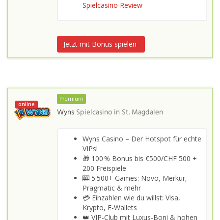
Spielcasino Review
Jetzt mit Bonus spielen
Premium
online
Wyns
Spielcasino in
St. Magdalen
Wyns Casino – Der Hotspot für echte
VIPs!
🎁 100 % Bonus bis €500/CHF 500 +
200 Freispiele
🎰 5.500+ Games: Novo, Merkur,
Pragmatic & mehr
💳 Einzahlen wie du willst: Visa,
Krypto, E-Wallets
👑 VIP-Club mit Luxus-Boni & hohen