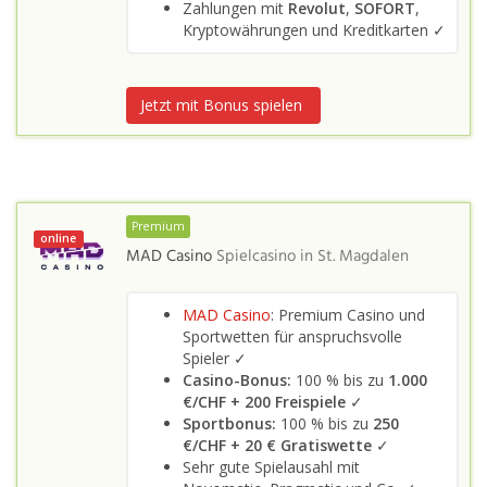
Zahlungen mit
Revolut
,
SOFORT
,
Kryptowährungen und Kreditkarten ✓
Jetzt mit Bonus spielen
Premium
online
MAD Casino
Spielcasino in
St. Magdalen
MAD Casino
: Premium Casino und
Sportwetten für anspruchsvolle
Spieler ✓
Casino-Bonus:
100 % bis zu
1.000
€/CHF + 200 Freispiele
✓
Sportbonus:
100 % bis zu
250
€/CHF + 20 € Gratiswette
✓
Sehr gute Spielausahl mit