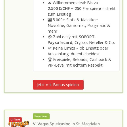
🔥 Willkommensdeal: Bis zu
2.500 €/CHF + 250 Freispiele –
direkt
zum Einstieg
🎰 5.000+ Slots & Klassiker:
Novoline, Gamomat, Pragmatic &
mehr
💳 Zahl easy mit
SOFORT
,
Paysafecard
, Crypto, Neteller & Co.
💸 Keine Limits – ob Einsatz oder
Auszahlung, du entscheidest
🏆 Freispiele, Reloads, Cashback &
VIP-Level mit echtem Respekt
Jetzt mit Bonus spielen
Premium
online
V. Vegas
Spielcasino in
St. Magdalen