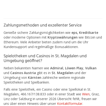
Zahlungsmethoden und exzellenter Service
Genieße sichere Zahlungsmöglichkeiten wie
eps, Kreditkarte
oder moderne Optionen mit
Kryptowährungen
wie Bitcoin und
Ethereum. Viele Anbieter bieten zudem rund um die Uhr
Kundensupport und regelmäßige Bonusaktionen.
Spielotheken und Casinos in St. Magdalen und
Umgebung geöffnet?
Neben bekannten Namen wie
Admiral
,
Löwen Play
,
Vulkan
und
Casinos Austria
gibt es in
St. Magdalen
und der
Umgebung von
Kärnten
zahlreiche weitere regionale
Spielotheken und Spielbanken.
Falls eine Spielothek, ein Casino oder eine Spiellokal in St.
Magdalen, 466.167/138.833 oder in einer Stadt wie
Wien
, Graz,
Linz oder Salzburg in unserer 2026 Übersicht fehlt, freuen wir
uns über einen Hinweis über unser
Kontaktformular
.