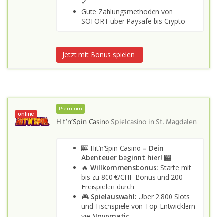
✓
Gute Zahlungsmethoden von
SOFORT über Paysafe bis Crypto
Jetzt mit Bonus spielen
Premium
online
Hit’n’Spin Casino
Spielcasino in
St. Magdalen
🎰 Hit’n’Spin Casino
– Dein
Abenteuer beginnt hier! 🎰
🔥
Willkommensbonus:
Starte mit
bis zu 800 €/CHF Bonus und 200
Freispielen durch
🎮
Spielauswahl:
Über 2.800 Slots
und Tischspiele von Top-Entwicklern
vie
Novomatic