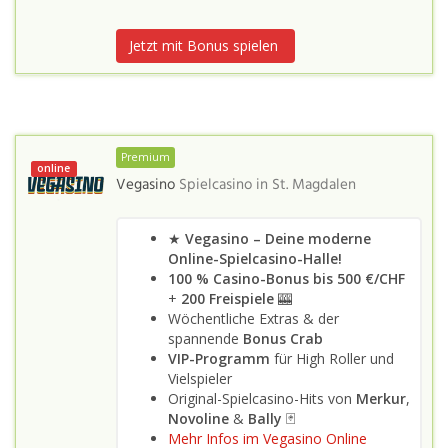
Jetzt mit Bonus spielen
Premium
online
Vegasino
Spielcasino in
St. Magdalen
★
Vegasino – Deine moderne
Online-Spielcasino-Halle!
100 % Casino-Bonus bis 500 €/CHF
+
200 Freispiele
🎰
Wöchentliche Extras & der
spannende
Bonus Crab
VIP-Programm
für High Roller und
Vielspieler
Original-Spielcasino-Hits von
Merkur
,
Novoline
&
Bally
🃏
Mehr Infos im Vegasino Online