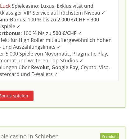
PLuck
Spielcasino: Luxus, Exklusivität und
tklassiger VIP-Service auf höchstem Niveau ✓
sino-Bonus:
100 % bis zu
2.000 €/CHF + 300
ispiele
✓
ortbonus:
100 % bis zu
500 €/CHF
✓
fekt für High Roller mit außergewöhnlich hohen
- und Auszahlungslimits ✓
r 5.000 Spiele von Novomatic, Pragmatic Play,
momat und weiteren Top-Studios ✓
hlungen über
Revolut
,
Google Pay
, Crypto, Visa,
stercard und E-Wallets ✓
 Bonus spielen
pielcasino in
Schleben
Premium