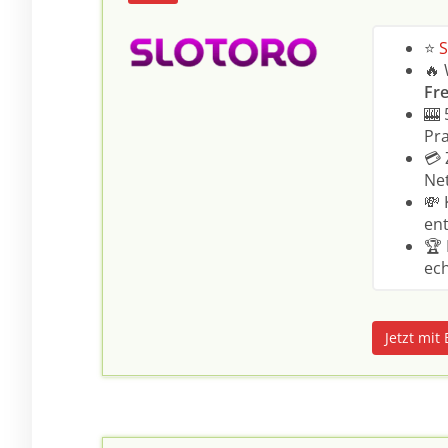
⭐
S
🔥
Fre
🎰 
Pr
💳 
Net
💸 
en
🏆 
ec
Jetzt mit