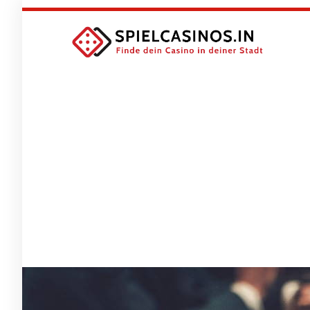
Skip
to
main
content