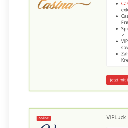
Ca
ex
Ca
Fre
Sp
✓
VIP
so
Za
Kr
Jetzt mit
VIPLuck
online