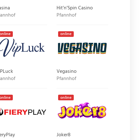
asina
Hit’n’Spin Casino
fannhof
Pfannhof
online
online
IPLuck
Vegasino
fannhof
Pfannhof
online
online
eryPlay
Joker8