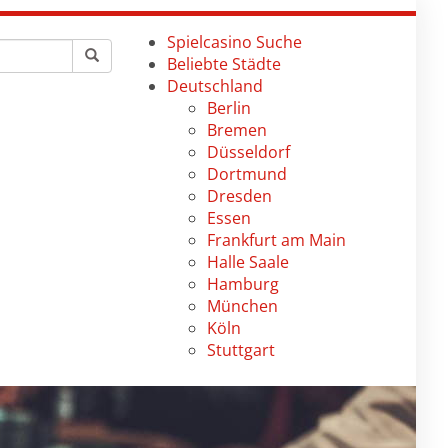
Spielcasino Suche
Beliebte Städte
Deutschland
Berlin
Bremen
Düsseldorf
Dortmund
Dresden
Essen
Frankfurt am Main
Halle Saale
Hamburg
München
Köln
Stuttgart