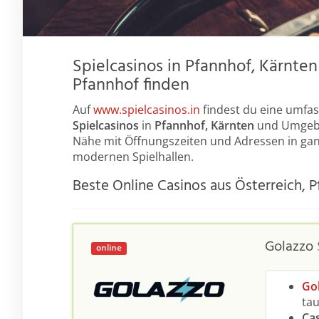
Spielcasinos in Pfannhof, Kärnten
Pfannhof finden
Auf
www.spielcasinos.in
findest du eine umfas
Spielcasinos
in
Pfannhof, Kärnten
und Umgebun
Nähe mit Öffnungszeiten und Adressen in ga
modernen Spielhallen.
Beste Online Casinos aus Österreich, 
Golazzo
online
Go
ta
Ca