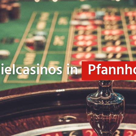
ielcasinos in
Pfannh