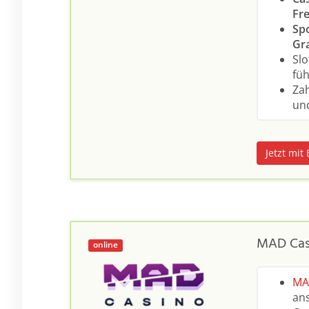
Fre
Sp
Gr
Slo
füh
Za
un
Jetzt mit
MAD Cas
online
MA
ans