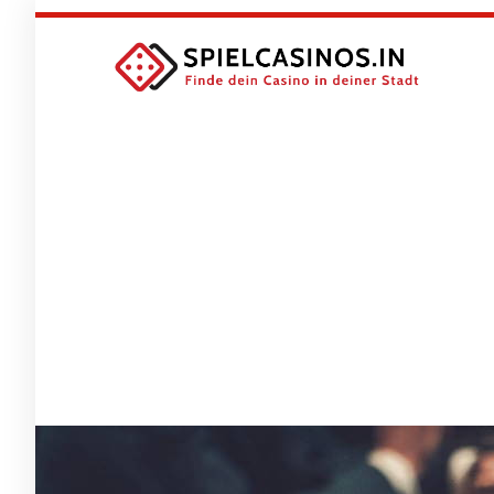
Skip
to
main
content