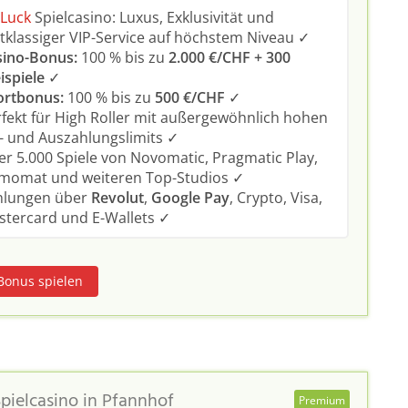
PLuck
Spielcasino: Luxus, Exklusivität und
tklassiger VIP-Service auf höchstem Niveau ✓
sino-Bonus:
100 % bis zu
2.000 €/CHF + 300
ispiele
✓
ortbonus:
100 % bis zu
500 €/CHF
✓
fekt für High Roller mit außergewöhnlich hohen
- und Auszahlungslimits ✓
r 5.000 Spiele von Novomatic, Pragmatic Play,
momat und weiteren Top-Studios ✓
hlungen über
Revolut
,
Google Pay
, Crypto, Visa,
stercard und E-Wallets ✓
 Bonus spielen
pielcasino in
Pfannhof
Premium