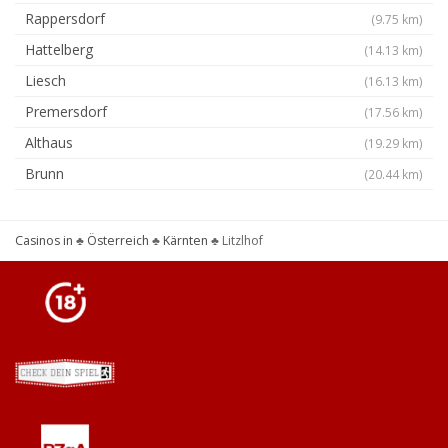
Rappersdorf
(9.75 km)
Hattelberg
(14.13 km)
Liesch
(16.13 km)
Premersdorf
(17.56 km)
Althaus
(19.29 km)
Brunn
(20.44 km)
Casinos in
♣
Österreich
♣
Kärnten
♣
Litzlhof