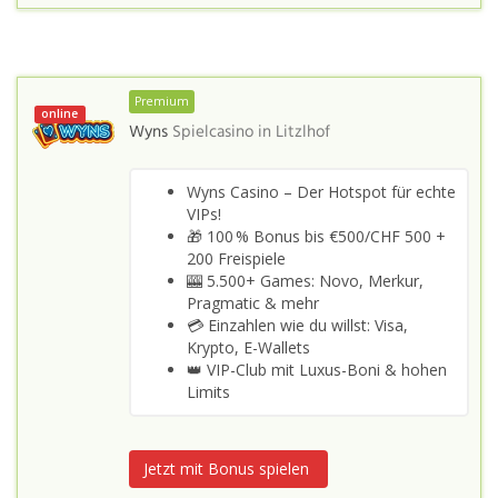
Premium
online
Wyns
Spielcasino in
Litzlhof
Wyns Casino – Der Hotspot für echte
VIPs!
🎁 100 % Bonus bis €500/CHF 500 +
200 Freispiele
🎰 5.500+ Games: Novo, Merkur,
Pragmatic & mehr
💳 Einzahlen wie du willst: Visa,
Krypto, E-Wallets
👑 VIP-Club mit Luxus-Boni & hohen
Limits
Jetzt mit Bonus spielen