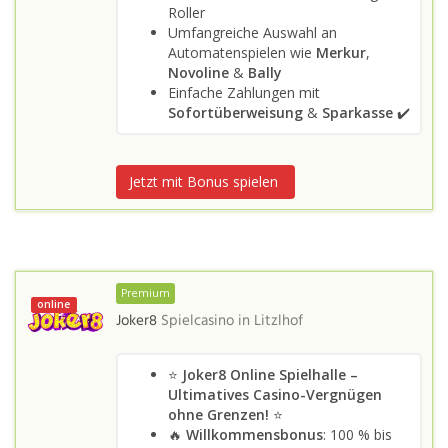
Roller
Umfangreiche Auswahl an
Automatenspielen wie
Merkur
,
Novoline
&
Bally
Einfache Zahlungen mit
Sofortüberweisung
&
Sparkasse
✔️
Jetzt mit Bonus spielen
Premium
online
Joker8
Spielcasino in
Litzlhof
⭐
Joker8 Online Spielhalle –
Ultimatives Casino-Vergnügen
ohne Grenzen!
⭐
🔥
Willkommensbonus
: 100 % bis