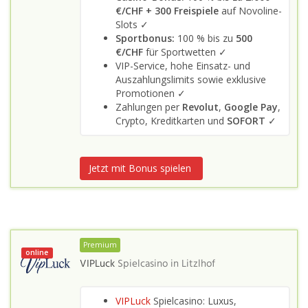
€/CHF + 300 Freispiele
auf Novoline-
Slots ✓
Sportbonus:
100 % bis zu
500
€/CHF
für Sportwetten ✓
VIP-Service, hohe Einsatz- und
Auszahlungslimits sowie exklusive
Promotionen ✓
Zahlungen per
Revolut
,
Google Pay
,
Crypto, Kreditkarten und
SOFORT
✓
Jetzt mit Bonus spielen
Premium
online
VIPLuck
Spielcasino in
Litzlhof
VIPLuck
Spielcasino: Luxus,