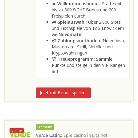
🔥
Willkommensbonus:
Starte mit
bis zu 800 €/CHF Bonus und 200
Freispielen durch
🎮
Spielauswahl:
Über 2.800 Slots
und Tischspiele von Top-Entwicklern
vie
Novomatic
💳
Zahlungsmethoden:
Nutze Visa,
Mastercard, Skrill, Neteller und
Kryptowährungen
🏆
Treueprogramm:
Sammle
Punkte und steige in den VIP-Rängen
auf
Jetzt mit Bonus spielen
Premium
online
Verde Casino
Spielcasino in
Litzlhof