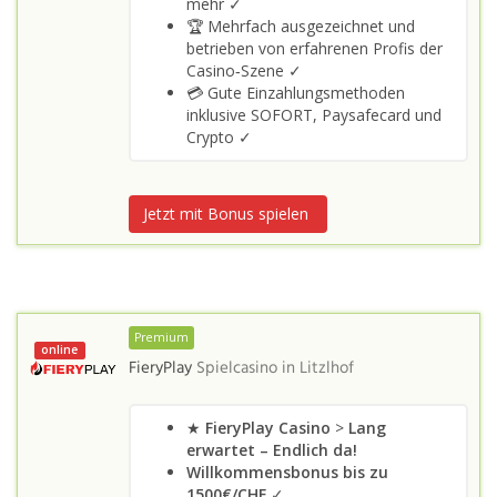
mehr ✓
🏆 Mehrfach ausgezeichnet und
betrieben von erfahrenen Profis der
Casino‑Szene ✓
💳 Gute Einzahlungsmethoden
inklusive SOFORT, Paysafecard und
Crypto ✓
Jetzt mit Bonus spielen
Premium
online
FieryPlay
Spielcasino in
Litzlhof
★
FieryPlay Casino
>
Lang
erwartet – Endlich da!
Willkommensbonus bis zu
1500€/CHF
✓