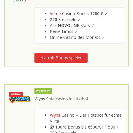
Verde
Casino Bonus
1200 €
✓
220
Freispiele ✓
Alle
NOVOLINE
Slots ✓
Keine Limits ✓
Online Casino des Monats ✓
Jetzt mit Bonus spielen
Premium
online
Wyns
Spielcasino in
Litzlhof
Wyns
Casino – Der Hotspot für echte
VIPs!
🎁 100 % Bonus bis €500/CHF 500 +
200 Freispiele