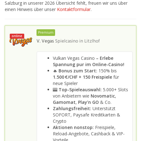
Salzburg in unserer 2026 Übersicht fehlt, freuen wir uns über
einen Hinweis über unser
Kontaktformular
.
Premium
online
V. Vegas
Spielcasino in
Litzlhof
Vulkan Vegas Casino
– Erlebe
Spannung pur im Online-Casino!
🔥
Bonus zum Start:
150% bis
1.500 €/CHF + 150 Freispiele
für
neue Spieler
🎰
Top-Spieleauswahl:
5.000+ Slots
von Anbietern wie
Novomatic
,
Gamomat
,
Play’n GO
& Co.
Zahlungsfreiheit:
Unterstützt
SOFORT, Paysafe Kreditkarten &
Crypto
Aktionen nonstop:
Freispiele,
Reload-Angebote, Cashback & VIP-
Vorteile