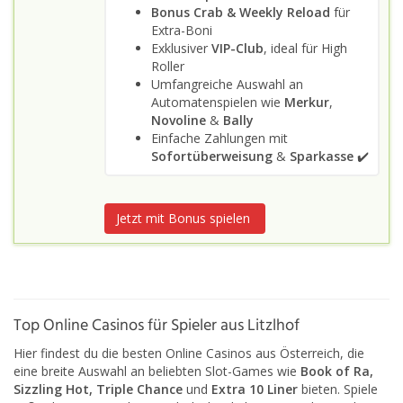
Bonus Crab & Weekly Reload
für
Extra-Boni
Exklusiver
VIP-Club
, ideal für High
Roller
Umfangreiche Auswahl an
Automatenspielen wie
Merkur
,
Novoline
&
Bally
Einfache Zahlungen mit
Sofortüberweisung
&
Sparkasse
✔️
Jetzt mit Bonus spielen
Top Online Casinos für Spieler aus Litzlhof
Hier findest du die besten Online Casinos aus Österreich, die
eine breite Auswahl an beliebten Slot-Games wie
Book of Ra,
Sizzling Hot, Triple Chance
und
Extra 10 Liner
bieten. Spiele