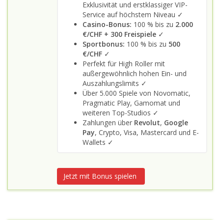
Exklusivität und erstklassiger VIP-
Service auf höchstem Niveau ✓
Casino-Bonus:
100 % bis zu
2.000
€/CHF + 300 Freispiele
✓
Sportbonus:
100 % bis zu
500
€/CHF
✓
Perfekt für High Roller mit
außergewöhnlich hohen Ein- und
Auszahlungslimits ✓
Über 5.000 Spiele von Novomatic,
Pragmatic Play, Gamomat und
weiteren Top-Studios ✓
Zahlungen über
Revolut
,
Google
Pay
, Crypto, Visa, Mastercard und E-
Wallets ✓
Jetzt mit Bonus spielen