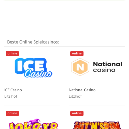
Beste Online Spielcasinos:
online
online
ICE Casino
National Casino
Litzlhof
Litzlhof
online
online