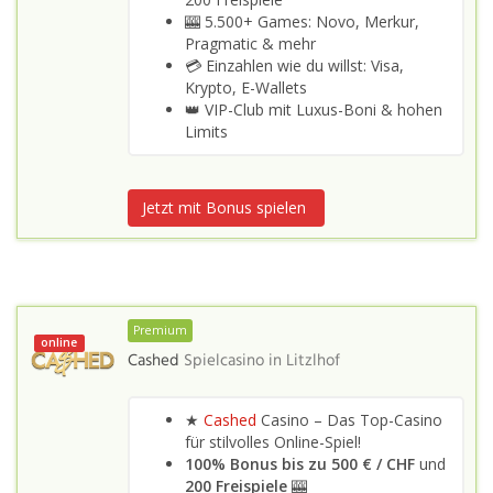
🎰 5.500+ Games: Novo, Merkur,
Pragmatic & mehr
💳 Einzahlen wie du willst: Visa,
Krypto, E-Wallets
👑 VIP-Club mit Luxus-Boni & hohen
Limits
Jetzt mit Bonus spielen
Premium
online
Cashed
Spielcasino in
Litzlhof
★
Cashed
Casino – Das Top-Casino
für stilvolles Online-Spiel!
100% Bonus bis zu 500 €
/ CHF
und
200 Freispiele
🎰