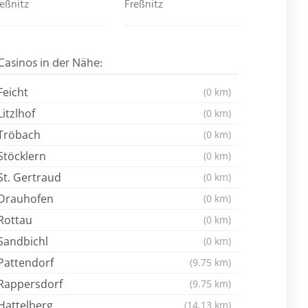
eßnitz
Freßnitz
Casinos in der Nähe:
Feicht
(0 km)
Litzlhof
(0 km)
Tröbach
(0 km)
Stöcklern
(0 km)
St. Gertraud
(0 km)
Drauhofen
(0 km)
Rottau
(0 km)
Sandbichl
(0 km)
Pattendorf
(9.75 km)
Rappersdorf
(9.75 km)
Hattelberg
(14.13 km)