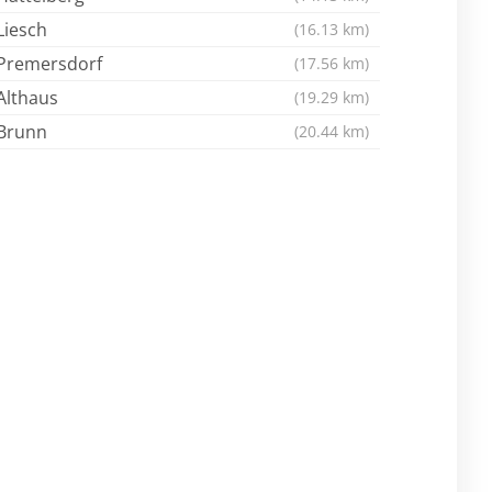
Liesch
(16.13 km)
Premersdorf
(17.56 km)
Althaus
(19.29 km)
Brunn
(20.44 km)