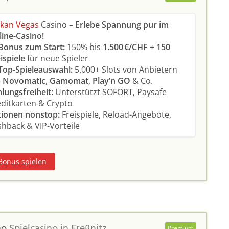
lkan Vegas
Casino
– Erlebe Spannung pur im
ine-Casino!
Bonus zum Start:
150% bis
1.500 €/CHF + 150
ispiele
für neue Spieler
Top-Spieleauswahl:
5.000+ Slots von Anbietern
e
Novomatic
,
Gamomat
,
Play’n GO
& Co.
lungsfreiheit:
Unterstützt SOFORT, Paysafe
ditkarten & Crypto
tionen nonstop:
Freispiele, Reload-Angebote,
hback & VIP-Vorteile
 Bonus spielen
Premium