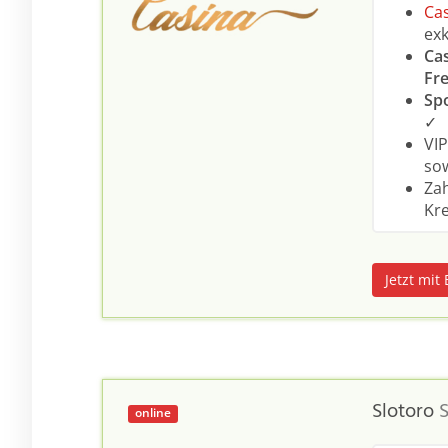
Ca
ex
Ca
Fre
Sp
✓
VIP
so
Za
Kr
Jetzt mit
Slotoro
S
online