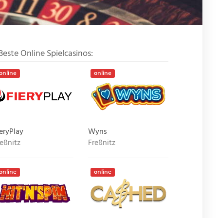
Beste Online Spielcasinos:
online
online
eryPlay
Wyns
eßnitz
Freßnitz
online
online