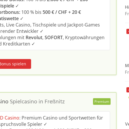
ispiele
✓
Hi
ortbonus:
100 % bis
500 € / CHF + 20 €
Fr
atiswette
✓
ts, Live Casino, Tischspiele und Jackpot-Games
render Entwickler ✓
hlungen mit
Revolut
,
SOFORT
, Kryptowährungen
d Kreditkarten ✓
 Bonus spielen
M
Fr
ino
Spielcasino in
Freßnitz
Premium
D Casino
: Premium Casino und Sportwetten für
V
pruchsvolle Spieler ✓