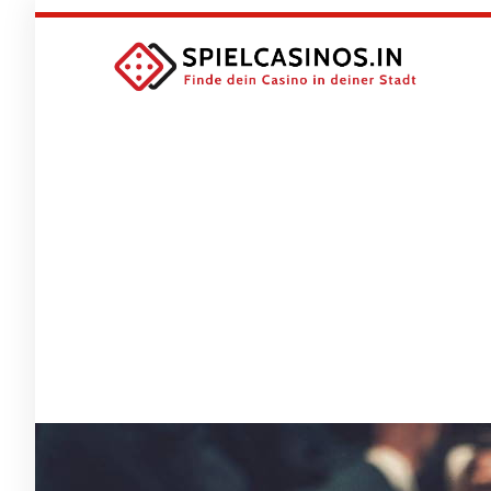
Skip
to
main
content