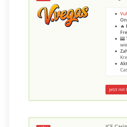
Vu
Onl
🔥
Fre
🎰
wi
Zah
Kre
Ak
Cas
Jetzt mit