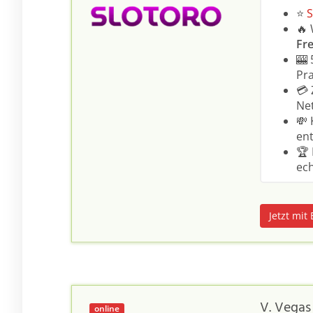
⭐
S
🔥
Fre
🎰 
Pr
💳 
Net
💸 
en
🏆 
ec
Jetzt mit
V. Vegas
online