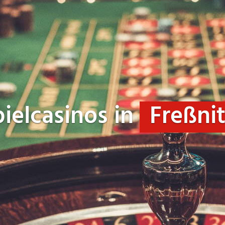
ielcasinos in
Freßni