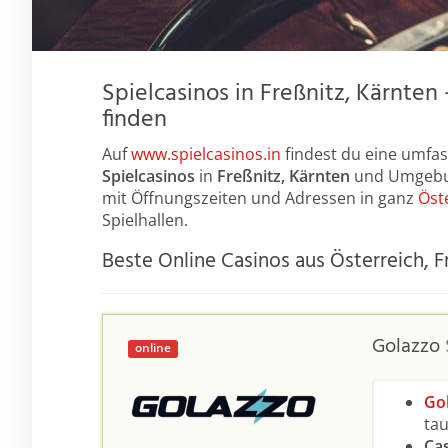
Spielcasinos in Freßnitz, Kärnten
finden
Auf
www.spielcasinos.in
findest du eine umfas
Spielcasinos
in
Freßnitz, Kärnten
und Umgebun
mit Öffnungszeiten und Adressen in ganz
Öst
Spielhallen.
Beste Online Casinos aus Österreich, 
Golazzo
online
Go
ta
Ca