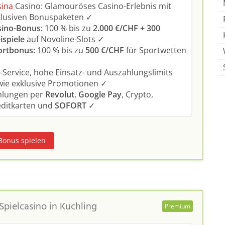
sina
Casino: Glamouröses Casino-Erlebnis mit
klusiven Bonuspaketen ✓
sino-Bonus:
100 % bis zu
2.000 €/CHF + 300
ispiele
auf Novoline-Slots ✓
ortbonus:
100 % bis zu
500 €/CHF
für Sportwetten
-Service, hohe Einsatz- und Auszahlungslimits
wie exklusive Promotionen ✓
hlungen per
Revolut
,
Google Pay
, Crypto,
editkarten und
SOFORT
✓
 Bonus spielen
Spielcasino in
Kuchling
Premium