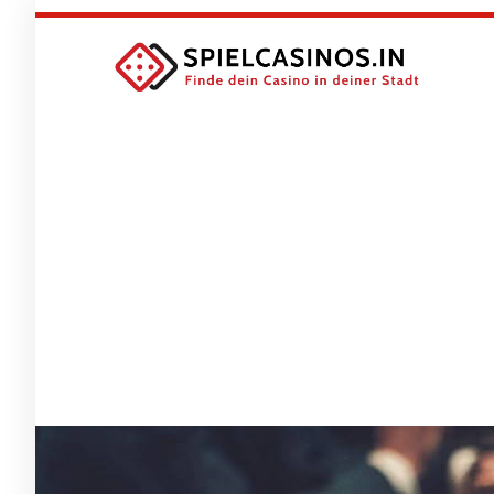
Skip
to
main
content