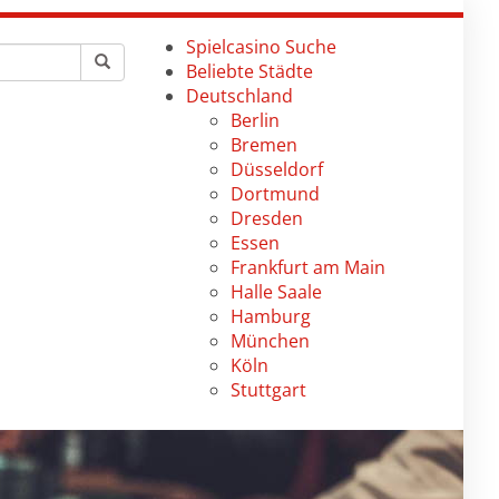
Spielcasino Suche
Beliebte Städte
Deutschland
Berlin
Bremen
Düsseldorf
Dortmund
Dresden
Essen
Frankfurt am Main
Halle Saale
Hamburg
München
Köln
Stuttgart