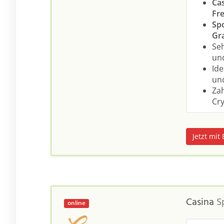
Ca
Fre
Sp
Gr
Seh
un
Ide
und
Zah
Cr
Jetzt mit
Casina
S
online