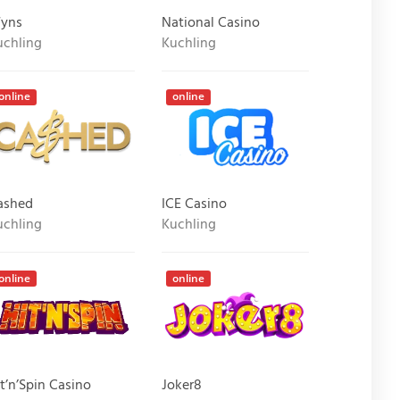
yns
National Casino
uchling
Kuchling
online
online
ashed
ICE Casino
uchling
Kuchling
online
online
t’n’Spin Casino
Joker8