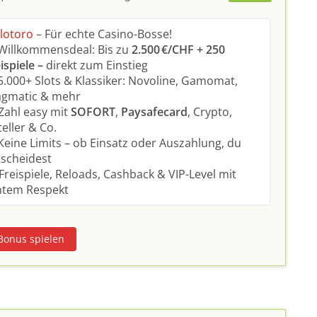
lotoro
– Für echte Casino-Bosse!
 Willkommensdeal: Bis zu
2.500 €/CHF + 250
ispiele –
direkt zum Einstieg
5.000+ Slots & Klassiker: Novoline, Gamomat,
agmatic & mehr
Zahl easy mit
SOFORT
,
Paysafecard
, Crypto,
eller & Co.
Keine Limits – ob Einsatz oder Auszahlung, du
tscheidest
Freispiele, Reloads, Cashback & VIP-Level mit
htem Respekt
 Bonus spielen