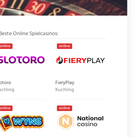
Beste Online Spielcasinos:
online
online
lotoro
FieryPlay
uchling
Kuchling
online
online