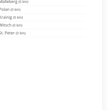
Malleberg
(0 km)
Polan
(0 km)
Krainig
(0 km)
Witsch
(0 km)
St. Peter
(0 km)