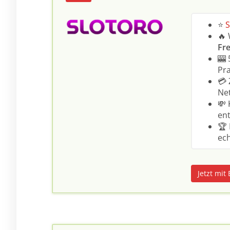
⭐
S
🔥
Fre
🎰 
Pr
💳 
Net
💸 
en
🏆 
ec
Jetzt mit