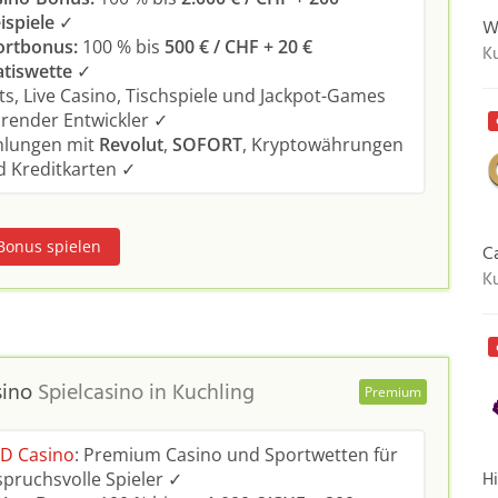
ispiele
✓
W
ortbonus:
100 % bis
500 € / CHF + 20 €
K
atiswette
✓
ts, Live Casino, Tischspiele und Jackpot-Games
render Entwickler ✓
hlungen mit
Revolut
,
SOFORT
, Kryptowährungen
d Kreditkarten ✓
 Bonus spielen
C
K
ino
Spielcasino in
Kuchling
Premium
D Casino
: Premium Casino und Sportwetten für
Hi
pruchsvolle Spieler ✓