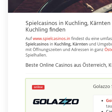
Spielcasinos in Kuchling, Kärnten
Kuchling finden
Auf
www.spielcasinos.in
findest du eine umfas
Spielcasinos
in
Kuchling, Kärnten
und Umgebun
mit Öffnungszeiten und Adressen in ganz
Öst
Spielhallen.
Beste Online Casinos aus Österreich, 
Golazzo
online
Go
ta
Ca