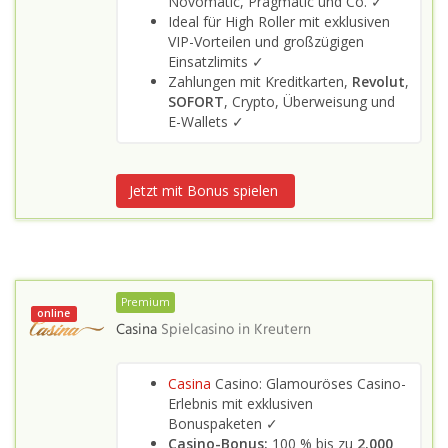
Novomatic, Pragmatic und Co. ✓
Ideal für High Roller mit exklusiven
VIP-Vorteilen und großzügigen
Einsatzlimits ✓
Zahlungen mit Kreditkarten,
Revolut
,
SOFORT
, Crypto, Überweisung und
E-Wallets ✓
Jetzt mit Bonus spielen
Premium
online
Casina
Spielcasino in
Kreutern
Casina
Casino: Glamouröses Casino-
Erlebnis mit exklusiven
Bonuspaketen ✓
Casino-Bonus:
100 % bis zu
2.000