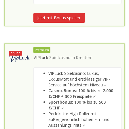
Jetzt mit Bonus spielen
Premium
online
VIPLuck
Spielcasino in
Kreutern
VIPLuck Spielcasino: Luxus,
Exklusivität und erstklassiger VIP-
Service auf höchstem Niveau ✓
Casino-Bonus:
100 % bis zu
2.000
€/CHF + 300 Freispiele
✓
Sportbonus:
100 % bis zu
500
€/CHF
✓
Perfekt für High Roller mit
außergewöhnlich hohen Ein- und
Auszahlungslimits ✓