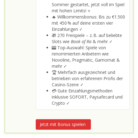
Sommer gestartet, jetzt voll im Spiel
mit hohen Limits! ⭐
🔥 Willkommensbonus: Bis zu €1.500
mit 450 % auf deine ersten vier
Einzahlungen ✓
🎁 270 Freispiele – z. B. auf beliebte
Slots wie
Book of Ra
& mehr ✓
🎰 Top‑Auswahl: Spiele von
renommierten Anbietern wie
Novoline, Pragmatic, Gamomat &
mehr ✓
🏆 Mehrfach ausgezeichnet und
betrieben von erfahrenen Profis der
Casino‑Szene ✓
💳 Gute Einzahlungsmethoden
inklusive SOFORT, Paysafecard und
Crypto ✓
Jetzt mit Bonus spielen