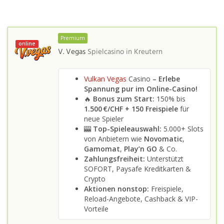
Premium
online
V. Vegas
Spielcasino in
Kreutern
Vulkan Vegas
Casino
– Erlebe
Spannung pur im Online-Casino!
🔥
Bonus zum Start:
150% bis
1.500 €/CHF + 150 Freispiele
für
neue Spieler
🎰
Top-Spieleauswahl:
5.000+ Slots
von Anbietern wie
Novomatic
,
Gamomat
,
Play’n GO
& Co.
Zahlungsfreiheit:
Unterstützt
SOFORT, Paysafe Kreditkarten &
Crypto
Aktionen nonstop:
Freispiele,
Reload-Angebote, Cashback & VIP-
Vorteile