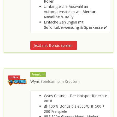
Roller
Umfangreiche Auswahl an
Automatenspielen wie
Merkur
,
Novoline
&
Bally
Einfache Zahlungen mit
Sofortüberweisung
&
Sparkasse
✔️
Jetzt mit Bonus spielen
Premium
online
Wyns
Spielcasino in
Kreutern
Wyns Casino – Der Hotspot für echte
VIPs!
🎁 100 % Bonus bis €500/CHF 500 +
200 Freispiele
🎰 5.500+ Games: Novo, Merkur,