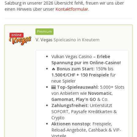
Salzburg in unserer 2026 Übersicht fehlt, freuen wir uns über
einen Hinweis über unser
Kontaktformular
.
Premium
online
V. Vegas
Spielcasino in
Kreutern
Vulkan Vegas Casino
– Erlebe
Spannung pur im Online-Casino!
🔥
Bonus zum Start:
150% bis
1.500 €/CHF + 150 Freispiele
für
neue Spieler
🎰
Top-Spieleauswahl:
5.000+ Slots
von Anbietern wie
Novomatic
,
Gamomat
,
Play’n GO
& Co.
Zahlungsfreiheit:
Unterstützt
SOFORT, Paysafe Kreditkarten &
Crypto
Aktionen nonstop:
Freispiele,
Reload-Angebote, Cashback & VIP-
Vorteile