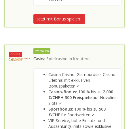
Jetzt mit Bonus spielen
Premium
online
Casina
Spielcasino in
Kreutern
Casina Casino: Glamouröses Casino-
Erlebnis mit exklusiven
Bonuspaketen ✓
Casino-Bonus:
100 % bis zu
2.000
€/CHF + 300 Freispiele
auf Novoline-
Slots ✓
Sportbonus:
100 % bis zu
500
€/CHF
für Sportwetten ✓
VIP-Service, hohe Einsatz- und
Auszahlungslimits sowie exklusive