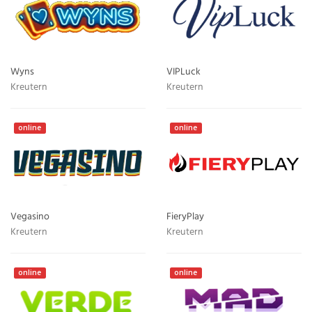
Wyns
VIPLuck
Kreutern
Kreutern
online
online
Vegasino
FieryPlay
Kreutern
Kreutern
online
online