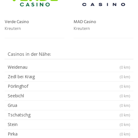
Verde Casino
MAD Casino
Kreutern
Kreutern
Casinos in der Nähe:
Weidenau
(0 km)
Zedl bei Kraig
(0 km)
Pörlinghof
(0 km)
Seebichl
(0 km)
Grua
(0 km)
Tschatschg
(0 km)
Stein
(0 km)
Pirka
(0 km)