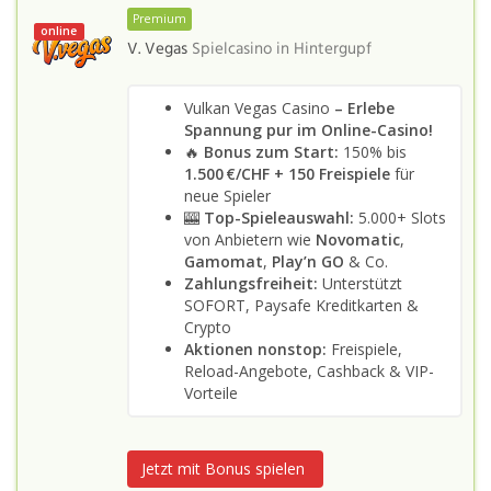
Premium
online
V. Vegas
Spielcasino in
Hintergupf
Vulkan Vegas Casino
– Erlebe
Spannung pur im Online-Casino!
🔥
Bonus zum Start:
150% bis
1.500 €/CHF + 150 Freispiele
für
neue Spieler
🎰
Top-Spieleauswahl:
5.000+ Slots
von Anbietern wie
Novomatic
,
Gamomat
,
Play’n GO
& Co.
Zahlungsfreiheit:
Unterstützt
SOFORT, Paysafe Kreditkarten &
Crypto
Aktionen nonstop:
Freispiele,
Reload-Angebote, Cashback & VIP-
Vorteile
Jetzt mit Bonus spielen