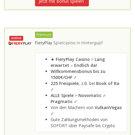
Jetzt mit Bonus spielen
Premium
online
FieryPlay
Spielcasino in
Hintergupf
★
FieryPlay Casino
>
Lang
erwartet – Endlich da!
Willkommensbonus bis zu
1500€/CHF
✓
225 Freispiele
, z.B. bei
Book of Ra
✓
ALLE Spiele
>
Novomatic
✓
Pragmatic
✓
Von den Machern von
VulkanVegas
✓
Gute Zahlungsmethoden von
SOFORT über Paysafe bis Crypto