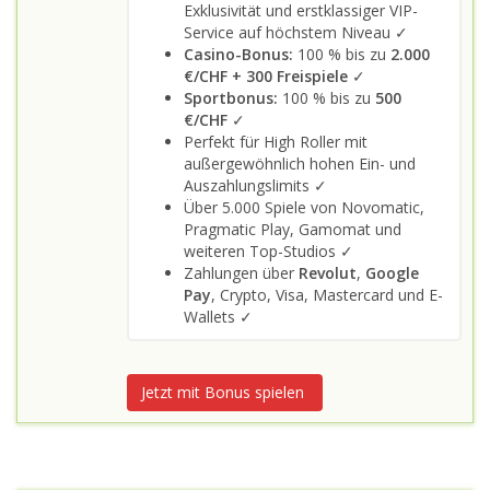
Exklusivität und erstklassiger VIP-
Service auf höchstem Niveau ✓
Casino-Bonus:
100 % bis zu
2.000
€/CHF + 300 Freispiele
✓
Sportbonus:
100 % bis zu
500
€/CHF
✓
Perfekt für High Roller mit
außergewöhnlich hohen Ein- und
Auszahlungslimits ✓
Über 5.000 Spiele von Novomatic,
Pragmatic Play, Gamomat und
weiteren Top-Studios ✓
Zahlungen über
Revolut
,
Google
Pay
, Crypto, Visa, Mastercard und E-
Wallets ✓
Jetzt mit Bonus spielen