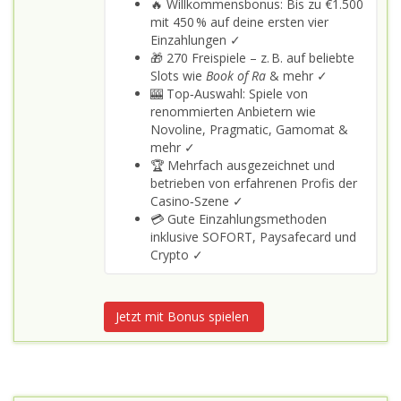
🔥 Willkommensbonus: Bis zu €1.500
mit 450 % auf deine ersten vier
Einzahlungen ✓
🎁 270 Freispiele – z. B. auf beliebte
Slots wie
Book of Ra
& mehr ✓
🎰 Top‑Auswahl: Spiele von
renommierten Anbietern wie
Novoline, Pragmatic, Gamomat &
mehr ✓
🏆 Mehrfach ausgezeichnet und
betrieben von erfahrenen Profis der
Casino‑Szene ✓
💳 Gute Einzahlungsmethoden
inklusive SOFORT, Paysafecard und
Crypto ✓
Jetzt mit Bonus spielen