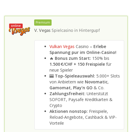
Premium
online
V. Vegas
Spielcasino in
Hintergupf
Vulkan Vegas
Casino
– Erlebe
Spannung pur im Online-Casino!
🔥
Bonus zum Start:
150% bis
1.500 €/CHF + 150 Freispiele
für
neue Spieler
🎰
Top-Spieleauswahl:
5.000+ Slots
von Anbietern wie
Novomatic
,
Gamomat
,
Play’n GO
& Co.
Zahlungsfreiheit:
Unterstützt
SOFORT, Paysafe Kreditkarten &
Crypto
Aktionen nonstop:
Freispiele,
Reload-Angebote, Cashback & VIP-
Vorteile