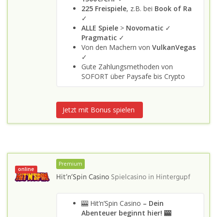
225 Freispiele
, z.B. bei
Book of Ra
✓
ALLE Spiele
>
Novomatic
✓
Pragmatic
✓
Von den Machern von
VulkanVegas
✓
Gute Zahlungsmethoden von
SOFORT über Paysafe bis Crypto
Jetzt mit Bonus spielen
Premium
online
Hit’n’Spin Casino
Spielcasino in
Hintergupf
🎰 Hit’n’Spin Casino
– Dein
Abenteuer beginnt hier! 🎰