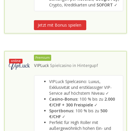
Crypto, Kreditkarten und
SOFORT
✓
Jetzt mit Bonus spielen
Premium
online
VIPLuck
Spielcasino in
Hintergupf
VIPLuck Spielcasino: Luxus,
Exklusivität und erstklassiger VIP-
Service auf höchstem Niveau ✓
Casino-Bonus:
100 % bis zu
2.000
€/CHF + 300 Freispiele
✓
Sportbonus:
100 % bis zu
500
€/CHF
✓
Perfekt für High Roller mit
außergewöhnlich hohen Ein- und