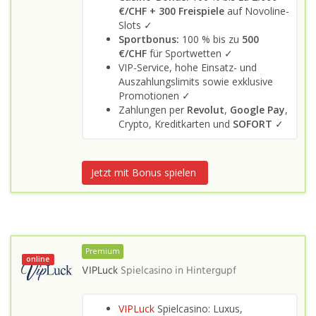
€/CHF + 300 Freispiele
auf Novoline-
Slots ✓
Sportbonus:
100 % bis zu
500
€/CHF
für Sportwetten ✓
VIP-Service, hohe Einsatz- und
Auszahlungslimits sowie exklusive
Promotionen ✓
Zahlungen per
Revolut
,
Google Pay
,
Crypto, Kreditkarten und
SOFORT
✓
Jetzt mit Bonus spielen
Premium
online
VIPLuck
Spielcasino in
Hintergupf
VIPLuck
Spielcasino: Luxus,