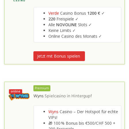
Verde
Casino Bonus
1200 €
✓
220
Freispiele ✓
Alle
NOVOLINE
Slots ✓
Keine Limits ✓
Online Casino des Monats ✓
Jetzt mit Bonus spielen
Premium
online
Wyns
Spielcasino in
Hintergupf
Wyns
Casino – Der Hotspot für echte
VIPs!
🎁 100 % Bonus bis €500/CHF 500 +
200 Freispiele