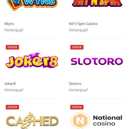
Wyns
Hit’n’Spin Casino
Hintergupf
Hintergupf
online
online
Joker8
Slotoro
Hintergupf
Hintergupf
online
online