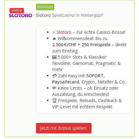
Premium
online
Slotoro
Spielcasino in
Hintergupf
⭐
Slotoro
– Für echte Casino-Bosse!
🔥 Willkommensdeal: Bis zu
2.500 €/CHF + 250 Freispiele –
direkt
zum Einstieg
🎰 5.000+ Slots & Klassiker:
Novoline, Gamomat, Pragmatic &
mehr
💳 Zahl easy mit
SOFORT
,
Paysafecard
, Crypto, Neteller & Co.
💸 Keine Limits – ob Einsatz oder
Auszahlung, du entscheidest
🏆 Freispiele, Reloads, Cashback &
VIP-Level mit echtem Respekt
Jetzt mit Bonus spielen