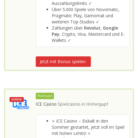
Auszahlungslimits ✓
Über 5.000 Spiele von Novomatic,
Pragmatic Play, Gamomat und
weiteren Top-Studios ✓
Zahlungen über
Revolut
,
Google
Pay
, Crypto, Visa, Mastercard und E-
Wallets ✓
Jetzt mit Bonus spielen
Premium
online
ICE Casino
Spielcasino in
Hintergupf
⭐ ICE Casino – Eiskalt in den
Sommer gestartet, jetzt voll im Spiel
mit hohen Limits! ⭐