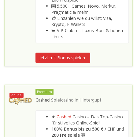
🎰 5.500+ Games: Novo, Merkur,
Pragmatic & mehr
💳 Einzahlen wie du willst: Visa,
Krypto, E-Wallets
👑 VIP-Club mit Luxus-Boni & hohen
Limits
Jetzt mit Bonus spielen
Premium
online
Cashed
Spielcasino in
Hintergupf
★
Cashed
Casino – Das Top-Casino
für stilvolles Online-Spiel!
100% Bonus bis zu 500 €
/ CHF
und
200 Freispiele
🎰