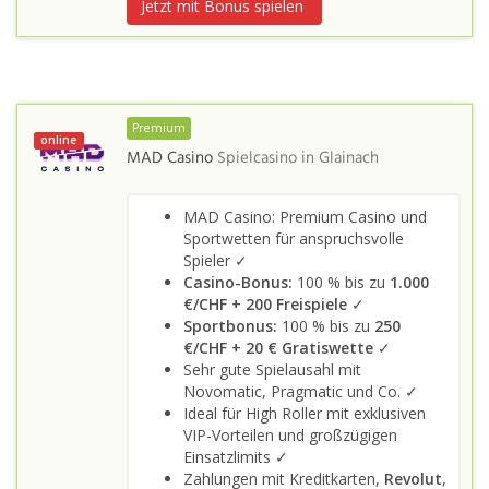
Jetzt mit Bonus spielen
Premium
online
MAD Casino
Spielcasino in
Glainach
MAD Casino: Premium Casino und
Sportwetten für anspruchsvolle
Spieler ✓
Casino-Bonus:
100 % bis zu
1.000
€/CHF + 200 Freispiele
✓
Sportbonus:
100 % bis zu
250
€/CHF + 20 € Gratiswette
✓
Sehr gute Spielausahl mit
Novomatic, Pragmatic und Co. ✓
Ideal für High Roller mit exklusiven
VIP-Vorteilen und großzügigen
Einsatzlimits ✓
Zahlungen mit Kreditkarten,
Revolut
,