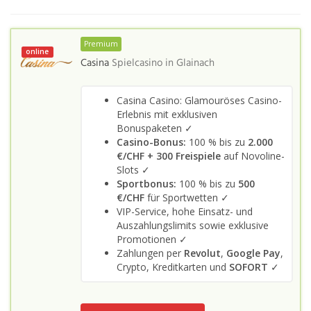
Premium
online
Casina
Spielcasino in
Glainach
Casina Casino: Glamouröses Casino-
Erlebnis mit exklusiven
Bonuspaketen ✓
Casino-Bonus:
100 % bis zu
2.000
€/CHF + 300 Freispiele
auf Novoline-
Slots ✓
Sportbonus:
100 % bis zu
500
€/CHF
für Sportwetten ✓
VIP-Service, hohe Einsatz- und
Auszahlungslimits sowie exklusive
Promotionen ✓
Zahlungen per
Revolut
,
Google Pay
,
Crypto, Kreditkarten und
SOFORT
✓