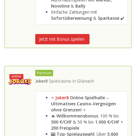
Novoline
&
Bally
Einfache Zahlungen mit
Sofortüberweisung
&
Sparkasse
✔️
Jetzt mit Bonus spielen
Premium
online
Joker8
Spielcasino in
Glainach
⭐
Joker8
Online Spielhalle –
Ultimatives Casino-Vergnügen
ohne Grenzen!
⭐
🔥
Willkommensbonus
: 100 % bis
500 €/CHF
& 50 % bis
1.000 €/CHF
+
200 Freispiele
🎰
Top-Spielauswahl
: Über
5.600