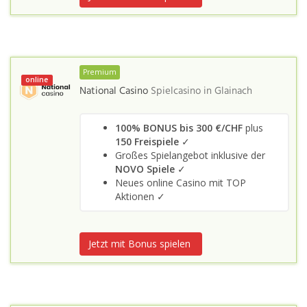
Premium
online
National Casino
Spielcasino in
Glainach
100% BONUS bis 300 €/CHF
plus
150 Freispiele
✓
Großes Spielangebot inklusive der
NOVO Spiele
✓
Neues online Casino mit TOP
Aktionen ✓
Jetzt mit Bonus spielen