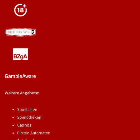
Weitere Angebote:
Spielhallen
Spielotheken
Casinos
Bitcoin Automaten