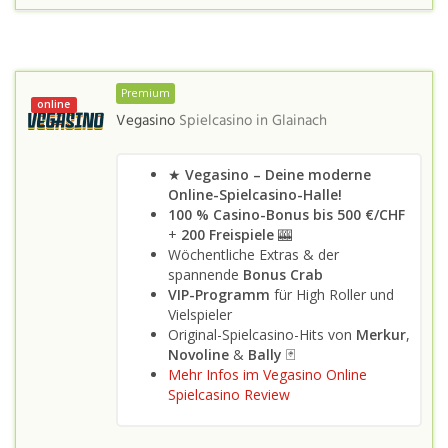
Premium
online
Vegasino
Spielcasino in
Glainach
★
Vegasino – Deine moderne
Online-Spielcasino-Halle!
100 % Casino-Bonus bis 500 €/CHF
+
200 Freispiele
🎰
Wöchentliche Extras & der
spannende
Bonus Crab
VIP-Programm
für High Roller und
Vielspieler
Original-Spielcasino-Hits von
Merkur
,
Novoline
&
Bally
🃏
Mehr Infos im Vegasino Online
Spielcasino Review