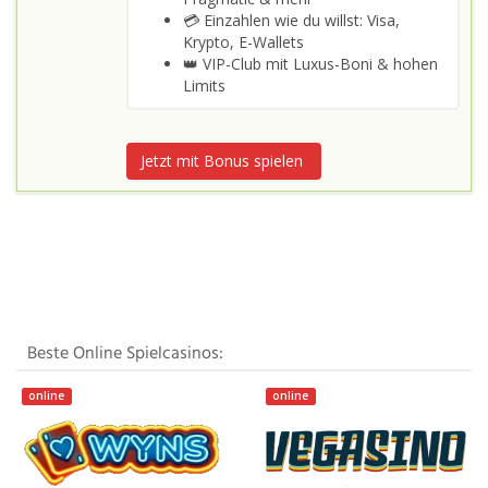
💳 Einzahlen wie du willst: Visa,
Krypto, E-Wallets
👑 VIP-Club mit Luxus-Boni & hohen
Limits
Jetzt mit Bonus spielen
Beste Online Spielcasinos:
online
online