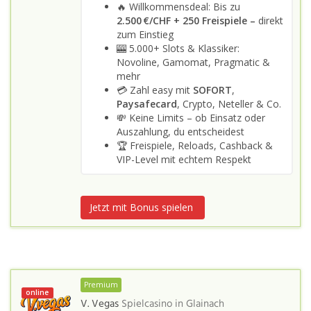
🔥 Willkommensdeal: Bis zu
2.500 €/CHF + 250 Freispiele –
direkt
zum Einstieg
🎰 5.000+ Slots & Klassiker:
Novoline, Gamomat, Pragmatic &
mehr
💳 Zahl easy mit
SOFORT
,
Paysafecard
, Crypto, Neteller & Co.
💸 Keine Limits – ob Einsatz oder
Auszahlung, du entscheidest
🏆 Freispiele, Reloads, Cashback &
VIP-Level mit echtem Respekt
Jetzt mit Bonus spielen
Premium
online
V. Vegas
Spielcasino in
Glainach