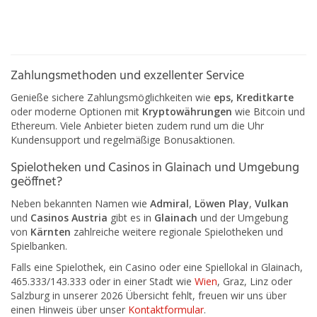
Zahlungsmethoden und exzellenter Service
Genieße sichere Zahlungsmöglichkeiten wie
eps, Kreditkarte
oder moderne Optionen mit
Kryptowährungen
wie Bitcoin und
Ethereum. Viele Anbieter bieten zudem rund um die Uhr
Kundensupport und regelmäßige Bonusaktionen.
Spielotheken und Casinos in Glainach und Umgebung
geöffnet?
Neben bekannten Namen wie
Admiral
,
Löwen Play
,
Vulkan
und
Casinos Austria
gibt es in
Glainach
und der Umgebung
von
Kärnten
zahlreiche weitere regionale Spielotheken und
Spielbanken.
Falls eine Spielothek, ein Casino oder eine Spiellokal in Glainach,
465.333/143.333 oder in einer Stadt wie
Wien
, Graz, Linz oder
Salzburg in unserer 2026 Übersicht fehlt, freuen wir uns über
einen Hinweis über unser
Kontaktformular
.