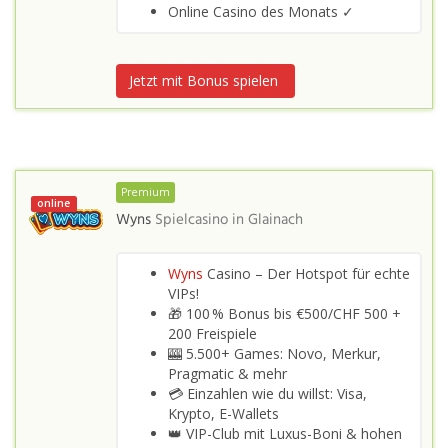
Online Casino des Monats ✓
Jetzt mit Bonus spielen
Premium
online
Wyns
Spielcasino in
Glainach
Wyns
Casino – Der Hotspot für echte
VIPs!
🎁 100 % Bonus bis €500/CHF 500 +
200 Freispiele
🎰 5.500+ Games: Novo, Merkur,
Pragmatic & mehr
💳 Einzahlen wie du willst: Visa,
Krypto, E-Wallets
👑 VIP-Club mit Luxus-Boni & hohen