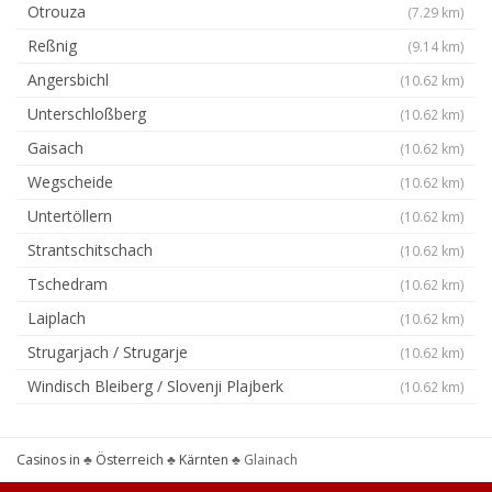
Otrouza
(7.29 km)
Reßnig
(9.14 km)
Angersbichl
(10.62 km)
Unterschloßberg
(10.62 km)
Gaisach
(10.62 km)
Wegscheide
(10.62 km)
Untertöllern
(10.62 km)
Strantschitschach
(10.62 km)
Tschedram
(10.62 km)
Laiplach
(10.62 km)
Strugarjach / Strugarje
(10.62 km)
Windisch Bleiberg / Slovenji Plajberk
(10.62 km)
Casinos in
♣
Österreich
♣
Kärnten
♣
Glainach