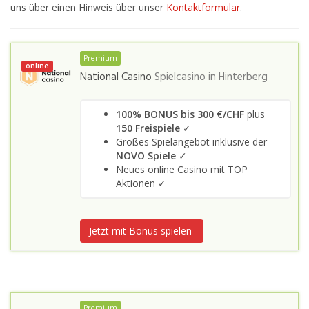
uns über einen Hinweis über unser
Kontaktformular
.
Premium
online
National Casino
Spielcasino in
Hinterberg
100% BONUS bis 300 €/CHF
plus
150 Freispiele
✓
Großes Spielangebot inklusive der
NOVO Spiele
✓
Neues online Casino mit TOP
Aktionen ✓
Jetzt mit Bonus spielen
Premium