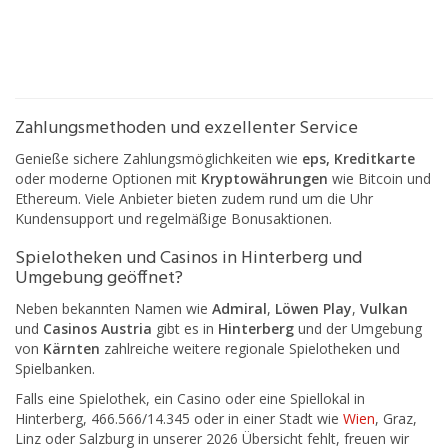
Zahlungsmethoden und exzellenter Service
Genieße sichere Zahlungsmöglichkeiten wie
eps, Kreditkarte
oder moderne Optionen mit
Kryptowährungen
wie Bitcoin und
Ethereum. Viele Anbieter bieten zudem rund um die Uhr
Kundensupport und regelmäßige Bonusaktionen.
Spielotheken und Casinos in Hinterberg und
Umgebung geöffnet?
Neben bekannten Namen wie
Admiral
,
Löwen Play
,
Vulkan
und
Casinos Austria
gibt es in
Hinterberg
und der Umgebung
von
Kärnten
zahlreiche weitere regionale Spielotheken und
Spielbanken.
Falls eine Spielothek, ein Casino oder eine Spiellokal in
Hinterberg, 466.566/14.345 oder in einer Stadt wie
Wien
, Graz,
Linz oder Salzburg in unserer 2026 Übersicht fehlt, freuen wir