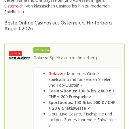
deiner Nähe mit Öffnungszeiten und Adressen in ganz
Österreich
, von klassischen Casinos bis hin zu modernen
Spielhallen.
Beste Online Casinos aus Österreich, Hinterberg
August 2026
Premium
online
Golazzo
Spielcasino in
Hinterberg
Golazzo
: Modernes Online
Spielcasino mit tausenden Spielen
und Top-Quoten ✓
Casino-Bonus:
100 % bis
2.000 € /
CHF + 200 Freispiele
✓
Sportbonus:
100 % bis
500 € / CHF
+ 20 € Gratiswette
✓
Slots, Live Casino, Tischspiele und
Jackpot-Games führender Entwickler
✓