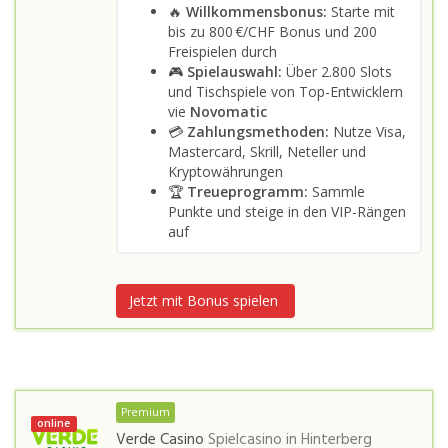
🔥
Willkommensbonus:
Starte mit
bis zu 800 €/CHF Bonus und 200
Freispielen durch
🎮
Spielauswahl:
Über 2.800 Slots
und Tischspiele von Top-Entwicklern
vie
Novomatic
💳
Zahlungsmethoden:
Nutze Visa,
Mastercard, Skrill, Neteller und
Kryptowährungen
🏆
Treueprogramm:
Sammle
Punkte und steige in den VIP-Rängen
auf
Jetzt mit Bonus spielen
Premium
online
Verde Casino
Spielcasino in
Hinterberg