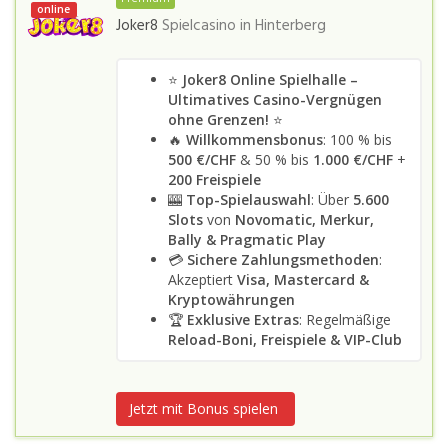
online
Joker8
Spielcasino in
Hinterberg
⭐
Joker8 Online Spielhalle –
Ultimatives Casino-Vergnügen
ohne Grenzen!
⭐
🔥
Willkommensbonus
: 100 % bis
500 €/CHF
& 50 % bis
1.000 €/CHF
+
200 Freispiele
🎰
Top-Spielauswahl
: Über
5.600
Slots
von
Novomatic, Merkur,
Bally & Pragmatic Play
💳
Sichere Zahlungsmethoden
:
Akzeptiert
Visa, Mastercard &
Kryptowährungen
🏆
Exklusive Extras
: Regelmäßige
Reload-Boni, Freispiele & VIP-Club
Jetzt mit Bonus spielen