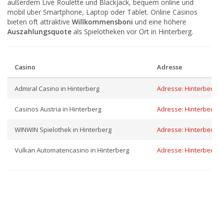
außerdem Live Roulette und Blackjack, bequem online und
mobil über Smartphone, Laptop oder Tablet. Online Casinos
bieten oft attraktive
Willkommensboni
und eine höhere
Auszahlungsquote
als Spielotheken vor Ort in Hinterberg.
Casino
Adresse
Admiral Casino in Hinterberg
Adresse: Hinterberg
Casinos Austria in Hinterberg
Adresse: Hinterberg
WINWIN Spielothek in Hinterberg
Adresse: Hinterberg
Vulkan Automatencasino in Hinterberg
Adresse: Hinterberg