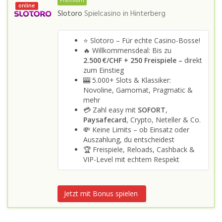
Premium
online
Slotoro
Spielcasino in
Hinterberg
⭐ Slotoro – Für echte Casino-Bosse!
🔥 Willkommensdeal: Bis zu
2.500 €/CHF + 250 Freispiele –
direkt
zum Einstieg
🎰 5.000+ Slots & Klassiker:
Novoline, Gamomat, Pragmatic &
mehr
💳 Zahl easy mit
SOFORT
,
Paysafecard
, Crypto, Neteller & Co.
💸 Keine Limits – ob Einsatz oder
Auszahlung, du entscheidest
🏆 Freispiele, Reloads, Cashback &
VIP-Level mit echtem Respekt
Jetzt mit Bonus spielen