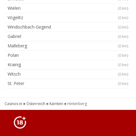
Wielen
(0 km)
Vögelitz
(0 km)
Windischbach-Gegend
(0 km)
Gabriel
(0 km)
Malleberg
(0 km)
Polan
(0 km)
Krainig
(0 km)
Witsch
(0 km)
St. Peter
(0 km)
Casinos in
♣
Österreich
♣
Kärnten
♣
Hinterberg