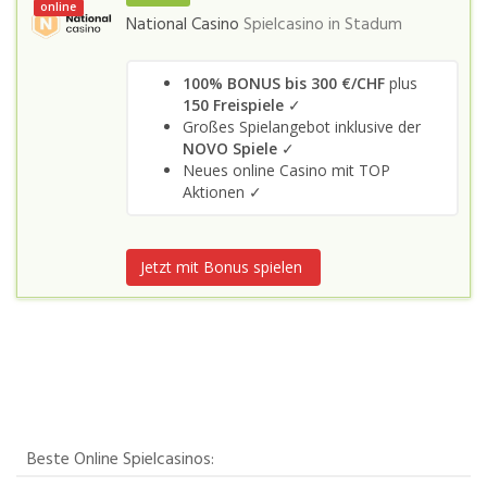
online
National Casino
Spielcasino in
Stadum
100% BONUS bis 300 €/CHF
plus
150 Freispiele
✓
Großes Spielangebot inklusive der
NOVO Spiele
✓
Neues online Casino mit TOP
Aktionen ✓
Jetzt mit Bonus spielen
Beste Online Spielcasinos: