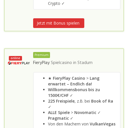
Crypto ✓
Jetzt mit Bonus spielen
Premium
online
FieryPlay
Spielcasino in
Stadum
★
FieryPlay Casino
>
Lang
erwartet – Endlich da!
Willkommensbonus bis zu
1500€/CHF
✓
225 Freispiele
, z.B. bei
Book of Ra
✓
ALLE Spiele
>
Novomatic
✓
Pragmatic
✓
Von den Machern von
VulkanVegas