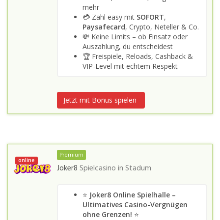
mehr
💳 Zahl easy mit
SOFORT
,
Paysafecard
, Crypto, Neteller & Co.
💸 Keine Limits – ob Einsatz oder
Auszahlung, du entscheidest
🏆 Freispiele, Reloads, Cashback &
VIP-Level mit echtem Respekt
Jetzt mit Bonus spielen
Premium
online
Joker8
Spielcasino in
Stadum
⭐
Joker8 Online Spielhalle –
Ultimatives Casino-Vergnügen
ohne Grenzen!
⭐