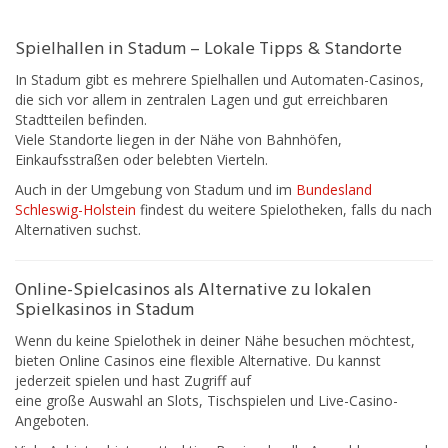
Spielhallen in Stadum – Lokale Tipps & Standorte
In Stadum gibt es mehrere Spielhallen und Automaten-Casinos,
die sich vor allem in zentralen Lagen und gut erreichbaren
Stadtteilen befinden.
Viele Standorte liegen in der Nähe von Bahnhöfen,
Einkaufsstraßen oder belebten Vierteln.
Auch in der Umgebung von Stadum und im
Bundesland
Schleswig-Holstein
findest du weitere Spielotheken, falls du nach
Alternativen suchst.
Online-Spielcasinos als Alternative zu lokalen
Spielkasinos in Stadum
Wenn du keine Spielothek in deiner Nähe besuchen möchtest,
bieten Online Casinos eine flexible Alternative. Du kannst
jederzeit spielen und hast Zugriff auf
eine große Auswahl an Slots, Tischspielen und Live-Casino-
Angeboten.