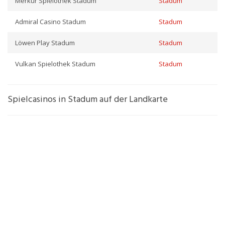
Merkur Spielothek Stadum
Stadum
6
Admiral Casino Stadum
Stadum
6
Löwen Play Stadum
Stadum
6
Vulkan Spielothek Stadum
Stadum
6
Spielcasinos in Stadum auf der Landkarte