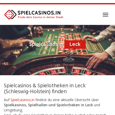
Skip
to
main
Toggl
content
navig
Spielcasinos in
Leck
Spielcasinos & Spielotheken in Leck
(Schleswig-Holstein) finden
Auf
Spielcasinos.in
findest du eine aktuelle Übersicht über
Spielkasinos,
Spielhallen und Spielotheken in Leck
und
Umgebung.