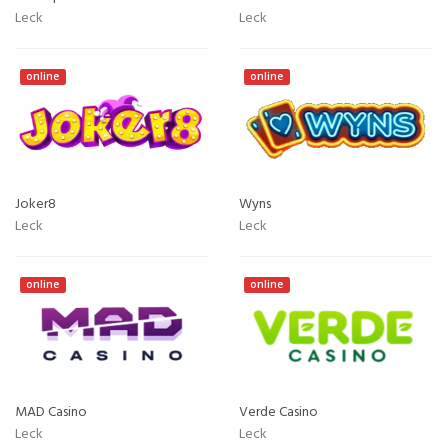
Leck
Leck
online
online
Joker8
Wyns
Leck
Leck
online
online
MAD Casino
Verde Casino
Leck
Leck