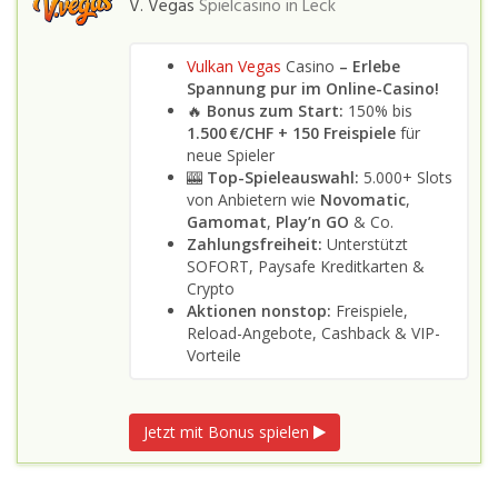
V. Vegas
Spielcasino in
Leck
Vulkan Vegas
Casino
– Erlebe
Spannung pur im Online-Casino!
🔥
Bonus zum Start:
150% bis
1.500 €/CHF + 150 Freispiele
für
neue Spieler
🎰
Top-Spieleauswahl:
5.000+ Slots
von Anbietern wie
Novomatic
,
Gamomat
,
Play’n GO
& Co.
Zahlungsfreiheit:
Unterstützt
SOFORT, Paysafe Kreditkarten &
Crypto
Aktionen nonstop:
Freispiele,
Reload-Angebote, Cashback & VIP-
Vorteile
Jetzt mit Bonus spielen