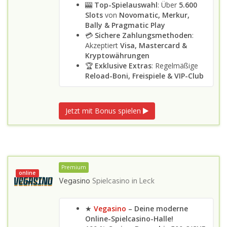
🎰
Top-Spielauswahl
: Über
5.600
Slots
von
Novomatic, Merkur,
Bally & Pragmatic Play
💳
Sichere Zahlungsmethoden
:
Akzeptiert
Visa, Mastercard &
Kryptowährungen
🏆
Exklusive Extras
: Regelmäßige
Reload-Boni, Freispiele & VIP-Club
Jetzt mit Bonus spielen
Premium
online
Vegasino
Spielcasino in
Leck
★
Vegasino
– Deine moderne
Online-Spielcasino-Halle!