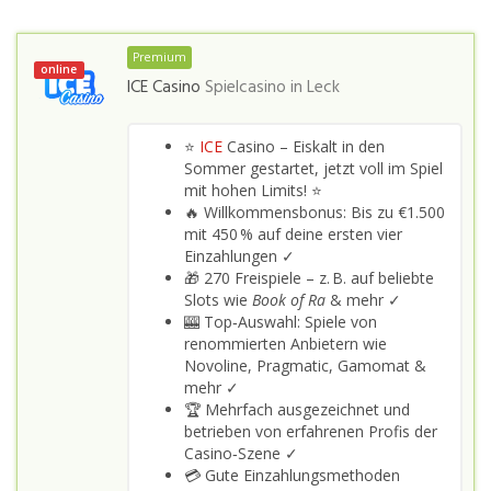
Premium
online
ICE Casino
Spielcasino in
Leck
⭐
ICE
Casino – Eiskalt in den
Sommer gestartet, jetzt voll im Spiel
mit hohen Limits! ⭐
🔥 Willkommensbonus: Bis zu €1.500
mit 450 % auf deine ersten vier
Einzahlungen ✓
🎁 270 Freispiele – z. B. auf beliebte
Slots wie
Book of Ra
& mehr ✓
🎰 Top‑Auswahl: Spiele von
renommierten Anbietern wie
Novoline, Pragmatic, Gamomat &
mehr ✓
🏆 Mehrfach ausgezeichnet und
betrieben von erfahrenen Profis der
Casino‑Szene ✓
💳 Gute Einzahlungsmethoden