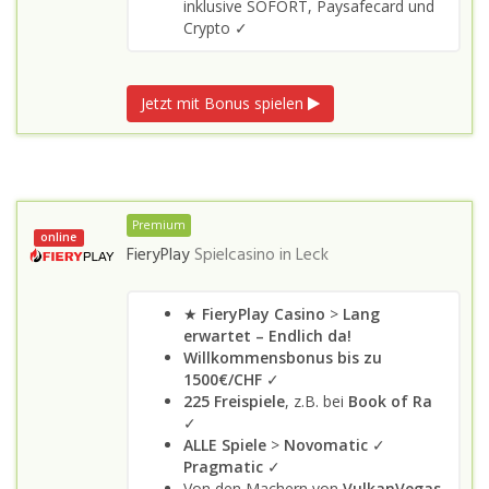
inklusive SOFORT, Paysafecard und
Crypto ✓
Jetzt mit Bonus spielen
Premium
online
FieryPlay
Spielcasino in
Leck
★
FieryPlay Casino
>
Lang
erwartet – Endlich da!
Willkommensbonus bis zu
1500€/CHF
✓
225 Freispiele
, z.B. bei
Book of Ra
✓
ALLE Spiele
>
Novomatic
✓
Pragmatic
✓
Von den Machern von
VulkanVegas