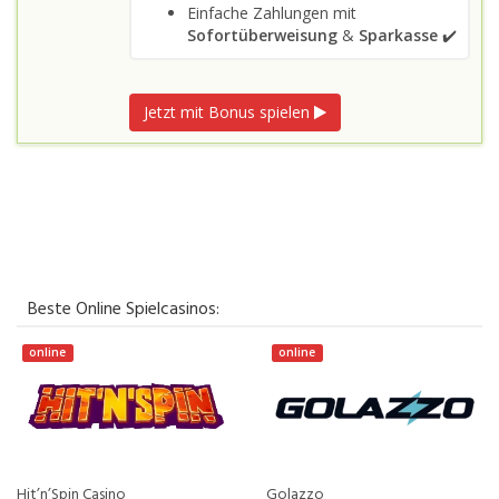
Einfache Zahlungen mit
Sofortüberweisung
&
Sparkasse
✔️
Jetzt mit Bonus spielen
Beste Online Spielcasinos:
online
online
Hit’n’Spin Casino
Golazzo