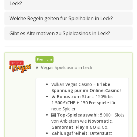
Leck?
Welche Regeln gelten für Spielhallen in Leck?
Gibt es Alternativen zu Spielcasinos in Leck?
Premium
online
V. Vegas
Spielcasino in
Leck
Vulkan Vegas Casino
– Erlebe
Spannung pur im Online-Casino!
🔥
Bonus zum Start:
150% bis
1.500 €/CHF + 150 Freispiele
für
neue Spieler
🎰
Top-Spieleauswahl:
5.000+ Slots
von Anbietern wie
Novomatic
,
Gamomat
,
Play’n GO
& Co.
Zahlungsfreiheit:
Unterstützt