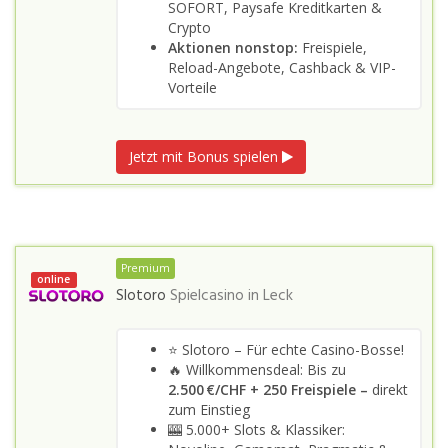
SOFORT, Paysafe Kreditkarten &
Crypto
Aktionen nonstop:
Freispiele,
Reload-Angebote, Cashback & VIP-
Vorteile
Jetzt mit Bonus spielen
Premium
online
Slotoro
Spielcasino in
Leck
⭐ Slotoro – Für echte Casino-Bosse!
🔥 Willkommensdeal: Bis zu
2.500 €/CHF + 250 Freispiele –
direkt
zum Einstieg
🎰 5.000+ Slots & Klassiker: