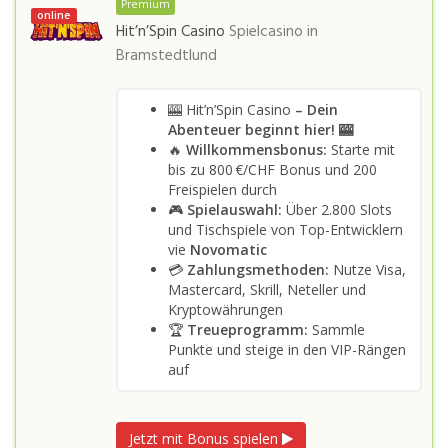
Premium
online
Hit’n’Spin Casino
Spielcasino in
Bramstedtlund
🎰 Hit’n’Spin Casino
– Dein
Abenteuer beginnt hier! 🎰
🔥
Willkommensbonus:
Starte mit
bis zu 800 €/CHF Bonus und 200
Freispielen durch
🎮
Spielauswahl:
Über 2.800 Slots
und Tischspiele von Top-Entwicklern
vie
Novomatic
💳
Zahlungsmethoden:
Nutze Visa,
Mastercard, Skrill, Neteller und
Kryptowährungen
🏆
Treueprogramm:
Sammle
Punkte und steige in den VIP-Rängen
auf
Jetzt mit Bonus spielen