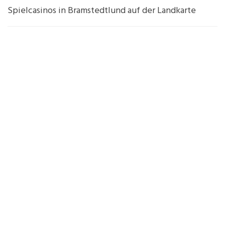
Spielcasinos in Bramstedtlund auf der Landkarte