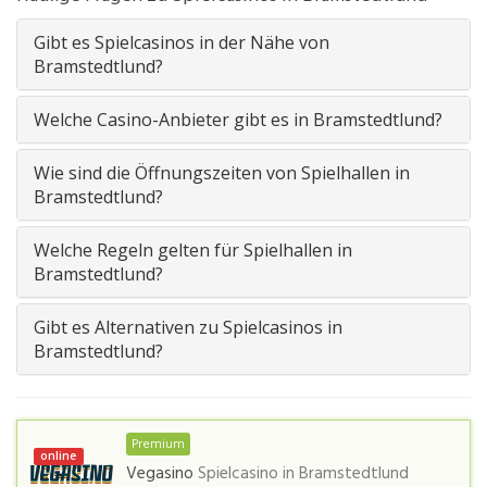
Gibt es Spielcasinos in der Nähe von
Bramstedtlund?
Welche Casino-Anbieter gibt es in Bramstedtlund?
Wie sind die Öffnungszeiten von Spielhallen in
Bramstedtlund?
Welche Regeln gelten für Spielhallen in
Bramstedtlund?
Gibt es Alternativen zu Spielcasinos in
Bramstedtlund?
Premium
online
Vegasino
Spielcasino in
Bramstedtlund