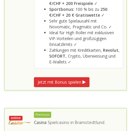
€/CHF + 200 Freispiele
✓
Sportbonus:
100 % bis zu
250
€/CHF + 20 € Gratiswette
✓
Sehr gute Spielausahl mit
Novomatic, Pragmatic und Co. ✓
Ideal für High Roller mit exklusiven
VIP-Vorteilen und großzügigen
Einsatzlimits ✓
Zahlungen mit Kreditkarten,
Revolut
,
SOFORT
, Crypto, Überweisung und
E-Wallets ✓
Jetzt mit Bonus spielen
Premium
online
Casina
Spielcasino in
Bramstedtlund