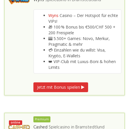
Wyns
Spielcasino in
Bramstedtlund
Wyns
Casino – Der Hotspot für echte
VIPs!
🎁 100 % Bonus bis €500/CHF 500 +
200 Freispiele
🎰 5.500+ Games: Novo, Merkur,
Pragmatic & mehr
💳 Einzahlen wie du willst: Visa,
Krypto, E-Wallets
👑 VIP-Club mit Luxus-Boni & hohen
Limits
Jetzt mit Bonus spielen
Premium
online
Cashed
Spielcasino in
Bramstedtlund