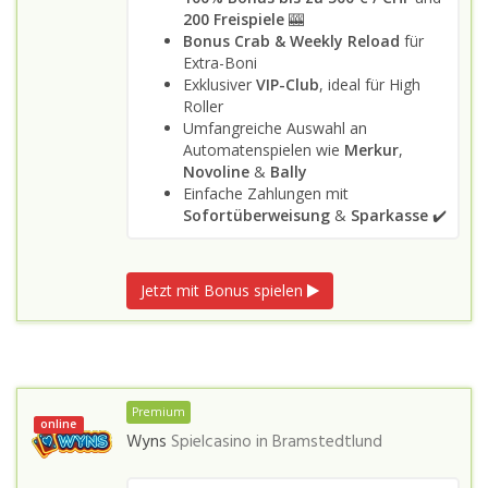
200 Freispiele
🎰
Bonus Crab & Weekly Reload
für
Extra-Boni
Exklusiver
VIP-Club
, ideal für High
Roller
Umfangreiche Auswahl an
Automatenspielen wie
Merkur
,
Novoline
&
Bally
Einfache Zahlungen mit
Sofortüberweisung
&
Sparkasse
✔️
Jetzt mit Bonus spielen
Premium
online
Wyns
Spielcasino in
Bramstedtlund