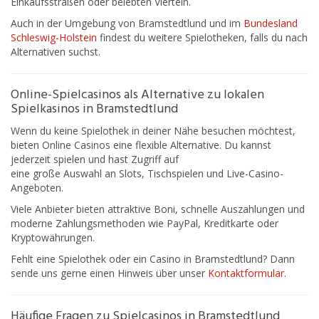
Einkaufsstraßen oder belebten Vierteln.
Auch in der Umgebung von Bramstedtlund und im
Bundesland
Schleswig-Holstein
findest du weitere Spielotheken, falls du nach
Alternativen suchst.
Online-Spielcasinos als Alternative zu lokalen
Spielkasinos in Bramstedtlund
Wenn du keine Spielothek in deiner Nähe besuchen möchtest,
bieten Online Casinos eine flexible Alternative. Du kannst
jederzeit spielen und hast Zugriff auf
eine große Auswahl an Slots, Tischspielen und Live-Casino-
Angeboten.
Viele Anbieter bieten attraktive Boni, schnelle Auszahlungen und
moderne Zahlungsmethoden wie PayPal, Kreditkarte oder
Kryptowährungen.
Fehlt eine Spielothek oder ein Casino in Bramstedtlund? Dann
sende uns gerne einen Hinweis über unser
Kontaktformular
.
Häufige Fragen zu Spielcasinos in Bramstedtlund