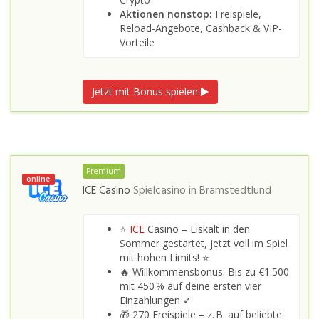
Aktionen nonstop:
Freispiele,
Reload-Angebote, Cashback & VIP-
Vorteile
Jetzt mit Bonus spielen
Premium
online
ICE Casino
Spielcasino in
Bramstedtlund
⭐
ICE
Casino – Eiskalt in den
Sommer gestartet, jetzt voll im Spiel
mit hohen Limits! ⭐
🔥 Willkommensbonus: Bis zu €1.500
mit 450 % auf deine ersten vier
Einzahlungen ✓
🎁 270 Freispiele – z. B. auf beliebte