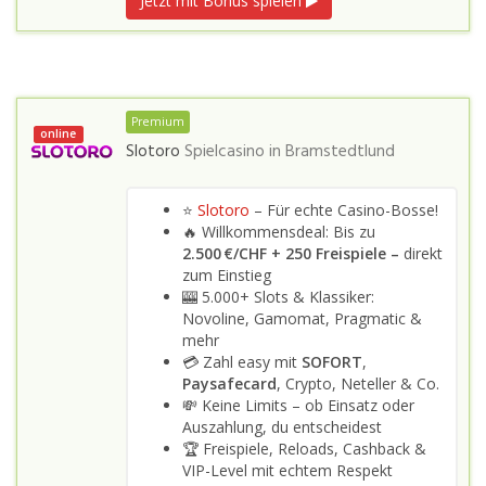
Jetzt mit Bonus spielen
Premium
online
Slotoro
Spielcasino in
Bramstedtlund
⭐
Slotoro
– Für echte Casino-Bosse!
🔥 Willkommensdeal: Bis zu
2.500 €/CHF + 250 Freispiele –
direkt
zum Einstieg
🎰 5.000+ Slots & Klassiker:
Novoline, Gamomat, Pragmatic &
mehr
💳 Zahl easy mit
SOFORT
,
Paysafecard
, Crypto, Neteller & Co.
💸 Keine Limits – ob Einsatz oder
Auszahlung, du entscheidest
🏆 Freispiele, Reloads, Cashback &
VIP-Level mit echtem Respekt