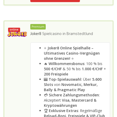
Premium
online
Joker8
Spielcasino in
Bramstedtlund
⭐
Joker8 Online Spielhalle –
Ultimatives Casino-Vergnügen
ohne Grenzen!
⭐
🔥
Willkommensbonus
: 100 % bis
500 €/CHF
& 50 % bis
1.000 €/CHF
+
200 Freispiele
🎰
Top-Spielauswahl
: Über
5.600
Slots
von
Novomatic, Merkur,
Bally & Pragmatic Play
💳
Sichere Zahlungsmethoden
:
Akzeptiert
Visa, Mastercard &
Kryptowährungen
🏆
Exklusive Extras
: Regelmäßige
Reload-Boni, Freispiele & VIP-Club