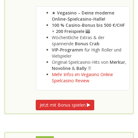
★
Vegasino – Deine moderne
Online-Spielcasino-Halle!
100 % Casino-Bonus bis 500 €/CHF
+
200 Freispiele
🎰
Wöchentliche Extras & der
spannende
Bonus Crab
VIP-Programm
für High Roller und
Vielspieler
Original-Spielcasino-Hits von
Merkur
,
Novoline
&
Bally
🃏
Mehr Infos im Vegasino Online
Spielcasino Review
Jetzt mit Bonus spielen