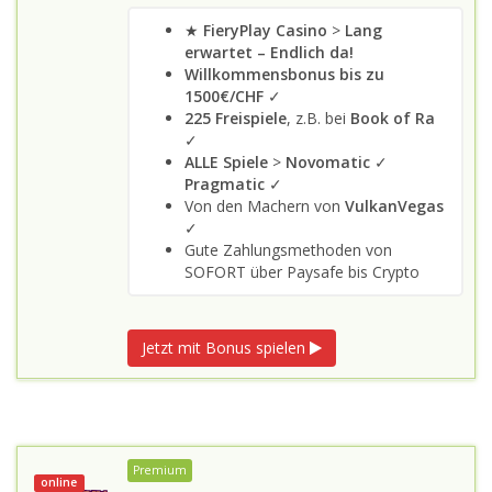
★
FieryPlay Casino
>
Lang
erwartet – Endlich da!
Willkommensbonus bis zu
1500€/CHF
✓
225 Freispiele
, z.B. bei
Book of Ra
✓
ALLE Spiele
>
Novomatic
✓
Pragmatic
✓
Von den Machern von
VulkanVegas
✓
Gute Zahlungsmethoden von
SOFORT über Paysafe bis Crypto
Jetzt mit Bonus spielen
Premium
online