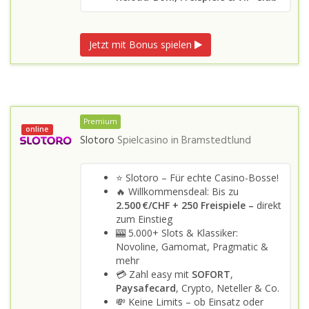
Jetzt mit Bonus spielen
Premium
online
Slotoro
Spielcasino in
Bramstedtlund
⭐ Slotoro – Für echte Casino-Bosse!
🔥 Willkommensdeal: Bis zu
2.500 €/CHF + 250 Freispiele –
direkt
zum Einstieg
🎰 5.000+ Slots & Klassiker:
Novoline, Gamomat, Pragmatic &
mehr
💳 Zahl easy mit
SOFORT
,
Paysafecard
, Crypto, Neteller & Co.
💸 Keine Limits – ob Einsatz oder