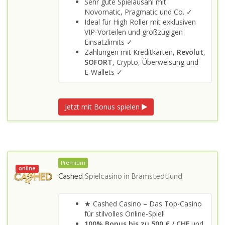
Sehr gute Spielausahl mit
Novomatic, Pragmatic und Co. ✓
Ideal für High Roller mit exklusiven
VIP-Vorteilen und großzügigen
Einsatzlimits ✓
Zahlungen mit Kreditkarten,
Revolut
,
SOFORT
, Crypto, Überweisung und
E-Wallets ✓
Jetzt mit Bonus spielen
Premium
online
Cashed
Spielcasino in
Bramstedtlund
★ Cashed Casino – Das Top-Casino
für stilvolles Online-Spiel!
100% Bonus bis zu 500 €
/ CHF
und