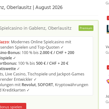
G
nz, Oberlausitz | August 2026
Spielcasino in
Gablenz, Oberlausitz
Premium
lazzo
: Modernes Online Spielcasino mit
V
usenden Spielen und Top-Quoten ✓
G
sino-Bonus:
100 % bis
2.000 € / CHF + 200
ispiele
✓
ortbonus:
100 % bis
500 € / CHF + 20 €
atiswette
✓
ts, Live Casino, Tischspiele und Jackpot-Games
render Entwickler ✓
hlungen mit
Revolut
,
SOFORT
, Kryptowährungen
d Kreditkarten ✓
J
G
 Bonus spielen