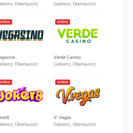
ablenz, Oberlausitz
Gablenz, Oberlausitz
online
online
egasino
Verde Casino
ablenz, Oberlausitz
Gablenz, Oberlausitz
online
online
oker8
V. Vegas
ablenz, Oberlausitz
Gablenz, Oberlausitz