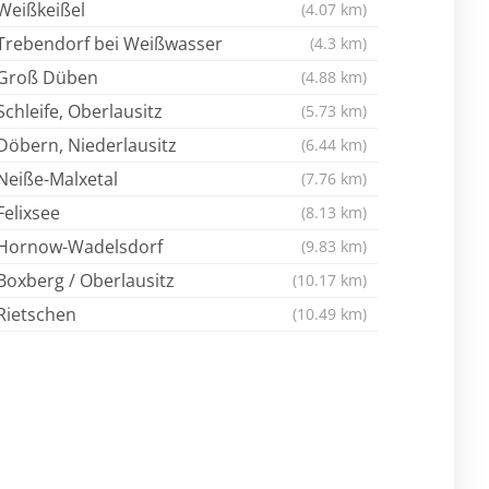
Weißkeißel
(4.07 km)
Trebendorf bei Weißwasser
(4.3 km)
Groß Düben
(4.88 km)
Schleife, Oberlausitz
(5.73 km)
Döbern, Niederlausitz
(6.44 km)
Neiße-Malxetal
(7.76 km)
Felixsee
(8.13 km)
Hornow-Wadelsdorf
(9.83 km)
Boxberg / Oberlausitz
(10.17 km)
Rietschen
(10.49 km)