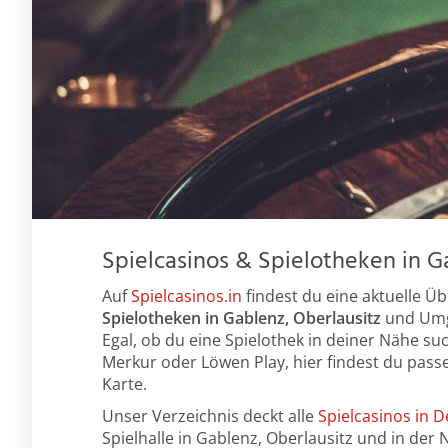
Spielcasinos & Spielotheken in G
Auf
Spielcasinos.in
findest du eine aktuelle Ü
Spielotheken in Gablenz, Oberlausitz
und Um
Egal, ob du eine Spielothek in deiner Nähe s
Merkur oder Löwen Play, hier findest du pas
Karte.
Unser Verzeichnis deckt alle
Spielcasinos in 
Spielhalle in Gablenz, Oberlausitz und in der 