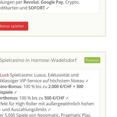
hlungen per
Revolut
,
Google Pay
, Crypto,
editkarten und
SOFORT
✓
 Bonus spielen
Spielcasino in
Hornow-Wadelsdorf
Premium
PLuck
Spielcasino: Luxus, Exklusivität und
tklassiger VIP-Service auf höchstem Niveau ✓
sino-Bonus:
100 % bis zu
2.000 €/CHF + 300
ispiele
✓
ortbonus:
100 % bis zu
500 €/CHF
✓
fekt für High Roller mit außergewöhnlich hohen
- und Auszahlungslimits ✓
r 5.000 Spiele von Novomatic, Pragmatic Play,