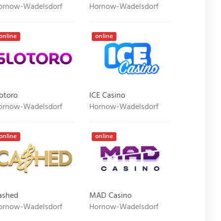
ornow-Wadelsdorf
Hornow-Wadelsdorf
online
online
lotoro
ICE Casino
ornow-Wadelsdorf
Hornow-Wadelsdorf
online
online
ashed
MAD Casino
ornow-Wadelsdorf
Hornow-Wadelsdorf