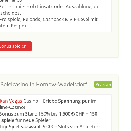
eller & Co.
Keine Limits – ob Einsatz oder Auszahlung, du
tscheidest
Freispiele, Reloads, Cashback & VIP-Level mit
htem Respekt
 Bonus spielen
Spielcasino in
Hornow-Wadelsdorf
Premium
lkan Vegas
Casino
– Erlebe Spannung pur im
ine-Casino!
Bonus zum Start:
150% bis
1.500 €/CHF + 150
ispiele
für neue Spieler
Top-Spieleauswahl:
5.000+ Slots von Anbietern