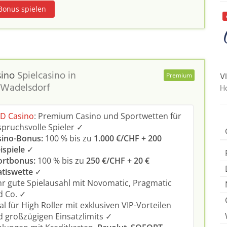
 Bonus spielen
ino
Spielcasino in
V
Premium
Wadelsdorf
H
D Casino
: Premium Casino und Sportwetten für
pruchsvolle Spieler ✓
sino-Bonus:
100 % bis zu
1.000 €/CHF + 200
ispiele
✓
ortbonus:
100 % bis zu
250 €/CHF + 20 €
atiswette
✓
r gute Spielausahl mit Novomatic, Pragmatic
d Co. ✓
al für High Roller mit exklusiven VIP-Vorteilen
 großzügigen Einsatzlimits ✓