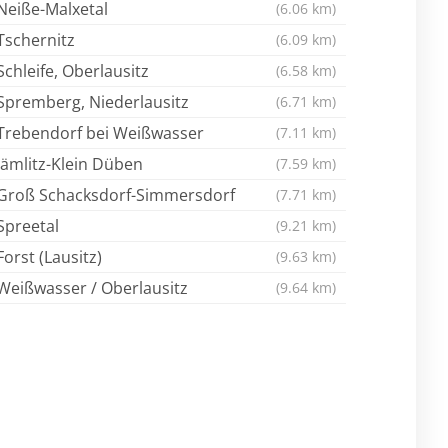
Neiße-Malxetal
(6.06 km)
Tschernitz
(6.09 km)
Schleife, Oberlausitz
(6.58 km)
Spremberg, Niederlausitz
(6.71 km)
Trebendorf bei Weißwasser
(7.11 km)
Jämlitz-Klein Düben
(7.59 km)
Groß Schacksdorf-Simmersdorf
(7.71 km)
Spreetal
(9.21 km)
Forst (Lausitz)
(9.63 km)
Weißwasser / Oberlausitz
(9.64 km)