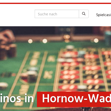
Spielcas
inos in
Hornow-Wade