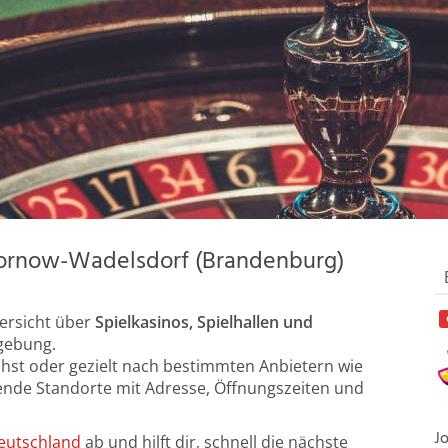
Hornow-Wadelsdorf (Brandenburg)
bersicht über
Spielkasinos,
Spielhallen und
ebung.
uchst oder gezielt nach bestimmten Anbietern wie
sende Standorte mit Adresse, Öffnungszeiten und
J
Deutschland
ab und hilft dir, schnell die nächste