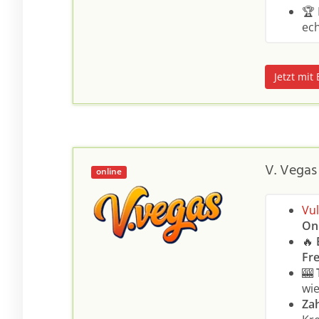
🏆 
ec
Jetzt mit
V. Vegas
online
Vu
Onl
🔥
Fre
🎰
wi
Zah