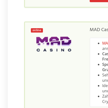
MAD Cas
online
MA
ans
Ca
Fre
Sp
Gr
Seh
un
Ide
und
Zah
Cr