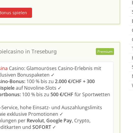
 Bonus spielen
pielcasino in
Treseburg
Premium
sina
Casino: Glamouröses Casino-Erlebnis mit
klusiven Bonuspaketen ✓
sino-Bonus:
100 % bis zu
2.000 €/CHF + 300
ispiele
auf Novoline-Slots ✓
ortbonus:
100 % bis zu
500 €/CHF
für Sportwetten
-Service, hohe Einsatz- und Auszahlungslimits
wie exklusive Promotionen ✓
hlungen per
Revolut
,
Google Pay
, Crypto,
editkarten und
SOFORT
✓