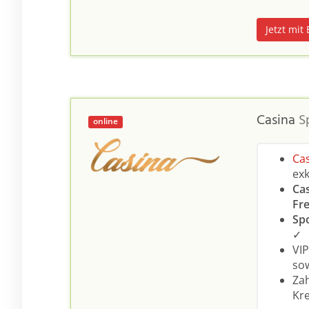
Jetzt mit
Casina
S
online
Ca
ex
Ca
Fre
Sp
✓
VIP
so
Za
Kr