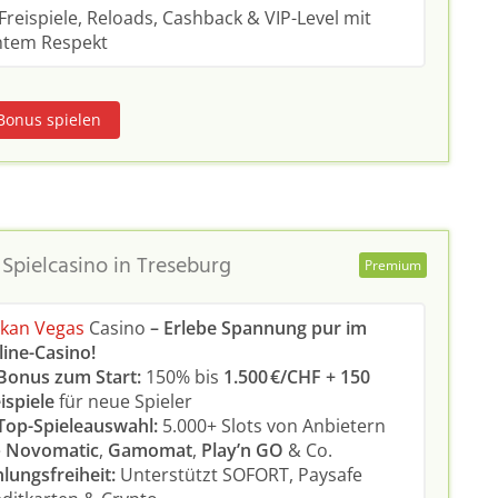
Freispiele, Reloads, Cashback & VIP-Level mit
htem Respekt
 Bonus spielen
Spielcasino in
Treseburg
Premium
lkan Vegas
Casino
– Erlebe Spannung pur im
ine-Casino!
Bonus zum Start:
150% bis
1.500 €/CHF + 150
ispiele
für neue Spieler
Top-Spieleauswahl:
5.000+ Slots von Anbietern
e
Novomatic
,
Gamomat
,
Play’n GO
& Co.
lungsfreiheit:
Unterstützt SOFORT, Paysafe