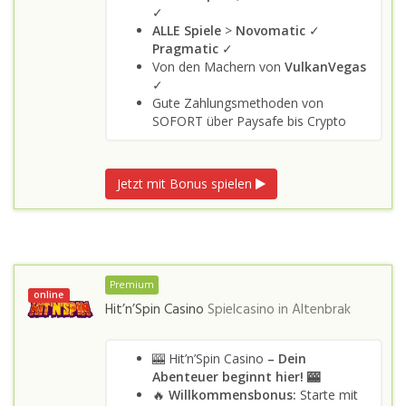
✓
ALLE Spiele
>
Novomatic
✓
Pragmatic
✓
Von den Machern von
VulkanVegas
✓
Gute Zahlungsmethoden von
SOFORT über Paysafe bis Crypto
Jetzt mit Bonus spielen
Premium
online
Hit’n’Spin Casino
Spielcasino in
Altenbrak
🎰 Hit’n’Spin Casino
– Dein
Abenteuer beginnt hier! 🎰
🔥
Willkommensbonus:
Starte mit