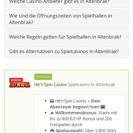
Welche Casino-Anbieter gibt es in Altenbrak?
Wie sind die Öffnungszeiten von Spielhallen in
Altenbrak?
Welche Regeln gelten für Spielhallen in Altenbrak?
Gibt es Alternativen zu Spielcasinos in Altenbrak?
Premium
online
Hit’n’Spin Casino
Spielcasino in
Altenbrak
🎰 Hit’n’Spin Casino
– Dein
Abenteuer beginnt hier! 🎰
🔥
Willkommensbonus:
Starte mit
bis zu 800 €/CHF Bonus und 200
Freispielen durch
🎮
Spielauswahl:
Über 2.800 Slots