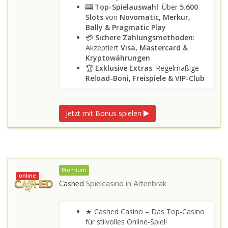
🎰
Top-Spielauswahl
: Über
5.600
Slots
von
Novomatic, Merkur,
Bally & Pragmatic Play
💳
Sichere Zahlungsmethoden
:
Akzeptiert
Visa, Mastercard &
Kryptowährungen
🏆
Exklusive Extras
: Regelmäßige
Reload-Boni, Freispiele & VIP-Club
Jetzt mit Bonus spielen
Premium
online
Cashed
Spielcasino in
Altenbrak
★ Cashed Casino – Das Top-Casino
für stilvolles Online-Spiel!