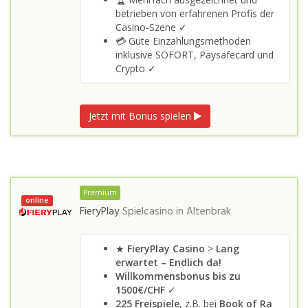
betrieben von erfahrenen Profis der
Casino‑Szene ✓
💳 Gute Einzahlungsmethoden
inklusive SOFORT, Paysafecard und
Crypto ✓
Jetzt mit Bonus spielen
Premium
online
FieryPlay
Spielcasino in
Altenbrak
★
FieryPlay Casino
>
Lang
erwartet – Endlich da!
Willkommensbonus bis zu
1500€/CHF
✓
225 Freispiele
, z.B. bei
Book of Ra