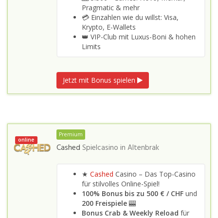
Pragmatic & mehr
💳 Einzahlen wie du willst: Visa,
Krypto, E-Wallets
👑 VIP-Club mit Luxus-Boni & hohen
Limits
Jetzt mit Bonus spielen
Premium
online
Cashed
Spielcasino in
Altenbrak
★
Cashed
Casino – Das Top-Casino
für stilvolles Online-Spiel!
100% Bonus bis zu 500 €
/ CHF
und
200 Freispiele
🎰
Bonus Crab & Weekly Reload
für