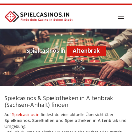
Skip
to
main
Toggl
content
navig
Spielcasinos in
Altenbrak
Spielcasinos & Spielotheken in Altenbrak
(Sachsen-Anhalt) finden
Auf
Spielcasinos.in
findest du eine aktuelle Übersicht über
Spielkasinos,
Spielhallen und Spielotheken in Altenbrak
und
Umgebung.