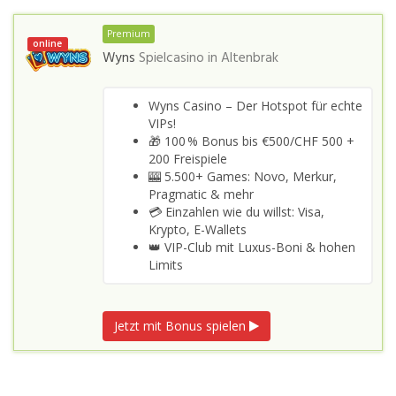
Premium
online
Wyns
Spielcasino in
Altenbrak
Wyns Casino – Der Hotspot für echte
VIPs!
🎁 100 % Bonus bis €500/CHF 500 +
200 Freispiele
🎰 5.500+ Games: Novo, Merkur,
Pragmatic & mehr
💳 Einzahlen wie du willst: Visa,
Krypto, E-Wallets
👑 VIP-Club mit Luxus-Boni & hohen
Limits
Jetzt mit Bonus spielen