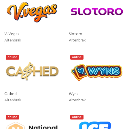
V. Vegas
Slotoro
Altenbrak
Altenbrak
online
online
Cashed
Wyns
Altenbrak
Altenbrak
online
online