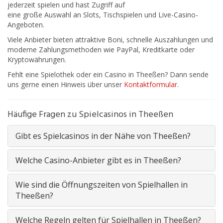
jederzeit spielen und hast Zugriff auf
eine große Auswahl an Slots, Tischspielen und Live-Casino-
Angeboten.
Viele Anbieter bieten attraktive Boni, schnelle Auszahlungen und
moderne Zahlungsmethoden wie PayPal, Kreditkarte oder
Kryptowährungen.
Fehlt eine Spielothek oder ein Casino in Theeßen? Dann sende
uns gerne einen Hinweis über unser
Kontaktformular
.
Häufige Fragen zu Spielcasinos in Theeßen
Gibt es Spielcasinos in der Nähe von Theeßen?
Welche Casino-Anbieter gibt es in Theeßen?
Wie sind die Öffnungszeiten von Spielhallen in
Theeßen?
Welche Regeln gelten für Spielhallen in Theeßen?