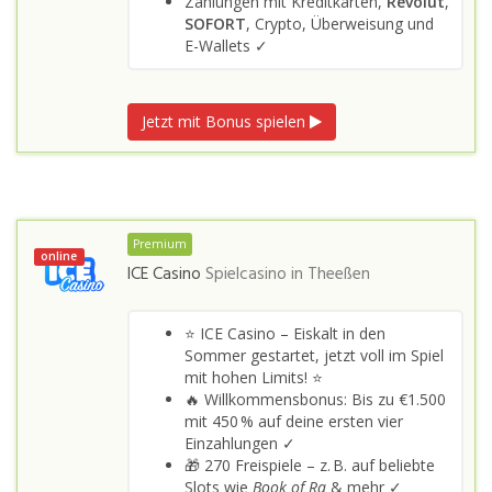
Zahlungen mit Kreditkarten,
Revolut
,
SOFORT
, Crypto, Überweisung und
E-Wallets ✓
Jetzt mit Bonus spielen
Premium
online
ICE Casino
Spielcasino in
Theeßen
⭐ ICE Casino – Eiskalt in den
Sommer gestartet, jetzt voll im Spiel
mit hohen Limits! ⭐
🔥 Willkommensbonus: Bis zu €1.500
mit 450 % auf deine ersten vier
Einzahlungen ✓
🎁 270 Freispiele – z. B. auf beliebte
Slots wie
Book of Ra
& mehr ✓