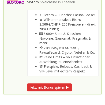
Slotoro
Spielcasino in
Theeßen
⭐ Slotoro – Für echte Casino-Bosse!
🔥 Willkommensdeal: Bis zu
2.500 €/CHF + 250 Freispiele –
direkt
zum Einstieg
🎰 5.000+ Slots & Klassiker:
Novoline, Gamomat, Pragmatic &
mehr
💳 Zahl easy mit
SOFORT
,
Paysafecard
, Crypto, Neteller & Co.
💸 Keine Limits – ob Einsatz oder
Auszahlung, du entscheidest
🏆 Freispiele, Reloads, Cashback &
VIP-Level mit echtem Respekt
Jetzt mit Bonus spielen