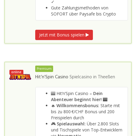
✓
Gute Zahlungsmethoden von
SOFORT über Paysafe bis Crypto
Jetzt mit Bonus spielen
Premium
online
Hit’n’Spin Casino
Spielcasino in
Theeßen
🎰 Hit’n’Spin Casino
– Dein
Abenteuer beginnt hier! 🎰
🔥
Willkommensbonus:
Starte mit
bis zu 800 €/CHF Bonus und 200
Freispielen durch
🎮
Spielauswahl:
Über 2.800 Slots
und Tischspiele von Top-Entwicklern
vie
Novomatic