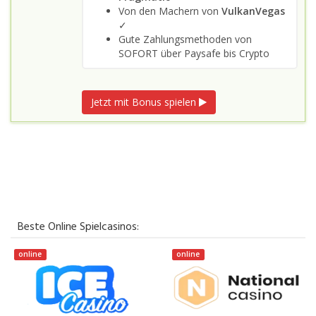
Von den Machern von
VulkanVegas
✓
Gute Zahlungsmethoden von
SOFORT über Paysafe bis Crypto
Jetzt mit Bonus spielen
Beste Online Spielcasinos:
online
online