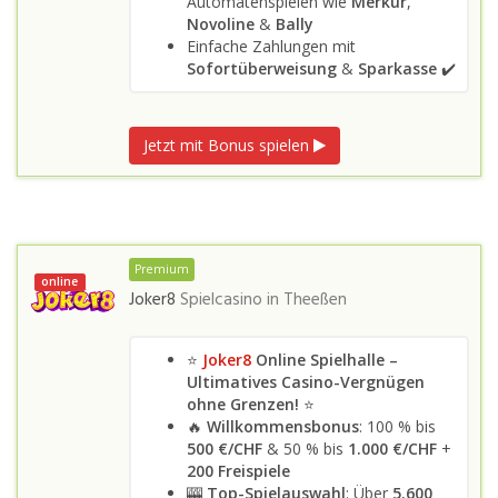
Automatenspielen wie
Merkur
,
Novoline
&
Bally
Einfache Zahlungen mit
Sofortüberweisung
&
Sparkasse
✔️
Jetzt mit Bonus spielen
Premium
online
Joker8
Spielcasino in
Theeßen
⭐
Joker8
Online Spielhalle –
Ultimatives Casino-Vergnügen
ohne Grenzen!
⭐
🔥
Willkommensbonus
: 100 % bis
500 €/CHF
& 50 % bis
1.000 €/CHF
+
200 Freispiele
🎰
Top-Spielauswahl
: Über
5.600