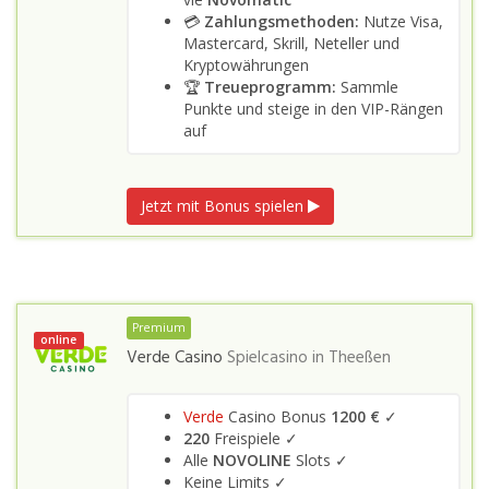
💳
Zahlungsmethoden:
Nutze Visa,
Mastercard, Skrill, Neteller und
Kryptowährungen
🏆
Treueprogramm:
Sammle
Punkte und steige in den VIP-Rängen
auf
Jetzt mit Bonus spielen
Premium
online
Verde Casino
Spielcasino in
Theeßen
Verde
Casino Bonus
1200 €
✓
220
Freispiele ✓
Alle
NOVOLINE
Slots ✓
Keine Limits ✓