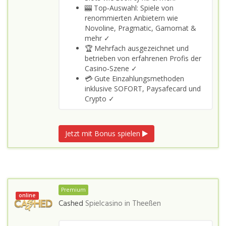
🎰 Top‑Auswahl: Spiele von
renommierten Anbietern wie
Novoline, Pragmatic, Gamomat &
mehr ✓
🏆 Mehrfach ausgezeichnet und
betrieben von erfahrenen Profis der
Casino‑Szene ✓
💳 Gute Einzahlungsmethoden
inklusive SOFORT, Paysafecard und
Crypto ✓
Jetzt mit Bonus spielen
Premium
online
Cashed
Spielcasino in
Theeßen