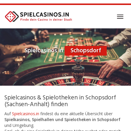
Skip
to
main
Toggl
content
navig
Spielcasinos in
Schopsdorf
Spielcasinos & Spielotheken in Schopsdorf
(Sachsen-Anhalt) finden
Auf
Spielcasinos.in
findest du eine aktuelle Übersicht über
Spielkasinos,
Spielhallen und Spielotheken in Schopsdorf
und Umgebung.