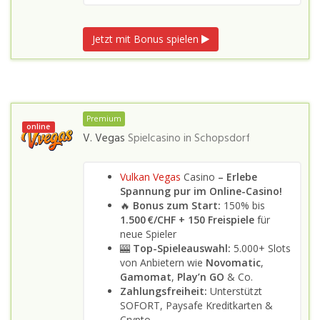
Jetzt mit Bonus spielen
Premium
online
V. Vegas
Spielcasino in
Schopsdorf
Vulkan Vegas
Casino
– Erlebe
Spannung pur im Online-Casino!
🔥
Bonus zum Start:
150% bis
1.500 €/CHF + 150 Freispiele
für
neue Spieler
🎰
Top-Spieleauswahl:
5.000+ Slots
von Anbietern wie
Novomatic
,
Gamomat
,
Play’n GO
& Co.
Zahlungsfreiheit:
Unterstützt
SOFORT, Paysafe Kreditkarten &
Crypto