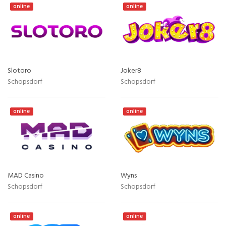
online
online
Slotoro
Joker8
Schopsdorf
Schopsdorf
online
online
MAD Casino
Wyns
Schopsdorf
Schopsdorf
online
online