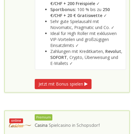
€/CHF + 200 Freispiele
✓
Sportbonus:
100 % bis zu
250
€/CHF + 20 € Gratiswette
✓
Sehr gute Spielausahl mit
Novomatic, Pragmatic und Co. ✓
Ideal für High Roller mit exklusiven
VIP-Vorteilen und großzügigen
Einsatzlimits ✓
Zahlungen mit Kreditkarten,
Revolut
,
SOFORT
, Crypto, Überweisung und
E-Wallets ✓
Jetzt mit Bonus spielen
Premium
online
Casina
Spielcasino in
Schopsdorf