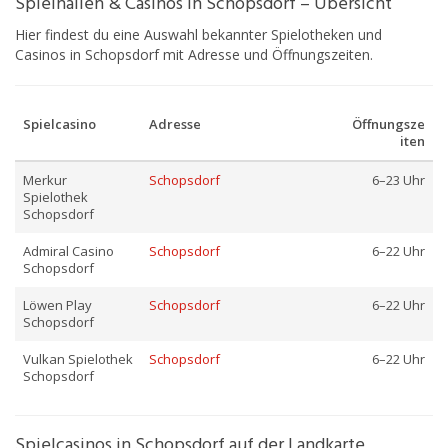
Spielhallen & Casinos in Schopsdorf – Übersicht
Hier findest du eine Auswahl bekannter Spielotheken und
Casinos in Schopsdorf mit Adresse und Öffnungszeiten.
Spielcasino
Adresse
Öffnungsze
iten
Merkur
Schopsdorf
6–23 Uhr
Spielothek
Schopsdorf
Admiral Casino
Schopsdorf
6–22 Uhr
Schopsdorf
Löwen Play
Schopsdorf
6–22 Uhr
Schopsdorf
Vulkan Spielothek
Schopsdorf
6–22 Uhr
Schopsdorf
Spielcasinos in Schopsdorf auf der Landkarte