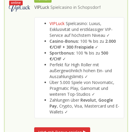
online
VIPLuck
Spielcasino in
Schopsdorf
VIPLuck
Spielcasino: Luxus,
Exklusivität und erstklassiger VIP-
Service auf höchstem Niveau ✓
Casino-Bonus:
100 % bis zu
2.000
€/CHF + 300 Freispiele
✓
Sportbonus:
100 % bis zu
500
€/CHF
✓
Perfekt für High Roller mit
außergewöhnlich hohen Ein- und
Auszahlungslimits ✓
Über 5.000 Spiele von Novomatic,
Pragmatic Play, Gamomat und
weiteren Top-Studios ✓
Zahlungen über
Revolut
,
Google
Pay
, Crypto, Visa, Mastercard und E-
Wallets ✓