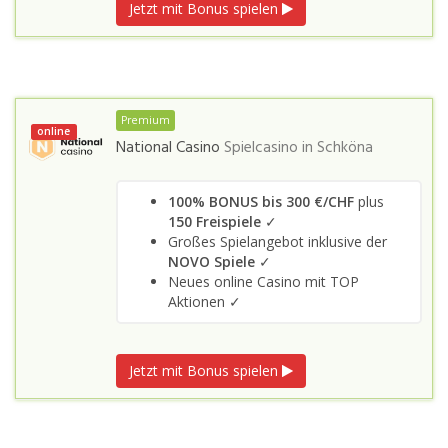
Jetzt mit Bonus spielen
Premium
online
National Casino
Spielcasino in
Schköna
100% BONUS bis 300 €/CHF
plus
150 Freispiele
✓
Großes Spielangebot inklusive der
NOVO Spiele
✓
Neues online Casino mit TOP
Aktionen ✓
Jetzt mit Bonus spielen