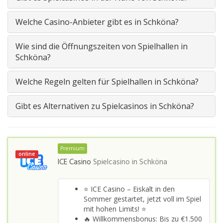
Welche Casino-Anbieter gibt es in Schköna?
Wie sind die Öffnungszeiten von Spielhallen in
Schköna?
Welche Regeln gelten für Spielhallen in Schköna?
Gibt es Alternativen zu Spielcasinos in Schköna?
Premium
online
ICE Casino
Spielcasino in
Schköna
⭐ ICE Casino – Eiskalt in den
Sommer gestartet, jetzt voll im Spiel
mit hohen Limits! ⭐
🔥 Willkommensbonus: Bis zu €1.500