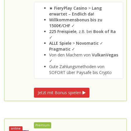
★
FieryPlay Casino
>
Lang
erwartet – Endlich da!
Willkommensbonus bis zu
1500€/CHF
✓
225 Freispiele
, z.B. bei
Book of Ra
✓
ALLE Spiele
>
Novomatic
✓
Pragmatic
✓
Von den Machern von
VulkanVegas
✓
Gute Zahlungsmethoden von
SOFORT über Paysafe bis Crypto
Jetzt mit Bonus spielen
Premium
online