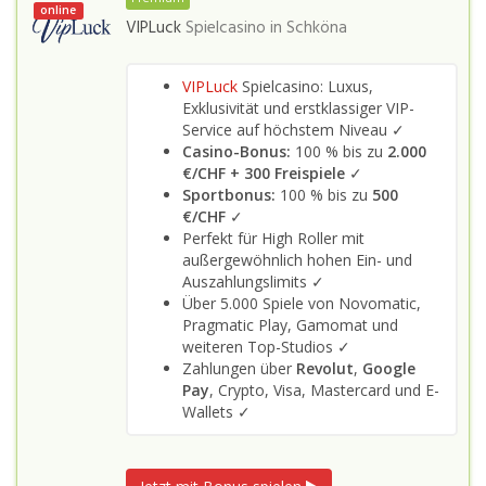
online
VIPLuck
Spielcasino in
Schköna
VIPLuck
Spielcasino: Luxus,
Exklusivität und erstklassiger VIP-
Service auf höchstem Niveau ✓
Casino-Bonus:
100 % bis zu
2.000
€/CHF + 300 Freispiele
✓
Sportbonus:
100 % bis zu
500
€/CHF
✓
Perfekt für High Roller mit
außergewöhnlich hohen Ein- und
Auszahlungslimits ✓
Über 5.000 Spiele von Novomatic,
Pragmatic Play, Gamomat und
weiteren Top-Studios ✓
Zahlungen über
Revolut
,
Google
Pay
, Crypto, Visa, Mastercard und E-
Wallets ✓