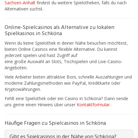
Sachsen-Anhalt
findest du weitere Spielotheken, falls du nach
Alternativen suchst.
Online-Spielcasinos als Alternative zu lokalen
Spielkasinos in Schköna
Wenn du keine Spielothek in deiner Nähe besuchen möchtest,
bieten Online Casinos eine flexible Alternative. Du kannst
jederzeit spielen und hast Zugriff auf
eine große Auswahl an Slots, Tischspielen und Live-Casino-
Angeboten.
Viele Anbieter bieten attraktive Boni, schnelle Auszahlungen und
moderne Zahlungsmethoden wie PayPal, Kreditkarte oder
Kryptowährungen.
Fehlt eine Spielothek oder ein Casino in Schköna? Dann sende
uns gerne einen Hinweis über unser
Kontaktformular
.
Häufige Fragen zu Spielcasinos in Schköna
Gibt es Spielcasinos in der Nähe von Schköna?