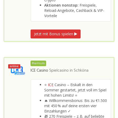
Aktionen nonstop:
Freispiele,
Reload-Angebote, Cashback & VIP-
Vorteile
Jetzt mit Bonus spielen
Premium
online
ICE Casino
Spielcasino in
Schköna
⭐
ICE
Casino – Eiskalt in den
Sommer gestartet, jetzt voll im Spiel
mit hohen Limits! ⭐
🔥 Willkommensbonus: Bis zu €1.500
mit 450 % auf deine ersten vier
Einzahlungen ✓
🎁 270 Freispiele – z. B. auf beliebte