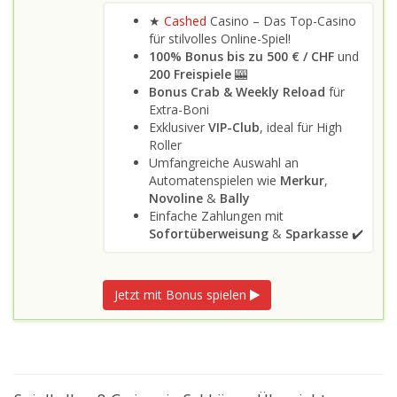
★
Cashed
Casino – Das Top-Casino
für stilvolles Online-Spiel!
100% Bonus bis zu 500 €
/ CHF
und
200 Freispiele
🎰
Bonus Crab & Weekly Reload
für
Extra-Boni
Exklusiver
VIP-Club
, ideal für High
Roller
Umfangreiche Auswahl an
Automatenspielen wie
Merkur
,
Novoline
&
Bally
Einfache Zahlungen mit
Sofortüberweisung
&
Sparkasse
✔️
Jetzt mit Bonus spielen