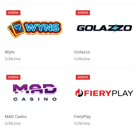
online
online
Wyns
Golazzo
Schköna
Schköna
online
online
MAD Casino
FieryPlay
Schköna
Schköna