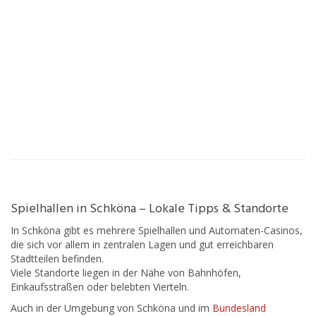
Spielhallen in Schköna – Lokale Tipps & Standorte
In Schköna gibt es mehrere Spielhallen und Automaten-Casinos,
die sich vor allem in zentralen Lagen und gut erreichbaren
Stadtteilen befinden.
Viele Standorte liegen in der Nähe von Bahnhöfen,
Einkaufsstraßen oder belebten Vierteln.
Auch in der Umgebung von Schköna und im
Bundesland