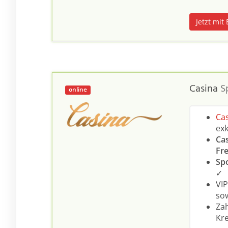
Jetzt mit
Casina
S
online
Ca
ex
Ca
Fre
Sp
✓
VIP
so
Za
Kr