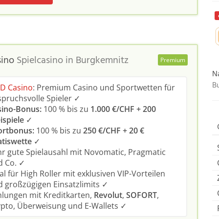
ino
Spielcasino in
Burgkemnitz
Premium
N
B
D Casino
: Premium Casino und Sportwetten für
pruchsvolle Spieler ✓
sino-Bonus:
100 % bis zu
1.000 €/CHF + 200
ispiele
✓
ortbonus:
100 % bis zu
250 €/CHF + 20 €
atiswette
✓
r gute Spielausahl mit Novomatic, Pragmatic
d Co. ✓
al für High Roller mit exklusiven VIP-Vorteilen
 großzügigen Einsatzlimits ✓
lungen mit Kreditkarten,
Revolut
,
SOFORT
,
ypto, Überweisung und E-Wallets ✓