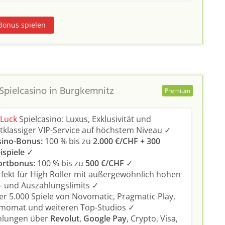
 Bonus spielen
Spielcasino in
Burgkemnitz
Premium
PLuck
Spielcasino: Luxus, Exklusivität und
tklassiger VIP-Service auf höchstem Niveau ✓
sino-Bonus:
100 % bis zu
2.000 €/CHF + 300
ispiele
✓
ortbonus:
100 % bis zu
500 €/CHF
✓
fekt für High Roller mit außergewöhnlich hohen
- und Auszahlungslimits ✓
r 5.000 Spiele von Novomatic, Pragmatic Play,
momat und weiteren Top-Studios ✓
hlungen über
Revolut
,
Google Pay
, Crypto, Visa,