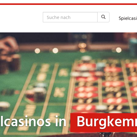
Spielcas
lcasinos in
Burgkemn