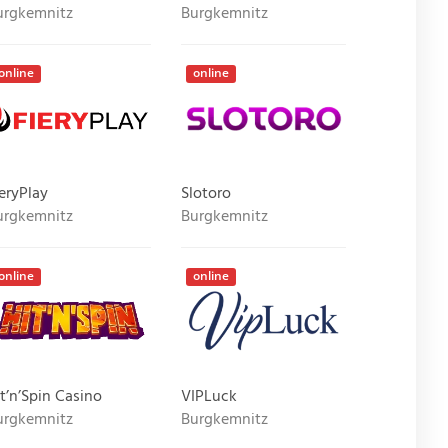
urgkemnitz
Burgkemnitz
online
online
eryPlay
Slotoro
urgkemnitz
Burgkemnitz
online
online
t’n’Spin Casino
VIPLuck
urgkemnitz
Burgkemnitz