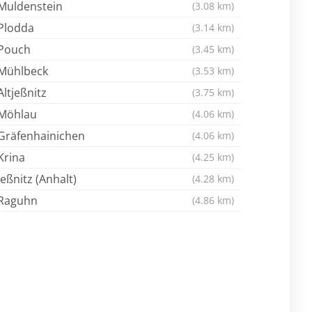
Muldenstein
(3.08 km)
Plodda
(3.14 km)
Pouch
(3.45 km)
Mühlbeck
(3.53 km)
Altjeßnitz
(3.75 km)
Möhlau
(4.06 km)
Gräfenhainichen
(4.06 km)
Krina
(4.25 km)
Jeßnitz (Anhalt)
(4.28 km)
Raguhn
(4.86 km)