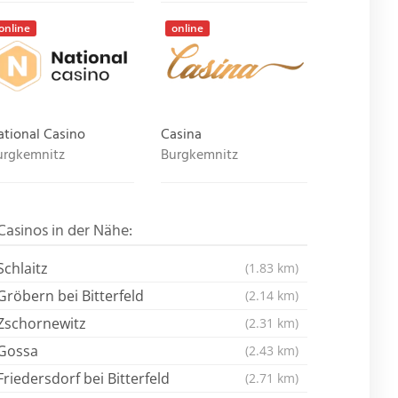
online
online
ational Casino
Casina
urgkemnitz
Burgkemnitz
Casinos in der Nähe:
Schlaitz
(1.83 km)
Gröbern bei Bitterfeld
(2.14 km)
Zschornewitz
(2.31 km)
Gossa
(2.43 km)
Friedersdorf bei Bitterfeld
(2.71 km)