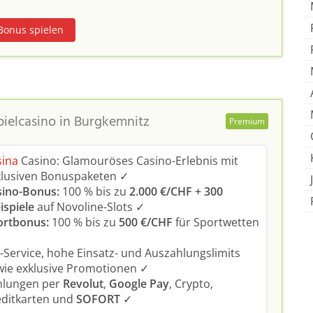
 Bonus spielen
pielcasino in
Burgkemnitz
Premium
sina
Casino: Glamouröses Casino-Erlebnis mit
klusiven Bonuspaketen ✓
sino-Bonus:
100 % bis zu
2.000 €/CHF + 300
ispiele
auf Novoline-Slots ✓
ortbonus:
100 % bis zu
500 €/CHF
für Sportwetten
-Service, hohe Einsatz- und Auszahlungslimits
wie exklusive Promotionen ✓
hlungen per
Revolut
,
Google Pay
, Crypto,
editkarten und
SOFORT
✓